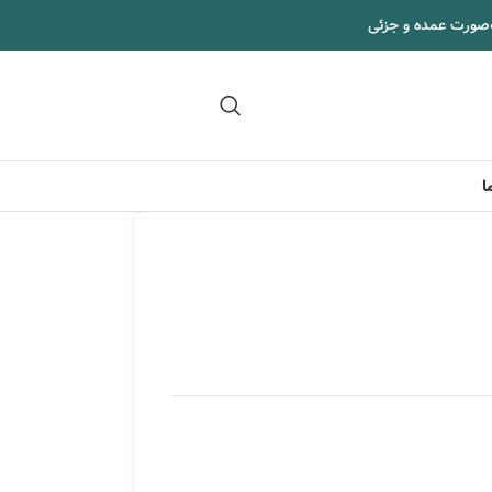
‌صورت عمده و جزئی
09102295002
ا