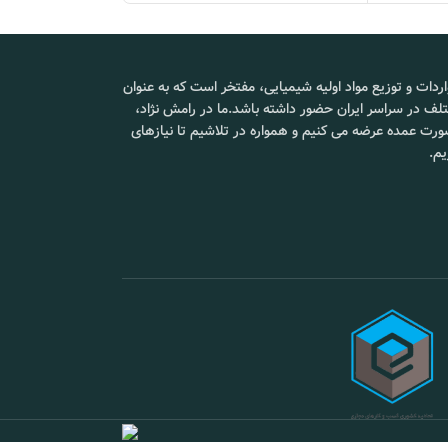
کشور تولید
بسته بندی :
25kg
کننده :
د مشورت کنید.
ید.
فرمول
کوپلیمر سیلیکون
قیمت :
 پزشک خود مشورت کنید.
شیمایی :
گلایکول
هران
اردات و توزیع مواد اولیه شیمیایی، مفتخر است که به عنوان
بسته بندی :
لف در سراسر ایران حضور داشته باشد.ما در رامش نژاد،
قیمت :
تماس بگیرید.
 صورت عمده عرضه می کنیم و همواره در تلاشیم تا نیازهای
محل تحویل :
یم.
📞 09102295002
 کمک کند:
📞 09102295002
ای سفید خون کمک کند، که به نوبه خود می‌تواند به بدن
 موثرتری با عفونت‌ها مبارزه کنند.
تهاب کمک کند، که می‌تواند به نوبه خود به تقویت
منی آسیب برساند و آنها را ضعیف‌تر کند.