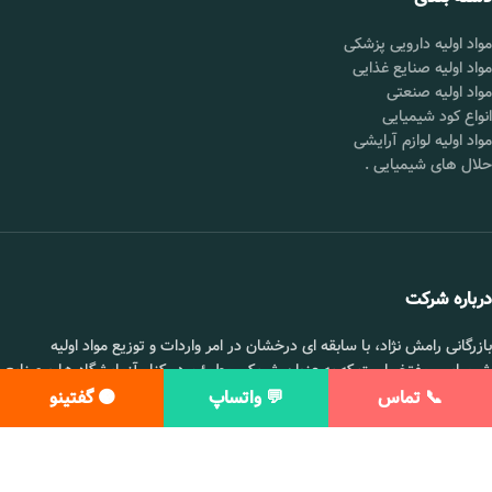
مواد اولیه دارویی پزشکی
مواد اولیه صنایع غذایی
مواد اولیه صنعتی
انواع کود شیمیایی
مواد اولیه لوازم آرایشی
حلال های شیمیایی
.
درباره شرکت
بازرگانی رامش نژاد، با سابقه ای درخشان در امر واردات و توزیع مواد اولیه
شیمیایی، مفتخر است که به عنوان شریکی مطمئن در کنار آزمایشگاه ها و صنایع
مختلف در سراسر ایران حضور داشته باشد.ما در رامش نژاد، طیف گسترده ای از
📞 تماس
💬 واتساپ
🟠 گفتینو
مواد اولیه با کیفیت بالا را به صورت عمده عرضه می کنیم و همواره در تلاشیم تا
نیازهای مشتریان خود را به بهترین نحو ممکن برآورده سازیم.
ساعت کاری : شنبه تا پنج شنبه 8 تا 17