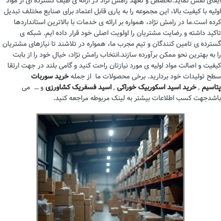
ایفای نقش نماید.تخصص و تعهد رامش نژاد در ارائه ی طیف گسترده ای از مواد
اولیه با کیفیت بالا، این مجموعه را به یاری قابل اعتماد برای صنایع مختلف تبدیل
کرده است.ما در رامش نژاد، همواره بر ارائه ی خدمات با بالاترین استانداردها
تاکید داشته و رضایت مشتریان را اولویت اصلی خود قرار داده ایم. شبکه ی
گسترده ی تامین کنندگان و تیم مجرب ما، همواره در تلاشند تا نیازهای مشتریان
را به بهترین نحو ممکن برآورده سازند.انتخاب رامش نژاد، خیال خود را از بابت
کیفیت و اصالت مواد اولیه ی مورد نیازتان راحت کنید و گامی بلند در جهت ارتقا
سطح تولیدات خود بردارید. برخی محصولات ما از جمله
خرید سوربات
پتاسیم
,
خرید اسید اسکوربیک خوراکی
,
اسید فسفریک کشاورزی
و … می
باشدجهت کسب اطلاعات بیشتر به لینک مربوطه مراجعه کنید.