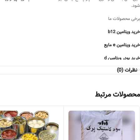
شود.
برخی محصولات ما
خرید ویتامین b12
خرید ویتامین e مایع
خرید پودر ویتامین d
نظرات (0)
پودر ویتامین d3 چیست ؟
محصولات مرتبط