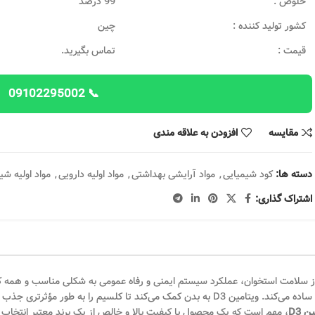
خلوص :
99 درصد
کشور تولید کننده :
چین
قیمت :
تماس بگیرید.
📞 09102295002
مقایسه
افزودن به علاقه مندی
دسته ها:
کود شیمیایی
,
مواد آرایشی بهداشتی
,
مواد اولیه دارویی
,
مواد اولیه شی
اشتراک گذاری:
ز سلامت استخوان، عملکرد سیستم ایمنی و رفاه عمومی به شکلی مناسب و همه کار
اسموتی‌ها، شیک‌ها یا سایر غذاها مخلوط کرد و گنجاندن آن در برنامه روزانه‌تان را ساده می‌کند. ویتامین D3
 D3
، مهم است که یک محصول با کیفیت بالا و خالص از یک برند معتبر انتخاب 