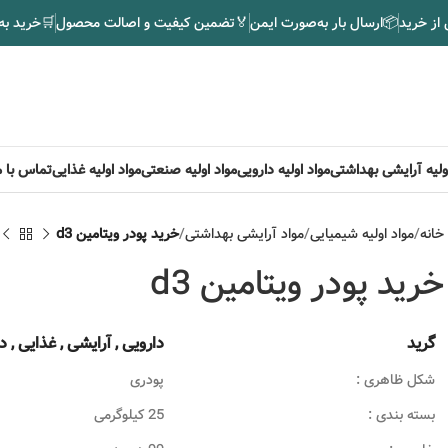
 از خرید
📦
ارسال بار به‌صورت ایمن
🏅
تضمین کیفیت و اصالت محصول
🛒
خرید به
اولیه آرایشی بهداشتی
مواد اولیه دارویی
مواد اولیه صنعتی
مواد اولیه غذایی
تماس با م
خانه
مواد اولیه شیمیایی
مواد آرایشی بهداشتی
خرید پودر ویتامین d3
خرید پودر ویتامین d3
گرید
دارویی , آرایشی , غذایی , د
شکل ظاهری :
پودری
بسته بندی :
25 کیلوگرمی