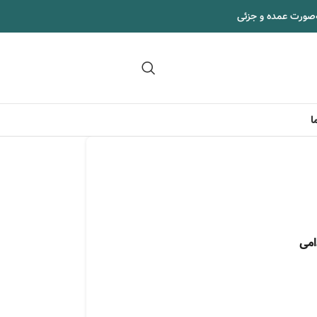
‌صورت عمده و جزئی
09102295002
ا
امی