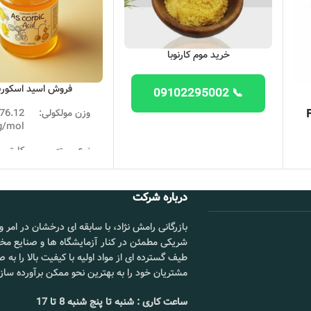
خرید موم کارنوبا
لکرد طبیعی قلب,ماهیچه ها و اعصاب شما ضروری است.گلوکونات پتاسیم برای جل
نمای دارویی ذکر نشده است.
فروش اسید اسکور
📞 09102295002
وزن مولکولی:
76.12
g/mol
نوع بسته
بندی :
کیلویی
 بخشد و فشار خون را کاهش می دهد. همچنین به مقابله با فشار خون بالا ناشی 
نقطه ذوب
۱۹۰ 
درباره شرکت
چهار هفته طول می کشد, مکمل های پتاسیم ممکن است فشار خون شما را کاهش دهند.
سانتیگر
د مشورت کنید.
نقطه جوش:
۵۵۲.۷ درج
بازرگانی رامش نژاد، با سابقه ای درخشان در امر و
شریکی مطمئن در کنار آزمایشگاه ها و صنایع مخت
نام برند:
زیبو –
طیف گسترده ای از مواد اولیه با کیفیت بالا را به
شاندو
مشتریان خود را به بهترین نحو ممکن برآورده ساز
آکادمی تغذیه و رژیم غذایی گزارش می دهد که مصرف روزانه توصیه شده برای پتاسیم 4700 میلی گرم است، اما اکثر بز
محل تحویل :
شورآبا
رای به دست آوردن میزان مصرف توصیه شده، استفاده از غذاهای غنی از پتاسیم در 
ساعت کاری : شنبه تا پنج شنبه 8 تا 17
ال,توت فرنگی و ماست یا شیر کم چرب.