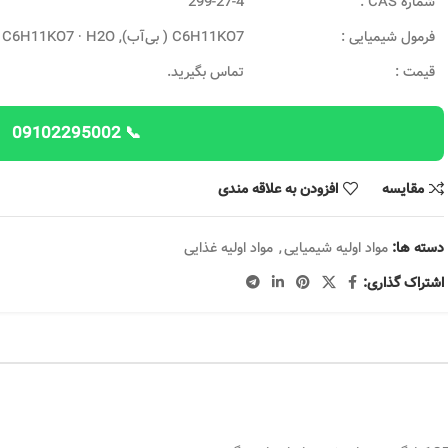
شماره CAS :
299-27-4
فرمول شیمیایی :
C6H11KO7 ( بی‌آب), C6H11KO7 · H2O (مونوهیدرات)
قیمت :
تماس بگیرید.
📞 09102295002
مقایسه
افزودن به علاقه مندی
دسته ها:
مواد اولیه شیمیایی
,
مواد اولیه غذایی
اشتراک گذاری: