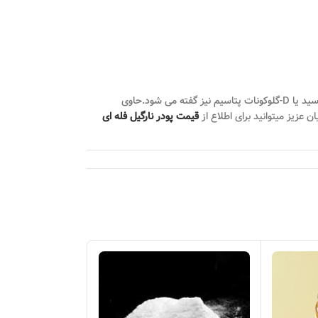
گلوکونات پتاسیم نمک پتاسیم پایه مزدوج اسید گلوکونیک است. همچنین به آن نمک پتاسیم 2،3،4،5،6-پنتاهیدروکسی کاپروییک اسید، نمک پتاسیم D-گلوکونیک اسید یا D-گلوکونات پتاسیم نیز گفته می شود.حاوی
قیمت پودر نارگیل فله ای