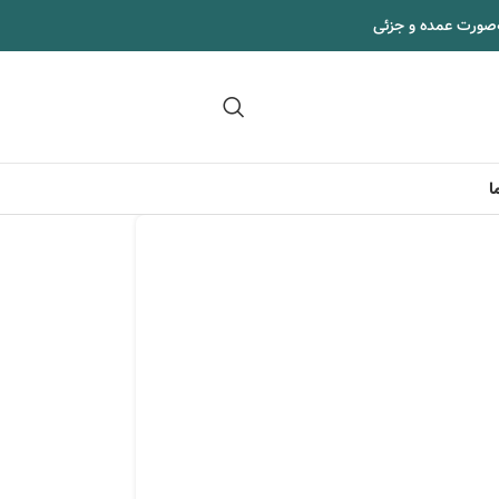
‌صورت عمده و جزئی
09102295002
ا