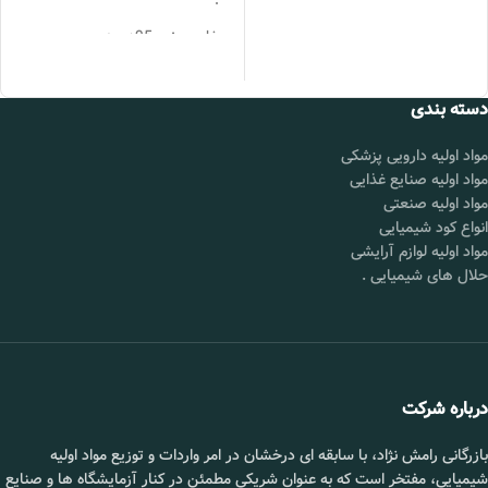
:
بسته
25KG
بندی :
خلوص :
95درصد
قیمت :
تماس بگیرید.
۹۰۰۵-۸۰-۵
cas No
:
محل
شورآباد تهران
دسته بندی
تحویل :
گرید :
غذایی و دارویی
مواد اولیه دارویی پزشکی
فرمول
C12h22o11.C6h12o6
📞 09102295002
مواد اولیه صنایع غذایی
شیمیایی
:
مواد اولیه صنعتی
انواع کود شیمیایی
شکل
پودر سفید
مواد اولیه لوازم آرایشی
ظاهری :
حلال های شیمیایی
.
مش :
80 تا 100
کشور
چین و آلمان
تولید
کننده :
بسته
25 کیلوگرمی
درباره شرکت
بندی :
بازرگانی رامش نژاد، با سابقه ای درخشان در امر واردات و توزیع مواد اولیه
محل
شورآباد تهران
تحویل :
شیمیایی، مفتخر است که به عنوان شریکی مطمئن در کنار آزمایشگاه ها و صنایع