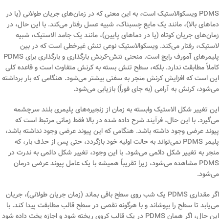
PDMS ویسکوالاستیک است، به این معنی که در زمان‌های جریان طولانی (یا در
دماهای بالا)، مانند یک مایع چسبناک، شبیه عسل رفتار می‌کند. با این حال، در
زمان‌های جریان کوتاه (یا در دماهای پایین)، مانند یک جامد الاستیک، شبیه
لاستیک، رفتار می‌کند. ویسکوالاستیک نوعی تنش غیرخطی است که در بین
پلیمرهای آمورف رایج است. منحنی تنش-کرنش بارگذاری و بارگذاری برای PDMS
کاملاً مطابقت ندارد. بلکه، سطح تنش بسته به کرنش متفاوت است و قاعده کلی
این است که افزایش کرنش منجر به سفتی بیشتر می‌شود. هنگامی که بار برداشته
می‌شود، کرنش به آرامی (به جای فوراً) بازیابی می‌شود.
این تغییر شکل الاستیک وابسته به زمان از زنجیره‌های پلیمری بلند سرچشمه
می‌گیرد. با این حال، فرآیند شرح داده شده در بالا فقط زمانی مرتبط است که
پیوند عرضی وجود داشته باشد. هنگامی که این پیوند عرضی وجود نداشته باشد،
پلیمر PDMS نمی‌تواند به حالت اولیه خود بازگردد، حتی پس از حذف بار، که
منجر به تغییر شکل دائمی می‌شود. با این وجود، تغییر شکل دائمی به ندرت در
PDMS مشاهده می‌شود، زیرا تقریباً همیشه با یک عامل پیوند عرضی درمان
می‌شود.
اگر مقداری PDMS یک شب روی سطح باقی بماند (زمان جریان طولانی)، جریان
می‌یابد تا سطح را بپوشاند و با هرگونه نقصی در سطح قالب مطابقت پیدا کند. با
این حال، اگر همان PDMS در یک قالب کروی ریخته شود و اجازه پخت داده شود