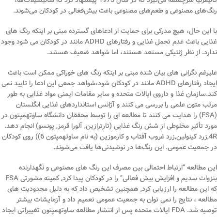
کالیفرنیا سرچشمه می‌گیرد که در سال 1973 پیشنهاد کرد که سالیسیلات‌ها،
رنگ‌های مصنوعی و طعم‌های مصنوعی باعث بیش‌فعالی در کودکان می‌شوند.
با این حال، هیچ مدرکی برای حمایت از ادعاهای گسترده مبنی بر اینکه رنگ های
غذایی باعث عدم تحمل غذایی و رفتارهای ADHD مانند در کودکان می شود وجود
ندارد. از نظر ژنتیکی مستعد هستند، اما شواهد ضعیف هستند.
علیرغم نگرانی های بیان شده مبنی بر اینکه رنگ های خوراکی ممکن است باعث
ایجاد رفتارهای ADHD مانند در کودکان شود،شواهد جمعی این ادعا را تایید نمی
کند.سازمان غذا و داروی ایالات متحده و سایر مقامات ایمنی مواد غذایی به طور
مرتب متون علمی را بررسی می کنند و آژانس استانداردهای غذایی انگلستان
(FSA) را هدایت می کنند تا مطالعه ای را توسط محققان دانشگاه ساوتهمپتون در
مورد تأثیر مخلوطی از شش رنگ غذایی (تارترازین, آلورا قرمز, پونسو) انجام دهد.
4R,زرد کینولین,زرد غروب آفتاب و کارموزین (به نام ساوتهمپتون 6)) روی کودکان
در جمعیت عمومی. این رنگ‌ها در نوشیدنی‌ها یافت می‌شوند.
این مطالعه “ارتباط احتمالی بین مصرف این رنگ های مصنوعی و نگهدارنده
بنزوات سدیم و افزایش بیش فعالی” را در کودکان پیدا کرد, کمیته مشورتی FSA
که این مطالعه را ارزیابی کرد, همچنین تشخیص داد که به دلیل محدودیت های
مطالعه ، نتایج را نمی توان به جمعیت عمومی تعمیم داد و آزمایشات بیشتر
توصیه شد. FDA ایالات متحده پس از انتشار مطالعه ساوتهمپتون تغییراتی ایجاد