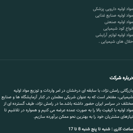
خلوص :
99%
سوربات
25 کیلویی
مواد اولیه دارویی پزشکی
پتاسیم
بصورت عمده
شکل
پودری کهربایی تا زرد کم
مواد اولیه صنایع غذایی
ظاهری :
رنگ
دی اکسید
25 کیلویی
مواد اولیه صنعتی
گوگرد و
بصورت عمده
انواع کود شیمیایی
تولید
چین
سولفیت​
کننده :
مواد اولیه لوازم آرایشی
دی اکسید
25 کیلویی
حلال های شیمیایی
.
بسته
25 کیلوگرمی
کربن​
بصورت عمده
بندی :
قیمت :
تماس بگیرید.
قیمت :
تماس بگیرید.
محل
شورآباد تهران
📞 09102295002
تحویل :
درباره شرکت
📞 09102295002
بازرگانی رامش نژاد، با سابقه ای درخشان در امر واردات و توزیع مواد اولیه
شیمیایی، مفتخر است که به عنوان شریکی مطمئن در کنار آزمایشگاه ها و صنایع
مختلف در سراسر ایران حضور داشته باشد.ما در رامش نژاد، طیف گسترده ای از
مواد اولیه با کیفیت بالا را به صورت عمده عرضه می کنیم و همواره در تلاشیم تا
نیازهای مشتریان خود را به بهترین نحو ممکن برآورده سازیم.
ساعت کاری : شنبه تا پنج شنبه 8 تا 17