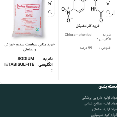
خرید کلرامفنیکل
نام به
Chloramphenicol
انگلیسی :
خرید متابی سولفیت سدیم خوراکی
خلوص :
99 درصد
و صنعتی
بسته
25KG
نام به
SODIUM
بندی :
انگلیسی
METABISULFITE
:
قیمت :
تماس بگیرید.
محل
شورآباد تهران
ساخت
چین , آلمان
تحویل :
کشور :
دسته بندی
بسته
25کیلوگرمی
مواد اولیه دارویی پزشکی
بندی :
📞 09102295002
مواد اولیه صنایع غذایی
گرید :
غذایی، صنعتی
مواد اولیه صنعتی
انواع کود شیمیایی
شناسه
۷۶۸۱-۵۷-۴