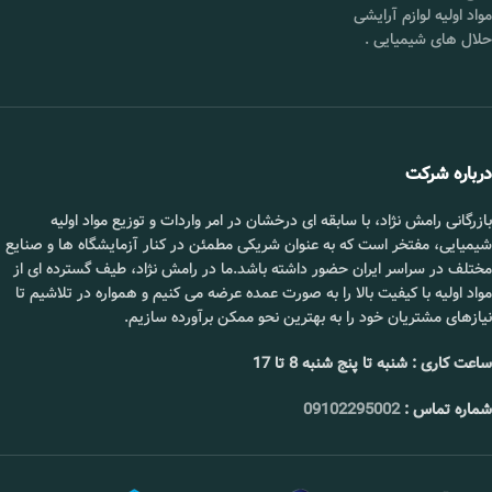
محصول :
مواد اولیه لوازم آرایشی
حلال های شیمیایی
.
خلوص :
۹۹%
فرمول
Na۲-S۲O۵
شیمیایی :
قیمت :
استعلام بگیرید.
درباره شرکت
📞 09102295002
بازرگانی رامش نژاد، با سابقه ای درخشان در امر واردات و توزیع مواد اولیه
شیمیایی، مفتخر است که به عنوان شریکی مطمئن در کنار آزمایشگاه ها و صنایع
مختلف در سراسر ایران حضور داشته باشد.ما در رامش نژاد، طیف گسترده ای از
مواد اولیه با کیفیت بالا را به صورت عمده عرضه می کنیم و همواره در تلاشیم تا
نیازهای مشتریان خود را به بهترین نحو ممکن برآورده سازیم.
ساعت کاری : شنبه تا پنج شنبه 8 تا 17
شماره تماس :
09102295002