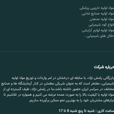
قیمت :
تماس بگیرید.
مواد اولیه دارویی پزشکی
محل
شورآباد تهران
مواد اولیه صنایع غذایی
تحویل :
مواد اولیه صنعتی
انواع کود شیمیایی
مواد اولیه لوازم آرایشی
📞 09102295002
حلال های شیمیایی
.
درباره شرکت
بازرگانی رامش نژاد، با سابقه ای درخشان در امر واردات و توزیع مواد اولیه
شیمیایی، مفتخر است که به عنوان شریکی مطمئن در کنار آزمایشگاه ها و صنایع
مختلف در سراسر ایران حضور داشته باشد.ما در رامش نژاد، طیف گسترده ای از
مواد اولیه با کیفیت بالا را به صورت عمده عرضه می کنیم و همواره در تلاشیم تا
نیازهای مشتریان خود را به بهترین نحو ممکن برآورده سازیم.
ساعت کاری : شنبه تا پنج شنبه 8 تا 17