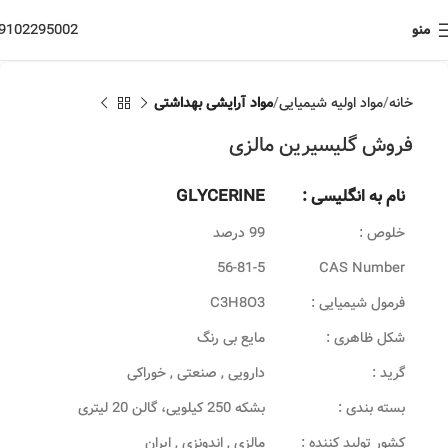
منو
9102295002
خانه
مواد اولیه شیمیایی
مواد آرایشی بهداشتی
فروش گلیسیرین مالزی
نام به انگلیسی :
GLYCERINE
خلوص :
99 درصد
56-81-5
CAS Number
فرمول شیمیایی :
C3H8O3
شکل ظاهری :
مایع بی رنگ
گرید :
دارویی , صنعتی , خوراکی
بسته بندی :
بشکه 250 کیلویی، گالن 20 لیتری
کشور تولید کننده :
مالزی , اندونزی , ایران