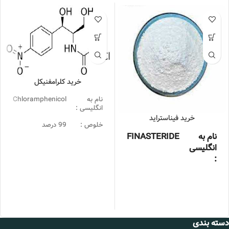
خرید کلرامفنیکل
نام به
Chloramphenicol
انگلیسی :
خرید فیناستراید
خلوص :
99 درصد
نام به
FINASTERIDE
بسته
25KG
انگلیسی
بندی :
:
قیمت :
تماس بگیرید.
خلوص :
99درصد
محل
شورآباد تهران
تحویل :
بسته بندی
25 کیلوگرمی
:
برند :
چین
دسته بندی
📞 09102295002