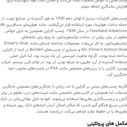
چسب‌هایی با خواص متفاوت ایجاد می‌کنند و ممکن است مواد نگهدارنده برای
افزایش ماندگاری اضافه شوند.
چسب‌های کازئینات سدیم تا اواخر دهه 1930 به طور گسترده در صنایع چوب، از
جمله ساخت هواپیما، مورد استفاده قرار می‌گرفتند، مانند هواپیمای مسافربری de
Havilland Albatross در سال 1939. چسب کازئین همچنین به دلیل خواص
مقاوم در برابر روغن در ساخت ترانسفورماتور، به ویژه برای تخته‌های
ترانسفورماتور، به کار می‌رفت. محصولات شناخته شده‌ای مانند Elmer’s Glue-
All، Elmer’s School Glue و بسیاری از چسب‌های Borden در ابتدا از کازئین
ساخته شده بودند. اگرچه ماهیت غیرسمی آن یک مزیت بود، اما دلیل اصلی
استفاده گسترده از آن، مقرون به صرفه بودن آن بود. در اواخر قرن بیستم، شرکت
بوردن، کازئین را با رزین‌های مصنوعی مانند PVA در چسب‌های محبوب خود
جایگزین کرد.
اگرچه چسب‌های مبتنی بر کازئین تا حد زیادی با جایگزین‌های مصنوعی جایگزین
شده‌اند، اما همچنان در کاربردهای تخصصی مانند لمینت‌های درب مقاوم در برابر
آتش و برچسب‌گذاری بطری‌ها استفاده می‌شوند. آنها به دلیل توانایی‌شان در نازک
شدن سریع هنگام گرم شدن، که امکان اعمال آسان لایه‌های نازک روی شیشه و
بطری‌ها را در خطوط تولید فراهم می‌کند، ارزشمند هستند.
مکمل های پروتئینی