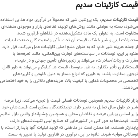
قیمت
کازئینات سدیم
قیمت کازئینات سدیم
، یک پروتئین شیر که معمولاً در فرآوری مواد غذایی استفاده
می‌شود، بسته به عواملی مانند روش‌های تولید، تقاضای بازار و موجودی منطقه‌ای
متفاوت است. به عنوان یک ماده تشکیل‌دهنده در غذاهای فرآوری شده،
محصولات لبنی و شیر خشک، قیمت آن تحت تأثیر وضعیت کلی صنعت لبنیات،
از جمله هزینه شیر خام، که به عنوان منبع اصلی کازئینات عمل می‌کند، قرار دارد.
علاوه بر این، نوسانات در سیاست‌های تجارت بین‌المللی، مانند تعرفه‌ها یا
مقررات واردات/صادرات، می‌تواند بر زنجیره‌های تأمین جهانی و در نتیجه،
قیمت‌گذاری تأثیر بگذارد. به طور متوسط، قیمت هر کیلوگرم می‌تواند به طور قابل
توجهی متفاوت باشد، به طوری که انواع ممتاز به دلیل خلوص و کاربردهای
تخصصی در محصولات غذایی با کیفیت بالا، هزینه‌های بالاتری را به خود اختصاص
می‌دهند.
بازار کازئینات سدیم همچنین نوسانات فصلی قیمت را تجربه می‌کند، زیرا عرضه
شیر در طول سال تمایل به تغییر دارد. تولیدکنندگان ممکن است قیمت‌های خود
را بر اساس پویایی عرضه و تقاضای محلی و همچنین چشم‌انداز رقابتی بازار تنظیم
کنند. قیمت‌ها به طور کلی در کشورهایی که صنایع لبنی تثبیت‌شده‌ای دارند،
پایدارتر هستند، اما ممکن است در مناطقی که تولید لبنیات آنها پایدارتر است، با
نوساناتی مواجه شوند. علاوه بر این، نوآوری در فناوری تولید یا تغییر به سمت