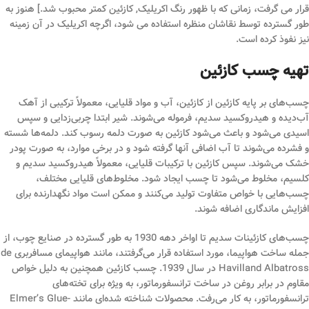
قرار می گرفت، زمانی که با ظهور رنگ اکریلیک, کازئین کمتر محبوب شد.] هنوز به
طور گسترده توسط نقاشان منظره استفاده می شود، اگرچه اکریلیک در آن زمینه
نیز نفوذ کرده است.
تهیه چسب کازئین
چسب‌های بر پایه کازئین از کازئین، آب و مواد قلیایی، معمولاً ترکیبی از آهک
آب‌دیده و هیدروکسید سدیم، فرموله می‌شوند. شیر ابتدا چربی‌زدایی و سپس
اسیدی می‌شود و باعث می‌شود کازئین به صورت دلمه رسوب کند. دلمه‌ها شسته
و فشرده می‌شوند تا آب اضافی آنها گرفته شود و در برخی موارد، به صورت پودر
خشک می‌شوند. سپس کازئین با ترکیبات قلیایی، معمولاً هیدروکسید سدیم و
کلسیم، مخلوط می‌شود تا چسب ایجاد شود. مخلوط‌های قلیایی مختلف،
چسب‌هایی با خواص متفاوت تولید می‌کنند و ممکن است مواد نگهدارنده برای
افزایش ماندگاری اضافه شوند.
چسب‌های کازئینات سدیم تا اواخر دهه 1930 به طور گسترده در صنایع چوب، از
جمله ساخت هواپیما، مورد استفاده قرار می‌گرفتند، مانند هواپیمای مسافربری de
Havilland Albatross در سال 1939. چسب کازئین همچنین به دلیل خواص
مقاوم در برابر روغن در ساخت ترانسفورماتور، به ویژه برای تخته‌های
ترانسفورماتور، به کار می‌رفت. محصولات شناخته شده‌ای مانند Elmer’s Glue-