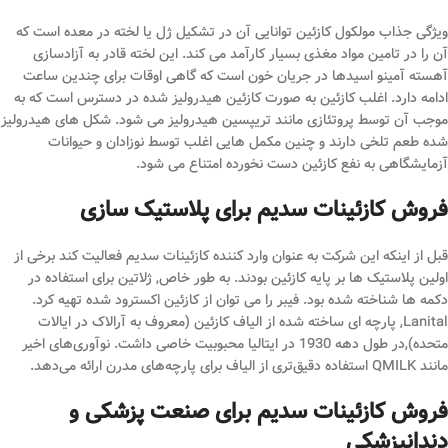
ویژگی جذاب مولکول کازئین توانایی آن در تشکیل ژل یا لخته در معده است که
آن را در تامین مواد مغذی بسیار کارآمد می کند. این لخته قادر به آزادسازی
آهسته آمینو اسیدها در جریان خون است که گاهی اوقات برای چندین ساعت
ادامه دارد. اغلب کازئین به صورت کازئین هیدرولیز شده در دسترس است که به
موجب آن توسط پروتئازی مانند تریپسین هیدرولیز می شود. شکل های هیدرولیز
شده طعم تلخی دارند و چنین مکمل هایی اغلب توسط نوزادان و حیوانات
آزمایشگاهی به نفع کازئین دست نخورده امتناع می شود.
فروش کازئینات سدیم برای پلاستیک سازی
قبل از اینکه این شرکت به عنوان وارد کننده کازئینات سدیم فعالیت کند برخی از
اولین پلاستیک ها بر پایه کازئین بودند. به طور خاص, ژلاتین برای استفاده در
دکمه ها شناخته شده بود. فیبر را می توان از کازئین اکسترود شده تهیه کرد.
Lanital, پارچه ای ساخته شده از الیاف کازئین (معروف به آرالاک در ایالات
متحده),در طول دهه 1930 در ایتالیا محبوبیت خاصی داشت. نوآوری‌های اخیر
مانند QMILK استفاده دقیق‌تری از الیاف برای پارچه‌های مدرن ارائه می‌دهد.
فروش کازئینات سدیم برای صنعت پزشکی و
دندانپزشکی