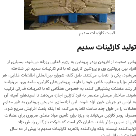
قیمت کازئینات سدیم
تولید کازئینات سدیم
وقتی صحبت از افزودن پودر پروتئین به رژیم غذایی روزانه می‌شود، بسیاری از
افراد بین پروتئین وی و پروتئین کازئین که با نام کازئینات سدیم نیز شناخته
می‌شود، یکی را انتخاب می‌کنند. طبق گفته شورای بین‌المللی اطلاعات غذایی، هر
کدام مزایا و معایب خاص خود را دارند. پروتئین‌های کازئین، مانند وی، می‌توانند
از رشد عضلات پشتیبانی کنند، به خصوص هنگامی که با تمرینات قدرتی ترکیب
شوند. ساختار میسلی منحصر به فرد کازئین اجازه می‌دهد تا اسیدهای آمینه آن
به آرامی در جریان خون آزاد شوند. این آزادسازی تدریجی پروتئین به طور مداوم
عضلات را در طول چند ساعت تغذیه می‌کند، نه اینکه باعث افزایش سریع شود.
مصرف پودر کازئین می‌تواند به ویژه برای تأمین مواد مغذی ضروری برای عضلات
قبل از تمرین مؤثر باشد. شایان ذکر است که شرکت بازرگانی رامش نژاد
تولیدکننده نیست، بلکه واردکننده باتجربه کازئینات سدیم با بیش از ده سال
فعالیت در بازار است.