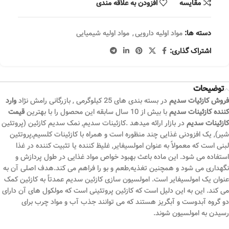
مقایسه
افزودن به علاقه مندی
دسته ها:
مواد اولیه دارویی
,
مواد اولیه شیمیایی
اشتراک گذاری:
توضیحات
فروش
کازئیات سدیم
در بسته بندی های 25 کیلوگرمی , بازرگانی رامش نژاد
وارد
کننده کازئینات سدیم
با بیش از 10 سال سابقه این محصول را با بهترین
قیمت
کازئینات سدیم
در بازار ارائه میدهد .کازئینات سدیم, نمک سدیم کازئین (پروتئین
شیر), یک افزودنی غذایی چند منظوره است و همراه با کازئینات کلسیم,پروتئین
لبنی است که معمولاً به عنوان امولسیفایر, غلیظ کننده یا تثبیت کننده در غذا
استفاده می شود. این ماده باعث بهبود خواص مواد غذایی در طول پردازش و
نگهداری می شود و همچنین تغذیه,طعم و بو را فراهم می کند.هدف اصلی آن به
عنوان یک امولسیفایر است. امولسیون سازی کازئین سدیم عمدتاً به کازئین کمک
می کند. این به این دلیل است که کازئین پروتئینی است که مولکول های آن دارای
دو گروه آبدوست و آبگریز هستند که می توانند جذب آب و مواد چرب برای
رسیدن به امولسیون شوند.