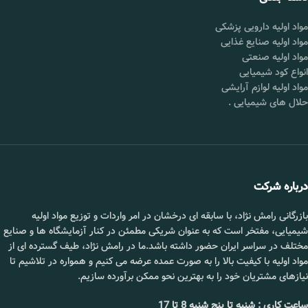
دی اکسید
25 کیلویی
گوگرد و
بصورت عمده
مواد اولیه دارویی پزشکی
سولفیت​
مواد اولیه صنایع غذایی
دی اکسید
25 کیلویی
مواد اولیه صنعتی
کربن​
بصورت عمده
انواع کود شیمیایی
مواد اولیه لوازم آرایشی
قیمت :
تماس بگیرید.
حلال های شیمیایی
.
📞 09102295002
درباره شرکت
بازرگانی رامش نژاد، با سابقه ای درخشان در امر واردات و توزیع مواد اولیه
شیمیایی، مفتخر است که به عنوان شریکی مطمئن در کنار آزمایشگاه ها و صنایع
مختلف در سراسر ایران حضور داشته باشد.ما در رامش نژاد، طیف گسترده ای از
مواد اولیه با کیفیت بالا را به صورت عمده عرضه می کنیم و همواره در تلاشیم تا
نیازهای مشتریان خود را به بهترین نحو ممکن برآورده سازیم.
ساعت کاری : شنبه تا پنج شنبه 8 تا 17