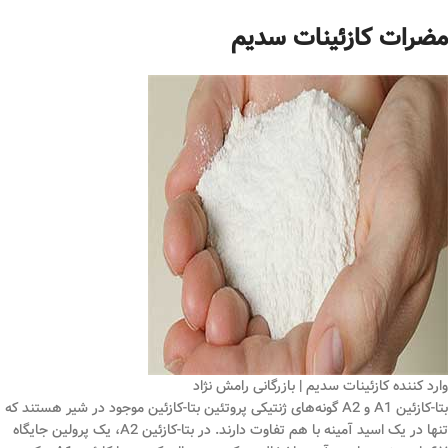
مضرات کازئینات سدیم
وارد کننده کازئینات سدیم | بازرگانی رامش نژاد
بتا-کازئین A1 و A2 گونه‌های ژنتیکی پروتئین بتا-کازئین موجود در شیر هستند که
تنها در یک اسید آمینه با هم تفاوت دارند. در بتا-کازئین A2، یک پرولین جایگاه