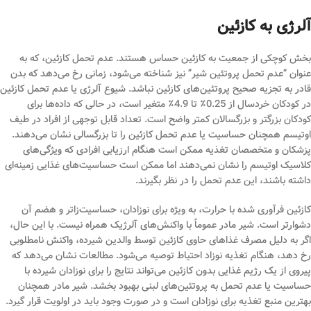
آلرژی به کازئین
بخش کوچکی از جمعیت به کازئین حساس هستند. عدم تحمل کازئین، که به
عنوان “عدم تحمل پروتئین شیر” نیز شناخته می‌شود، زمانی رخ می‌دهد که بدن
قادر به تجزیه صحیح پروتئین‌های کازئین نباشد. شیوع آلرژی یا عدم تحمل کازئین
در کودکان خردسال از 0.25٪ تا 4.9٪ متغیر است، در حالی که داده‌ها برای
کودکان بزرگتر و بزرگسالان کمتر واضح است. تعداد قابل توجهی از افراد در طیف
اوتیسم همچنان حساسیت یا عدم تحمل کازئین را تا بزرگسالی نشان می‌دهند.
پزشکان و متخصصان تغذیه ممکن است هنگام ارزیابی افرادی که ویژگی‌های
کلاسیک اوتیسم را نشان نمی‌دهند اما ممکن است حساسیت‌های غذایی زمینه‌ای
داشته باشند، این عدم تحمل را در نظر بگیرند.
کازئین فرآوری شده با حرارت، به ویژه برای نوزادان، حساسیت‌زاتر و هضم آن
دشوارتر است. شیر مادر عموماً با واکنش‌های آلرژیک همراه نیست. با این حال،
اگر به دلیل مصرف غذاهای حاوی کازئین توسط والدین شیرده، واکنش نامطلوبی
رخ دهد، هنگام تغذیه نوزاد احتیاط توصیه می‌شود. مطالعات نشان می‌دهد که
پیروی از یک رژیم غذایی بدون کازئین می‌تواند نتایج را برای نوزادان شیرده با
حساسیت یا عدم تحمل به پروتئین‌های لبنی بهبود بخشد. شیر مادر همچنان
بهترین منبع تغذیه برای نوزادان است و در صورت وجود باید در اولویت قرار گیرد.