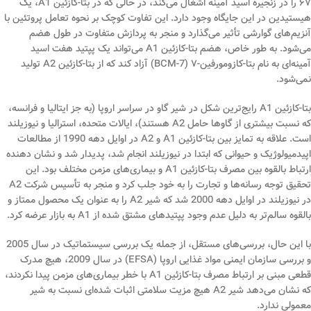
۶۷ را در زنجیره اسید آمینه اشغال می‌کند، در حالی که در بتا-کازئین A1، یک
هیستیدین در این جایگاه وجود دارد. این تفاوت کوچک بر نحوه تعامل پروتئین با
آنزیم‌های گوارشی تأثیر می‌گذارد و منجر به پردازش متفاوت در طول هضم
می‌شود. به طور خاص، هضم بتا-کازئین A1 می‌تواند یک پپتید هفت اسید
آمینه‌ای به نام بتا-کازومورفین-۷ (BCM-7) آزاد کند که از بتا-کازئین A2 تولید
نمی‌شود.
بتا-کازئین A1 رایج‌ترین شکل در شیر گاو در سراسر اروپا (به جز ایتالیا و فرانسه،
که نسبت بیشتری از گاوها حامل A2 هستند)، ایالات متحده، استرالیا و نیوزیلند
است. علاقه به تمایز بین بتا-کازئین A1 و A2 در اوایل دهه 1990 از مطالعات
اپیدمیولوژیک و حیوانی که ابتدا در نیوزیلند انجام شد، پدیدار شد و نشان دهنده
ارتباط بالقوه بین مصرف بتا-کازئین A1 و بیماری‌های مزمن مختلف بود. این
تحقیق توجه رسانه‌ها و تجارت را به خود جلب کرد و منجر به تأسیس شرکت A2
در نیوزیلند در اوایل دهه 2000 شد که شیر A2 را به عنوان یک محصول ممتاز و
بالقوه سالم‌تر به دلیل عدم وجود پپتیدهای مشتق شده از A1 به بازار عرضه کرد.
با این حال، بررسی‌های مستقل، از جمله یک بررسی سیستماتیک در سال 2005
و بررسی سازمان ایمنی مواد غذایی اروپا (EFSA) در سال 2009، هیچ مدرک
قطعی مبنی بر ارتباط مصرف بتا-کازئین A1 با خطر بیماری‌های مزمن پیدا نکردند،
که نشان می‌دهد شیر A2 هیچ مزیت سلامتی اثبات شده‌ای نسبت به شیر
معمولی ندارد.