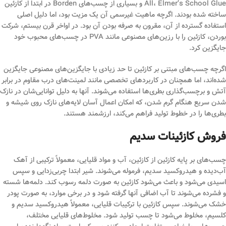
All، Elmer’s School Glue و بسیاری از چسب‌های Borden در ابتدا از کازئین
ساخته شده بودند. اگرچه ماهیت غیرسمی آن یک مزیت بود، اما دلیل اصلی
استفاده گسترده از آن، مقرون به صرفه بودن آن بود. در اواخر قرن بیستم، شرکت
بوردن، کازئین را با رزین‌های مصنوعی مانند PVA در چسب‌های محبوب خود
جایگزین کرد.
اگرچه چسب‌های مبتنی بر کازئین تا حد زیادی با جایگزین‌های مصنوعی جایگزین
شده‌اند، اما همچنان در کاربردهای تخصصی مانند لمینت‌های درب مقاوم در برابر
آتش و برچسب‌گذاری بطری‌ها استفاده می‌شوند. آنها به دلیل توانایی‌شان در نازک
شدن سریع هنگام گرم شدن، که امکان اعمال آسان لایه‌های نازک روی شیشه و
بطری‌ها را در خطوط تولید فراهم می‌کند، ارزشمند هستند.
فروش کازئینات سدیم
چسب‌های بر پایه کازئین از کازئین، آب و مواد قلیایی، معمولاً ترکیبی از آهک
آب‌دیده و هیدروکسید سدیم، فرموله می‌شوند. شیر ابتدا چربی‌زدایی و سپس
اسیدی می‌شود و باعث می‌شود کازئین به صورت دلمه رسوب کند. دلمه‌ها شسته
و فشرده می‌شوند تا آب اضافی آنها گرفته شود و در برخی موارد، به صورت پودر
خشک می‌شوند. سپس کازئین با ترکیبات قلیایی، معمولاً هیدروکسید سدیم و
کلسیم، مخلوط می‌شود تا چسب تولید شود. مخلوط‌های قلیایی مختلف،