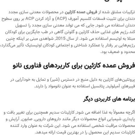
ترکیبات مشتق شده از
فروش عمده کازئین
در محصولات معدنی سازی مجدد
دندان برای تثبیت فسفات کلسیم آمورف (ACP) و آزاد کردن ACP بر روی سطوح
دندان استفاده می شود, جایی که می تواند معدنی سازی مجدد را تسهیل
کند.رژیم های غذایی حذف کازئین و گلوتن گاهی در طب جایگزین برای کودکان
مبتلا به اوتیسم استفاده می شود. از سال 2015, شواهدی مبنی بر اینکه چنین
رژیم‌هایی بر رفتار یا عملکرد شناختی و اجتماعی کودکان اوتیستیک تأثیر می‌گذارد،
محدود و ضعیف بود.
فروش عمده کازئین برای کاربردهای فناوری نانو
پروتئین‌های کازئین به دلیل منبع در دسترس (شیر) و تمایل به خودآرایی در
فیبرهای آمیلوئید, پتانسیل استفاده به عنوان نانومواد را دارند.
برنامه های کاربردی دیگر
اگرچه معمولاً به غذا اضافه می شود, کازئینات سدیم همچنین برای تغییر بافت و
پایداری شیمیایی انواع محصولات دیگر مانند داروهای دارویی, صابون, آرایش و
محصولات مراقبت شخصی استفاده می شود. این شرکت به عنوان وارد کننده
کازئینات سدیم این محصول را در بهترین قیمت ارائه میدهد.