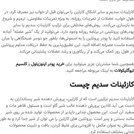
کازئینات سدیم و سایر اشکال کازئین را می‌توان قبل از خواب نیز مصرف کرد. در
طول خواب، عضلات از تمرینات روزانه، به ویژه تمرینات مقاومتی، ترمیم و شروع
به بازسازی می‌کنند. روش‌های مختلفی برای ترکیب کازئینات سدیم یا سایر
پودرهای پروتئینی در برنامه روزانه وجود دارد. می‌توانید از یک “شیر عضله” آماده
استفاده کنید یا پودر پروتئین را به اسموتی‌ها، بلغور جو دوسر صبحگاهی یا میان
وعده ماست عصرانه اضافه کنید. این تطبیق‌پذیری به حفظ دریافت مداوم پروتئین
در طول روز کمک می‌کند و از ریکاوری و رشد عضلات پشتیبانی می‌کند.
همچنین شما مشتریان عزیز میتوانید برای
خرید پودر اینوزیتول
و
کلسیم
تیوگلیکولات
به لینک مربوطه مراجعه کنید.
کازئینات سدیم چیست
کازئینات سدیم ترکیبی است که از کازئین، پرورش دهنده شیر پستانداران به
دست می آید.کاذین پرورش دهنده غالب شیر گاو است و مسئول ظاهر مات و
سفید آن است. این محصول جدایی ناپذیر از محصولات تولید شده بر روی شیر
مانند بستنی و پنیر است .پروتئین های کازئین را می توان از شیر جدا کرد و به طور
مستقل به عنوان مکمل یا افزودنی برای غلیظ کردن، بافت و تثبیت محصولات
غذایی مختلف استفاده کرد.