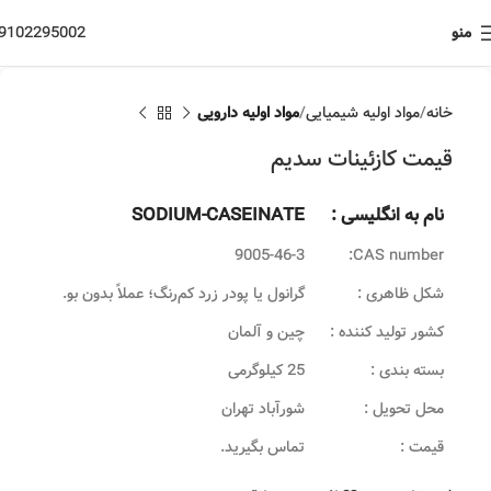
منو
9102295002
خانه
مواد اولیه شیمیایی
مواد اولیه دارویی
قیمت کازئینات سدیم
نام به انگلیسی :
SODIUM-CASEINATE
9005-46-3
CAS number:
شکل ظاهری :
گرانول یا پودر زرد کم‌رنگ؛ عملاً بدون بو.
کشور تولید کننده :
چین و آلمان
بسته بندی :
25 کیلوگرمی
محل تحویل :
شورآباد تهران
قیمت :
تماس بگیرید.