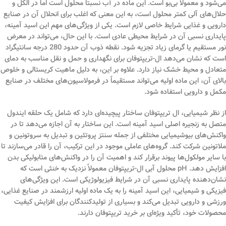
می‌شود و معمولاً بی‌بو است. این ماده در آب نسبتاً محلول است اما در الکل و
حلال‌های آلی کمتر محلول است، به این معنی که اغلب برای انحلال آن در صنایع
دارویی و غذایی شرایط خاصی لازم است. یکی از ویژگی‌های مهم این اسید آمینه،
پایداری نسبی آن در شرایط محیطی عادی است. با این حال، می‌تواند در معرض
نور مستقیم یا گرمای زیاد تجزیه شود. نقطه ذوب آن حدود 280 درجه سانتیگراد
است که نشان می‌دهد ال-تریپتوفان برای نگهداری و حمل و نقل مناسب به دمای
متعادل و محیط خشک نیاز دارد. علاوه بر این، به دلیل ماهیت کریستالی و خلوص
بالای آن، این ماده اولیه می‌تواند مستقیماً در فرمولاسیون‌های مختلف در صنایع
مکمل و دارویی استفاده شود.
از نظر شیمیایی، ال تریپتوفان ساختار پیچیده‌ای دارد که شامل یک حلقه ایندول
متصل به زنجیره اصلی اسید آمینه است. این ساختار به آن اجازه می‌دهد تا در
واکنش‌های بیوشیمیایی مختلفی از جمله سنتز پروتئین و تبدیل به سروتونین و
ملاتونین شرکت کند. گروه‌های عاملی موجود در این ترکیب، آن را قادر می‌سازند تا
با سایر مولکول‌ها پیوند برقرار کند و اهمیت آن را در واکنش‌های متابولیکی بدن
افزایش دهد. pH محلول آبی ال-تریپتوفان معمولاً نزدیک به خنثی است که
نشان‌دهنده پایداری نسبی آن در شرایط فیزیولوژیکی است. این ویژگی‌های
فیزیکی و شیمیایی، این اسید آمینه را به یک ماده اولیه ارزشمند در صنایع غذایی،
ورزشی و دارویی تبدیل می‌کند و بسیاری از تولیدکنندگان برای افزایش کیفیت
محصولات خود، تأکید ویژه‌ای بر خرید تریپتوفان دارند.