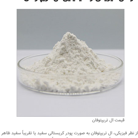
قیمت ال تریپتوفان
از نظر فیزیکی، ال تریپتوفان به صورت پودر کریستالی سفید یا تقریباً سفید ظاهر