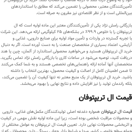
خود را به وضوح درک کنند تا درجه مناسب را انتخاب کنند. خرید ال-تریپتوفان از
تأمین‌کنندگان معتبر، محصولی را تضمین می‌کند که مطابق با استانداردهای
بین‌المللی است و از نظر اقتصادی نیز مقرون به صرفه است.
بازرگانی رامش نژاد یکی از تأمین‌کنندگان معتبر این ماده اولیه است که ال
تریپتوفان را با خلوص ۹۹.۹٪ در بشکه‌های ۲۵ کیلوگرمی ارائه می‌دهد. این شرکت
با تجربه گسترده در واردات و تأمین مواد اولیه برای صنایع دارویی، غذایی و
آرایشی، اعتماد بسیاری از متخصصان صنعت را به دست آورده است. اگر به دنبال
خرید ال تریپتوفان هستید و می‌خواهید محصولی استاندارد از آلمان، چین یا هند
دریافت کنید، توصیه می‌شود در ساعات کاری با بازرگانی رامش نژاد تماس بگیرید.
متخصصان آنها آماده ارائه راهنمایی‌های تخصصی هستند و به شما کمک می‌کنند
تا ضمن اطمینان کامل از اصالت و کیفیت محصول، بهترین انتخاب را داشته
باشید. خرید ال تریپتوفان از یک منبع معتبر نه تنها کیفیت آن را تضمین می‌کند،
بلکه راندمان تولید را نیز افزایش داده و نتایج نهایی را بهبود می‌بخشد.
قیمت ال تریپتوفان
قیمت ال تریپتوفان
همواره دغدغه اصلی تولیدکنندگان مکمل‌های غذایی، دارویی
و محصولات مراقبت شخصی بوده است، زیرا این ماده اولیه نقش مهمی در کیفیت
و اثربخشی محصولات نهایی دارد. تعیین قیمت ال تریپتوفان به عوامل مختلفی از
جمله سطح خلوص، کشور مبدا و شرایط بازار جهانی بستگی دارد. محصولاتی که از