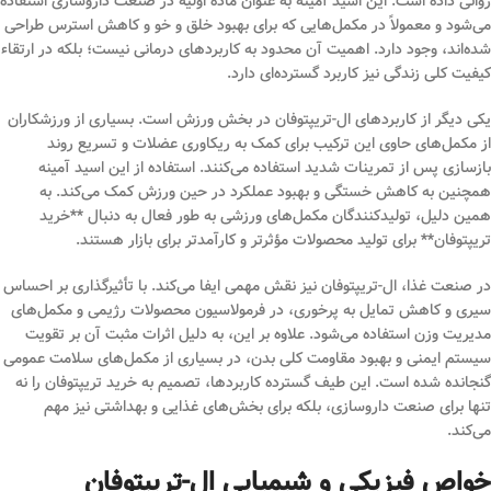
روانی داده است. این اسید آمینه به عنوان ماده اولیه در صنعت داروسازی استفاده
می‌شود و معمولاً در مکمل‌هایی که برای بهبود خلق و خو و کاهش استرس طراحی
شده‌اند، وجود دارد. اهمیت آن محدود به کاربردهای درمانی نیست؛ بلکه در ارتقاء
کیفیت کلی زندگی نیز کاربرد گسترده‌ای دارد.
یکی دیگر از کاربردهای ال-تریپتوفان در بخش ورزش است. بسیاری از ورزشکاران
از مکمل‌های حاوی این ترکیب برای کمک به ریکاوری عضلات و تسریع روند
بازسازی پس از تمرینات شدید استفاده می‌کنند. استفاده از این اسید آمینه
همچنین به کاهش خستگی و بهبود عملکرد در حین ورزش کمک می‌کند. به
همین دلیل، تولیدکنندگان مکمل‌های ورزشی به طور فعال به دنبال **خرید
تریپتوفان** برای تولید محصولات مؤثرتر و کارآمدتر برای بازار هستند.
در صنعت غذا، ال-تریپتوفان نیز نقش مهمی ایفا می‌کند. با تأثیرگذاری بر احساس
سیری و کاهش تمایل به پرخوری، در فرمولاسیون محصولات رژیمی و مکمل‌های
مدیریت وزن استفاده می‌شود. علاوه بر این، به دلیل اثرات مثبت آن بر تقویت
سیستم ایمنی و بهبود مقاومت کلی بدن، در بسیاری از مکمل‌های سلامت عمومی
گنجانده شده است. این طیف گسترده کاربردها، تصمیم به خرید تریپتوفان را نه
تنها برای صنعت داروسازی، بلکه برای بخش‌های غذایی و بهداشتی نیز مهم
می‌کند.
خواص فیزیکی و شیمیایی ال-تریپتوفان