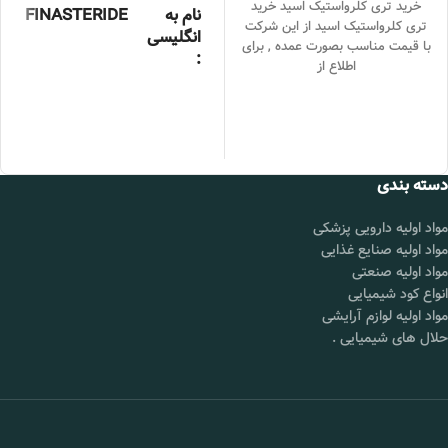
خرید تری کلرواستیک اسید خرید
نام به
FINASTERIDE
تری کلرواستیک اسید از این شرکت
انگلیسی
با قیمت مناسب بصورت عمده , برای
:
اطلاع از
خلوص :
99درصد
بسته بندی
25 کیلوگرمی
:
برند :
چین
دسته بندی
قیمت :
تماس بگیرید.
مواد اولیه دارویی پزشکی
محل
شورآباد تهران
مواد اولیه صنایع غذایی
تحویل :
مواد اولیه صنعتی
انواع کود شیمیایی
مواد اولیه لوازم آرایشی
📞 09102295002
حلال های شیمیایی
.