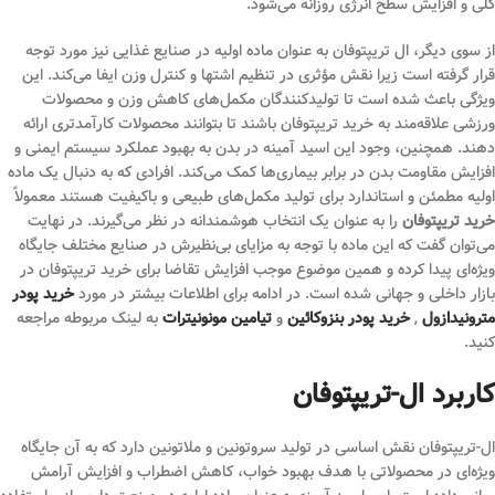
کلی و افزایش سطح انرژی روزانه می‌شود.
از سوی دیگر، ال‌ تریپتوفان به عنوان ماده اولیه در صنایع غذایی نیز مورد توجه
قرار گرفته است زیرا نقش مؤثری در تنظیم اشتها و کنترل وزن ایفا می‌کند. این
ویژگی باعث شده است تا تولیدکنندگان مکمل‌های کاهش وزن و محصولات
ورزشی علاقه‌مند به خرید تریپتوفان باشند تا بتوانند محصولات کارآمدتری ارائه
دهند. همچنین، وجود این اسید آمینه در بدن به بهبود عملکرد سیستم ایمنی و
افزایش مقاومت بدن در برابر بیماری‌ها کمک می‌کند. افرادی که به دنبال یک ماده
اولیه مطمئن و استاندارد برای تولید مکمل‌های طبیعی و باکیفیت هستند معمولاً
خرید تریپتوفان
را به عنوان یک انتخاب هوشمندانه در نظر می‌گیرند. در نهایت
می‌توان گفت که این ماده با توجه به مزایای بی‌نظیرش در صنایع مختلف جایگاه
ویژه‌ای پیدا کرده و همین موضوع موجب افزایش تقاضا برای خرید تریپتوفان در
بازار داخلی و جهانی شده است. در ادامه برای اطلاعات بیشتر در مورد
خرید پودر
مترونیدازول
,
خرید پودر بنزوکائین
و
تیامین مونونیترات
به لینک مربوطه مراجعه
کنید.
کاربرد ال-تریپتوفان
ال-تریپتوفان نقش اساسی در تولید سروتونین و ملاتونین دارد که به آن جایگاه
ویژه‌ای در محصولاتی با هدف بهبود خواب، کاهش اضطراب و افزایش آرامش