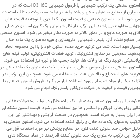
استون صنعتی یک ترکیب شیمیایی با فرمول شیمیایی C3H6O است که در
بسیاری از صنایع به عنوان حلال و ماده اولیه در تولید محصولات مختلف استفاده
می ‌شود. قیمت استون صنعتی و قیمت استون یک لیتری با توجه به قیمت های
جهانی متفاوت می باشند. این ترکیب از نظر شیمیایی یک کتون است و در دمای
اتاق به صورت مایع و در دمای بالاتر به صورت بخار تبخیر می ‌شود. استون صنعتی
در صنایع نفت، گاز، پلیمر، شیمیایی، داروسازی و غیره به عنوان یک ماده حلال
بسیار مهم است. شما می توانید خرید عمده استون خود را با این مجموعه انجام
بدهید. همچنین در صنایع الکترونیک، تولید قطعات الکترونیکی، تولید فیلم‌ های
پلاستیکی، تولید رنگ‌ ها و لاک ‌ها، تولید چسب ‌ها و غیره نیز استفاده می ‌شود.
استون صنعتی به دلیل خواص حلالی بسیار خوب خود، به عنوان یک ماده حلال در
فرآیند های استخراج و پالایش نفت نیز استفاده می ‌شود. همچنین این ترکیب در
تولید برخی از مواد شیمیایی مورد استفاده قرار می‌ گیرد. فروش استون صنعتی با
بهترین قیمت و کیفیت در شرکت بازرگانی رامش نژاد انجام می شود.
علاوه بر این، استون صنعتی به عنوان یک ماده حلال در تولید محصولات غذایی
نظیر روغن‌های خوراکی و اسانس ‌ها نیز استفاده می‌ شود. قیمت استون بشکه ای
در ایران بسیار به صرفه است. همچنین در صنعت آرایشی و بهداشتی نیز این
ترکیب به عنوان یک ماده حلال و رقیق کننده استفاده می ‌شود. استون صنعتی به
دلیل خواص ضد عفونی کننده ‌اش، در صنایع پزشکی نیز مورد استفاده قرار می‌
گیرد. این ترکیب به عنوان یک ضد عفونی کننده قدرتمند در تمام دستگاه‌ های