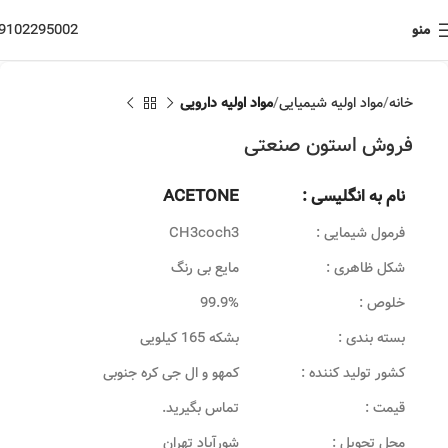
منو
9102295002
خانه
مواد اولیه شیمیایی
مواد اولیه دارویی
فروش استون صنعتی
نام به انگلیسی :
ACETONE
فرمول شیمایی :
CH3coch3
شکل ظاهری :
مایع بی رنگ
خلوص :
99.9%
بسته بندی :
بشکه 165 کیلویی
کشور تولید کننده :
کمهو و ال جی کره جنوبی
قیمت :
تماس بگیرید.
محل تحویل :
شورآباد تهران