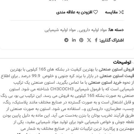
مقایسه
افزودن به علاقه مندی
دسته ها:
مواد اولیه دارویی
,
مواد اولیه شیمیایی
اشتراک گذاری:
توضیحات
فروش استون صنعتی
با بهترین کیفیت در بشکه های 165 کیلویی با بهترین
قیمت استون صنعتی
در بازار با برند کره جنوبی و خلوص 99.9 درصد , برای اطلاع
از نحوه
خرید استون صنعتی
با ما تماس بگیرید. استون صنعتی یک ترکیب
شیمیایی است که با فرمول شیمیایی CH3COCH3 شناخته می ‌شود. استون
صنعتی به صورت بشکه 165 کیلویی به فروش می رسد. این ترکیب بی ‌بو، بی ‌رنگ
و قابل اشتعال است و به‌ صورت گسترده در صنایع مختلف مانند پلاستیک، رنگ،
چسب، عطرسازی، داروسازی و… استفاده می‌ شود. استون به ‌صورت صنعتی از
طریق فرآیند تخریب بوتان یا بنزن به‌دست می ‌آید. این ماده به دلیل پایین بودن
نقطه جوش و خواص شیمیایی خود برای تولید مواد شیمیایی مفید، یکی از
مهمترین و پرکاربرد ترین ترکیبات نفتی در صنایع مختلف به ‌شمار می