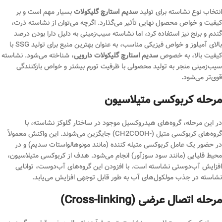
انتخاب نوع نشاسته برای تولید
سدیم استارچ گلیکولات
بسیار مهم است و بر
کیفیت و خواص محصول نهایی تأثیر می‌گذارد. اگرچه می‌توان از نشاسته ذرت،
گندم و برنج نیز استفاده کرد، اما نشاسته سیب‌زمینی به دلیل دارا بودن درصد
بالای آمیلوز و خواص فیزیکی مناسب، به عنوان بهترین منبع برای تولید SSG با
کیفیت بالا، به خصوص
سدیم استارچ گلیکولات دارویی
، شناخته می‌شود. نشاسته
سیب‌زمینی منجر به تولید محصولی با ظرفیت تورم بیشتر و خواص بازکنندگی
قوی‌تر می‌شود.
مرحله کربوکسی متیلاسیون
در این مرحله، گروه‌های هیدروکسیل موجود در ساختار گلوکز نشاسته، با
گروه‌های کربوکسی متیل (-CH2COOH) جایگزین می‌شوند. این واکنش معمولاً
در حضور یک عامل کربوکسی متیله کننده (مانند مونوهالواستات سدیم) و در
محیط قلیایی (مانند سود سوزآور) انجام می‌شود. هدف از کربوکسی متیلاسیون،
افزایش آب‌دوستی نشاسته است. با افزودن این گروه‌های آب‌دوست، توانایی
نشاسته در جذب مولکول‌های آب به طور قابل توجهی افزایش می‌یابد.
مرحله اتصال عرضی (Cross-linking)