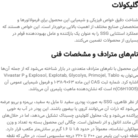
گلیکولات
شناخت دقیق خواص فیزیکی و شیمیایی این محصول برای فرمولاتورها و
متخصصان صنایع مختلف از اهمیت بالایی برخوردار است. این خواص هستند که
عملکرد استثنایی SSG را به عنوان یک بازکننده و عامل بهبوددهنده قوام در
بسیاری از محصولات تضمین می‌کنند.
نام‌های مترادف و مشخصات فنی
این محصول با نام‌های مترادف متعددی در بازار شناخته می‌شود که از جمله آن‌ها
می‌توان به Explosol, Explotab, Glycolys, Primojel, Tablo و Vivastar P
اشاره کرد. شماره ثبت CAS این ماده ۹۰۶۳-۳۸-۱ و فرمول شیمیایی عمومی آن
(C6H10O5)n است که نشان‌دهنده ماهیت پلیمری آن می‌باشد.
از نظر ظاهری، SSG به صورت پودری سفید تا مایل به سفید، بی‌مزه و بی‌بو عرضه
می‌شود که ذرات آن می‌توانند کروی یا بیضوی باشند. این پودر در آب به خوبی
پراکنده می‌شود و یک محلول کلوئیدی چسبناک تشکیل می‌دهد، اما در حلال‌های
آلی مانند اتانول و اتر نامحلول است. چگالی این محصول بسته به تعداد و وزن
مولکولی نشاسته، معمولاً در حدود ۱.۵ تا ۱.۶ گرم بر سانتی‌متر مکعب قرار دارد.
نقطه ذوب این پلیمر بین ۲۰۰ تا ۲۲۰ درجه سلسیوس است، در حالی که نقطه