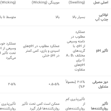
اصلی عمل
(Swelling)
مویینگی (Wicking)
(Wicking)
توانایی
بسیار بالا
بالا
متوسط تا بال
جذب آب
عملکرد
مطلوب در
دامنه وسیعی
عملکرد خوب 
از pH، با
عملکرد مطلوب در pH‌های
تأثیر pH
گریدهای
اسیدی و بازی، کمی کمتر
مختلف A، B،
در pH خنثی
می‌گیرد
C برای
pH‌های
متفاوت
دوز مصرفی
۲-۸% (معمولاً
۲-۵%
۰.۵-۵%
متداول
۴%)
تأثیرپذیری کم
تأثیر
از
ممکن است کمی تحت تأثیر
تأثیرپذیری ک
روان‌کننده‌ها
روان‌کننده‌های
روان‌کننده‌ها قرار گیرد
روان‌کننده‌ها