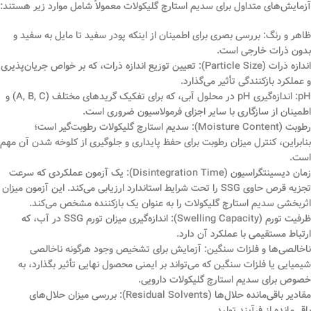
آزمایش‌های متداول برای سدیم استارچ گلیکولات معمولاً شامل موارد زیر هستند:
ظاهر و رنگ: بررسی بصری برای اطمینان از اینکه پودر سفید تا مایل به سفید و
بدون ذرات خارجی است.
اندازه ذرات (Particle Size): تعیین توزیع اندازه ذرات، که بر خواص جریان‌پذیری
و عملکرد بازکنندگی تأثیر می‌گذارد.
pH: اندازه‌گیری pH در محلول آبی، که برای تفکیک گریدهای مختلف (A, B, C) و
اطمینان از سازگاری با سایر اجزای فرمولاسیون ضروری است.
رطوبت (Moisture Content): سدیم استارچ گلیکولات رطوبت‌گیر است؛
بنابراین، کنترل میزان رطوبت برای حفظ پایداری و جلوگیری از کلوخه شدن آن مهم
است.
زمان دیسینتگراسیون (Disintegration Time): یک آزمون عملکردی که سرعت
تجزیه قرص حاوی SSG را تحت شرایط استاندارد ارزیابی می‌کند. این آزمون میزان
اثربخشی سدیم استارچ گلیکولات را به عنوان یک بازکننده مشخص می‌کند.
ظرفیت تورم (Swelling Capacity): اندازه‌گیری میزان تورم SSG در آب، که
ارتباط مستقیمی با عملکرد آن دارد.
ناخالصی‌ها و فلزات سنگین: آزمایش برای تشخیص وجود هرگونه ناخالصی
شیمیایی یا فلزات سنگین که می‌تواند بر ایمنی محصول نهایی تأثیر بگذارد، به
خصوص برای سدیم استارچ گلیکولات دارویی.
مقادیر باقی‌مانده حلال‌ها (Residual Solvents): بررسی میزان حلال‌های
باقی‌مانده از فرآیند تولید.