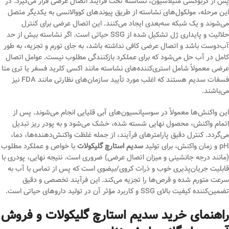
پس از کربوکسی متیلاسیون، نشاسته تحت فرآیند اتصال عرضی قرار می‌گیرد. در
این مرحله، مولکول‌های نشاسته از طریق پیوندهای کووالانسی به یکدیگر متصل
می‌شوند و یک شبکه سه‌بعدی ایجاد می‌کنند. این اتصال عرضی برای کنترل
حلالیت و پایداری ژل تشکیل شده از SSG حیاتی است. اگر نشاسته بیش از حد
آب‌دوست باشد و اتصال عرضی کافی نداشته باشد، به جای تورم و تجزیه، به طور
کامل در آب حل می‌شود که برای عملکرد بازکنندگی مطلوب نیست. عوامل اتصال
عرضی معمولاً شامل استری‌کننده‌های نشاسته مانند اکسی کلرید فسفر یا تری متا
فسفات سدیم هستند که اغلب مورد تأیید سازمان‌های نظارتی مانند FDA نیز
می‌باشند.
این واکنش‌ها معمولاً در سوسپانسیون‌های آبی قلیایی انجام می‌شوند. پس از
اتمام واکنش، محصول نهایی شسته شده، خشک می‌شود و به پودر ریز تبدیل
می‌گردد. کنترل دقیق پارامترهای فرآیند، از جمله غلظت واکنش‌دهنده‌ها، دما،
pH و زمان واکنش، برای تولید
سدیم استارچ گلیکولات
با خواص و عملکرد مطلوب
(مانند درجه جانشینی و میزان اتصال عرضی) ضروری است. نتیجه نهایی، پودری با
قابلیت جریان‌پذیری خوب و ذرات کروی/بیضوی است که پس از تماس با آب به
سرعت متورم شده و قرص‌ها را تجزیه می‌کند. این فرآیند تخصصی و دقیق
تضمین‌کننده کیفیت بالای SSG و کاربرد مؤثر آن در تولید داروهای حیاتی است.
راهنمای خرید سدیم استارچ گلیکولات و فروش