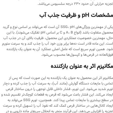
تجزیه حرارتی آن حدود ۲۳۰ درجه سلسیوس می‌باشد.
مشخصات pH و ظرفیت جذب آب
یکی از مهمترین ویژگی‌های SSG، pH آن است که می‌تواند بر اساس نوع و گرید
محصول متفاوت باشد (انواع A، B و C بر اساس pH تفکیک می‌شوند). با این
حال، مهمترین خصوصیت عملکردی این محصول، ظرفیت بالای آن در جذب آب
است. این ماده قادر است ده‌ها برابر وزن خود آب را جذب کند و به سرعت متورم
شود. همین تورم سریع است که عامل اصلی عملکرد آن به عنوان یک بازکننده
فوق‌العاده در قرص‌ها و کپسول‌ها محسوب می‌شود.
مکانیزم اثر به عنوان بازکننده
مکانیزم اثر این محصول به عنوان یک بازکننده به این صورت است که پس از
تماس با مایعات دستگاه گوارش (مانند آب)، به سرعت آب را جذب کرده و دچار
تورم شدید می‌شود. این تورم، فشار داخلی قابل توجهی را درون ساختار قرص
ایجاد می‌کند. این فشار باعث می‌شود که قرص به قطعات کوچک‌تر تقسیم شده و
در سطح بیشتری با مایعات تماس پیدا کند. همچنین، تورم SSG می‌تواند به
ایجاد کانال‌هایی در ساختار قرص کمک کند که نفوذ آب را تسهیل کرده و سرعت
تجزیه را افزایش می‌دهد. این فرآیند منجر به انحلال سریع‌تر ماده دارویی و در