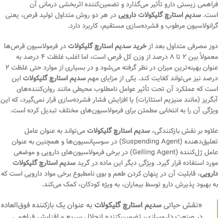
فراهمی زیستی دارو تأثیر می‌گذارد و تضمین‌کننده اثربخشی درمانی آن
است.
سدیم استارچ گلیکولات دارویی
در هر دو روش متداول تولید قرص، یعنی
گرانولاسیون مرطوب و فشرده‌سازی مستقیم، کاربرد دارد.
دوز مصرفی متداول بعد از
خرید سدیم استارچ گلیکولات
در فرمولاسیون قرص‌ها
معمولاً بین ۲ تا ۸ درصد از وزن کل قرص است، اما اغلب غلظت ۴ درصد به
عنوان بهینه‌ترین میزان در نظر گرفته می‌شود و در بسیاری از موارد حتی غلظت ۲
درصد نیز می‌تواند کفایت کند. یکی از مزایای مهم
سدیم استارچ گلیکولات
این
است که عملکرد آن تحت تأثیر عوامل نامطلوب محیطی مانند روان‌کننده‌های
آبگریز (مانند منیزیم استئارات) یا افزایش فشار فشرده‌سازی قرار نمی‌گیرد، که این
ویژگی آن را به انتخابی مطمئن برای فرمولاسیون‌های مختلف تبدیل کرده است.
علاوه بر نقش بازکنندگی،
سدیم استارچ گلیکولات
می‌تواند به عنوان عامل
تعلیق‌دهنده (Suspending Agent) در سوسپانسیون‌ها و همچنین به عنوان
عامل ژل‌کننده (Gelling Agent) در برخی فرمولاسیون‌های دارویی و موضعی
مورد استفاده قرار گیرد. ویژگی دیگر این ماده در گرید
سدیم استارچ گلیکولات
دارویی
، قابلیت آن در پنهان کردن طعم و بوی نامطبوع برخی مواد دارویی است که
به بهبود پذیرش دارو توسط بیماران، به ویژه کودکان، کمک می‌کند.
«نقش حیاتی
سدیم استارچ گلیکولات
به عنوان یک بازکننده فوق‌العاده
در صنعت داروسازی، تضمین‌کننده انحلال سریع و افزایش فراهمی