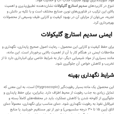
مواد شوینده:برای بهبود قابلیت جذب آب و حلالیت مواد.
تنوع در کاربردهای
سدیم استارچ گلیکولات
نشان‌دهنده تطبیق‌پذیری و اهمیت
بالای این ترکیب در فناوری‌های نوین صنایع مختلف است و با تکیه بر دانش و
تجربه، می‌توان از مزایای آن در بهبود کیفیت و کارایی طیف وسیعی از محصولات
بهره‌برداری کرد.
ایمنی سدیم استارچ گلیکولات
برای حفظ کیفیت و کارایی این محصول ، رعایت اصول صحیح پایداری، نگهداری و
ملاحظات ایمنی در هنگام کار با آن از اهمیت بالایی برخوردار است. این ماده،
مانند بسیاری از مواد شیمیایی دیگر، نیاز به شرایط خاصی برای انبارداری دارد تا از
تخریب و کاهش خواص آن جلوگیری شود.
شرایط نگهداری بهینه
این محصول یک ماده بسیار رطوبت‌گیر (Hygroscopic) است، به این معنی که
تمایل زیادی به جذب رطوبت از محیط اطراف دارد. بنابراین، برای حفظ پایداری و
جلوگیری از کلوخه شدن یا کاهش عملکرد، باید در محفظه‌های کاملاً بسته و
غیرقابل نفوذ به رطوبت نگهداری شود. دمای مناسب برای نگهداری، معمولاً دمای
اتاق (بین ۱۵ تا ۳۰ درجه سلسیوس) و دور از نور مستقیم خورشید یا منابع