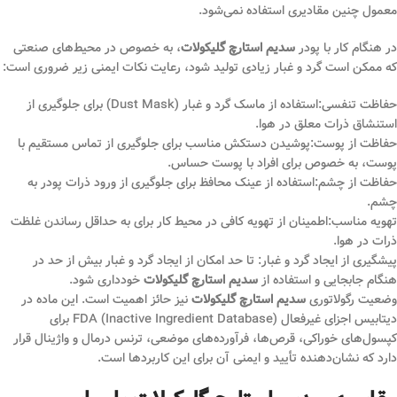
معمول چنین مقادیری استفاده نمی‌شود.
در هنگام کار با پودر
سدیم استارچ گلیکولات
، به خصوص در محیط‌های صنعتی
که ممکن است گرد و غبار زیادی تولید شود، رعایت نکات ایمنی زیر ضروری است:
حفاظت تنفسی:استفاده از ماسک گرد و غبار (Dust Mask) برای جلوگیری از
استنشاق ذرات معلق در هوا.
حفاظت از پوست:پوشیدن دستکش مناسب برای جلوگیری از تماس مستقیم با
پوست، به خصوص برای افراد با پوست حساس.
حفاظت از چشم:استفاده از عینک محافظ برای جلوگیری از ورود ذرات پودر به
چشم.
تهویه مناسب:اطمینان از تهویه کافی در محیط کار برای به حداقل رساندن غلظت
ذرات در هوا.
پیشگیری از ایجاد گرد و غبار: تا حد امکان از ایجاد گرد و غبار بیش از حد در
هنگام جابجایی و استفاده از
سدیم استارچ گلیکولات
خودداری شود.
وضعیت رگولاتوری
سدیم استارچ گلیکولات
نیز حائز اهمیت است. این ماده در
دیتابیس اجزای غیرفعال FDA (Inactive Ingredient Database) برای
کپسول‌های خوراکی، قرص‌ها، فرآورده‌های موضعی، ترنس درمال و واژینال قرار
دارد که نشان‌دهنده تأیید و ایمنی آن برای این کاربردها است.