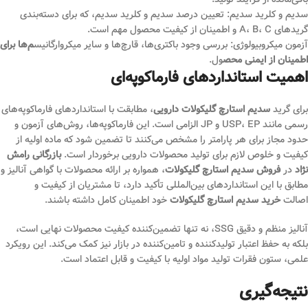
سدیم و کلرید سدیم: تعیین درصد سدیم و کلرید سدیم، که برای دسته‌بندی
گریدهای A، B، C و اطمینان از کیفیت محصول مهم است.
آزمون میکروبیولوژی: بررسی وجود باکتری‌ها، قارچ‌ها و سایر میکروارگانیس
م‌ها برای
اطمینان از ایمنی محص
ول.
اهمیت استانداردهای فارماکوپه‌ای
برای گرید
سدیم استارچ گلیکولات دارویی
، مطابقت با استانداردهای فارماکوپه‌های
رسمی مانند USP، EP و JP الزامی است. این فارماکوپه‌ها، روش‌های آزمون و
حدود مجاز برای هر پارامتر را مشخص می‌کنند تا تضمین شود که ماده اولیه از
کیفیت و خلوص لازم برای تولید محصولات دارویی برخوردار است.
بازرگانی رامش
نژاد
در
فروش سدیم استارچ گلیکولات
، همواره بر ارائه محصولات با گواهی آنالیز و
مطابق با این استانداردهای بین‌المللی تأکید دارد، تا مشتریان از کیفیت و
اصالت
خرید سدیم استارچ گلیکولات
خود اطمینان کامل داشته باشند.
آنالیز منظم و دقیق SSG، نه تنها تضمین‌کننده کیفیت محصولات نهایی است،
بلکه به حفظ اعتبار تولیدکننده و تامین‌کننده در بازار نیز کمک می‌کند. این رویکرد
علمی، ستون فقرات تولید مواد اولیه با کیفیت و قابل اعتماد است.
نتیجه‌گیری