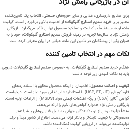
آن در بازرگانی رامش نژاد
برای صنایع داروسازی، غذایی و سایر حوزه‌های صنعتی، انتخاب یک تامین‌کننده
معتبر برای
خرید سدیم استارچ گلیکولات
از اهمیت بالایی برخوردار است. کیفیت
ماده اولیه مستقیماً بر کیفیت و عملکرد محصول نهایی تأثیر می‌گذارد. بازرگانی
رامش نژاد با سال‌ها تجربه در زمینه
فروش سدیم استارچ گلیکولات
، خود را به
عنوان یکی از پیشگامان در تأمین این ماده حیاتی در ایران معرفی کرده است.
نکات مهم در انتخاب تامین‌ کننده
هنگام
خرید سدیم استارچ گلیکولات
، به خصوص
سدیم استارچ گلیکولات دارویی
،
باید به نکات کلیدی زیر توجه داشت:
کیفیت و اصالت محصول:
اطمینان از اینکه محصول مطابق با استانداردهای
فارماکوپه‌ای (USP, EP, JP) یا استانداردهای غذایی مورد نیاز است. درخواست
گواهی آنالیز (CoA) و برگه اطلاعات ایمنی مواد (MSDS) از الزامات اولیه است.
بازرگانی رامش نژاد همواره گواهی‌های لازم را ارائه می‌دهد.
منشأ تولید:
برخی از تولیدکنندگان جهانی به دلیل فناوری‌های پیشرفته‌تر،
محصولاتی با کیفیت ثابت‌تر و بالاتر ارائه می‌دهند. اطلاع از کشور مبدأ و برند
تولیدکننده می‌تواند در ارزیابی کیفیت کمک‌کننده باشد.