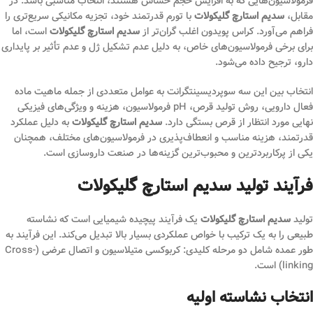
فرمولاسیون‌هایی که به افزایش حجم حساس هستند، انتخاب مناسبی باشد. در
مقابل،
سدیم استارچ گلیکولات
با تورم قدرتمند خود، تجزیه مکانیکی سریع‌تری را
فراهم می‌آورد. کراس پویدون اغلب گران‌تر از
سدیم استارچ گلیکولات
است، اما
برای برخی فرمولاسیون‌های خاص، به دلیل عدم تشکیل ژل و عدم تأثیر بر پایداری
دارو، ترجیح داده می‌شود.
انتخاب بین این سه سوپردیسینتگرانت به عوامل متعددی از جمله ماهیت ماده
فعال دارویی، روش تولید قرص، pH فرمولاسیون، هزینه و ویژگی‌های فیزیکی
نهایی مورد انتظار از قرص بستگی دارد.
سدیم استارچ گلیکولات
به دلیل عملکرد
قدرتمند، هزینه مناسب و انعطاف‌پذیری در فرمولاسیون‌های مختلف، همچنان
یکی از پرکاربردترین و محبوب‌ترین گزینه‌ها در صنعت داروسازی است.
فرآیند تولید سدیم استارچ گلیکولات
تولید
سدیم استارچ گلیکولات
یک فرآیند پیچیده شیمیایی است که نشاسته
طبیعی را به یک ترکیب با خواص عملکردی بسیار بالا تبدیل می‌کند. این فرآیند به
طور عمده شامل دو مرحله کلیدی: کربوکسی متیلاسیون و اتصال عرضی (Cross-
linking) است.
انتخاب نشاسته اولیه