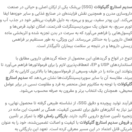
سدیم استارچ گلیکولات
(SSG) بی‌شک یکی از ارکان اصلی و حیاتی در صنعت
داروسازی مدرن و همچنین نقش فزاینده‌ای در صنایع غذایی و سایر حوزه‌ها ایفا
می‌کند. این پودر سفید، بی‌بو و بی‌مزه، به دلیل ظرفیت بی‌نظیر خود در جذب آب و
تورم سریع، به عنوان یک سوپردیسینتگرانت قدرتمند، امکان تولید قرص‌ها و
کپسول‌هایی را فراهم می‌آورد که به سرعت در بدن تجزیه شده و اثربخشی ماده
فعال دارویی را به حداکثر می‌رساند. این ویژگی، به طور مستقیم بر فراهمی
زیستی داروها و در نتیجه بر سلامت بیماران تأثیرگذار است.
تنوع در انواع و گریدهای این محصول از جمله گریدهای دارویی مطابق با
استانداردهای USP و EP، انعطاف‌پذیری لازم را برای فرمولاتورها فراهم می‌آورد تا
بتوانند این ماده را در طیف وسیعی از فرمولاسیون‌ها با بالاترین کارایی به کار
ببرند. مقایسه آن با سایر سوپردیسینتگرانت‌ها نشان می‌دهد که
سدیم استارچ
گلیکولات
با توجه به مکانیزم عمل منحصر به فرد و مقاومت نسبی در برابر عوامل
محیطی، همچنان یک انتخاب برتر و مقرون به صرفه محسوب می‌شود.
فرآیند تولید پیچیده و دقیق SSG، از نشاسته طبیعی گرفته تا محصول نهایی، و
نیز نیاز به آنالیزهای دقیق برای تضمین کیفیت، همگی بر اهمیت این ماده در
زنجیره تأمین صنایع دارویی تأکید دارند.
بازرگانی رامش نژاد
با تمرکز بر تأمین
و
فروش سدیم استارچ گلیکولات
با کیفیت و اصالت تضمین‌شده، خود را به عنوان
شریکی قابل اعتماد در این مسیر معرفی کرده است. تعهد این بازرگانی به