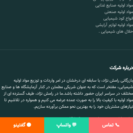
برند :
چین
مواد اولیه صنایع غذایی
مواد اولیه صنعتی
قیمت :
تماس بگیرید.
انواع کود شیمیایی
محل
شورآباد تهران
مواد اولیه لوازم آرایشی
تحویل :
حلال های شیمیایی
.
📞 09102295002
درباره شرکت
بازرگانی رامش نژاد، با سابقه ای درخشان در امر واردات و توزیع مواد اولیه
شیمیایی، مفتخر است که به عنوان شریکی مطمئن در کنار آزمایشگاه ها و صنایع
مختلف در سراسر ایران حضور داشته باشد.ما در رامش نژاد، طیف گسترده ای از
مواد اولیه با کیفیت بالا را به صورت عمده عرضه می کنیم و همواره در تلاشیم تا
نیازهای مشتریان خود را به بهترین نحو ممکن برآورده سازیم.
ساعت کاری : شنبه تا پنج شنبه 8 تا 17
سدیم استارچ گلیکولات
📞 تماس
💬 واتساپ
🟠 گفتینو
شماره تماس :
09102295002