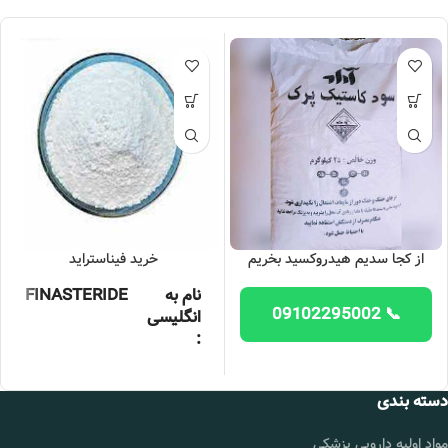
از کجا سدیم هیدروکسید بخریم
خرید فیناستراید
نام به
FINASTERIDE
📞 09102295002
انگلیسی
:
خلوص :
99درصد
دسته بندی
بسته بندی
25 کیلوگرمی
:
مواد اولیه دارویی پزشکی