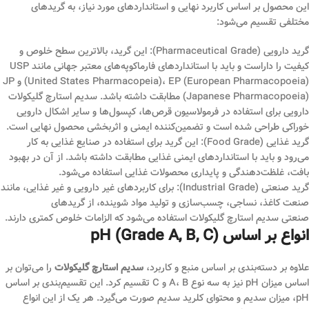
این محصول بر اساس کاربرد نهایی و استانداردهای مورد نیاز، به گریدهای
مختلفی تقسیم می‌شود:
گرید دارویی (Pharmaceutical Grade): این گرید، بالاترین سطح خلوص و
کیفیت را داراست و باید با استانداردهای فارماکوپه‌های معتبر جهانی مانند USP
(United States Pharmacopeia)، EP (European Pharmacopoeia) و JP
(Japanese Pharmacopoeia) مطابقت داشته باشد. سدیم استارچ گلیکولات
دارویی برای استفاده در فرمولاسیون قرص‌ها، کپسول‌ها و سایر اشکال دارویی
خوراکی طراحی شده است و تضمین‌کننده ایمنی و اثربخشی محصول نهایی است.
گرید غذایی (Food Grade): این گرید برای استفاده در صنایع غذایی به کار
می‌رود و باید با استانداردهای ایمنی غذایی مطابقت داشته باشد. از آن در بهبود
بافت، غلظت‌دهندگی و پایداری محصولات غذایی استفاده می‌شود.
گرید صنعتی (Industrial Grade): برای کاربردهای غیر دارویی و غیر غذایی، مانند
صنعت کاغذ، نساجی، چسب‌سازی و تولید مواد شوینده، از گریدهای
صنعتی سدیم استارچ گلیکولات استفاده می‌شود که الزامات خلوص کمتری دارند.
انواع بر اساس pH (Grade A, B, C)
علاوه بر دسته‌بندی بر اساس منبع و کاربرد،
سدیم استارچ گلیکولات
را می‌توان بر
اساس میزان pH نیز به سه نوع A، B و C تقسیم کرد. این تقسیم‌بندی بر اساس
pH، میزان سدیم و محتوای کلرید سدیم صورت می‌گیرد. هر یک از این انواع