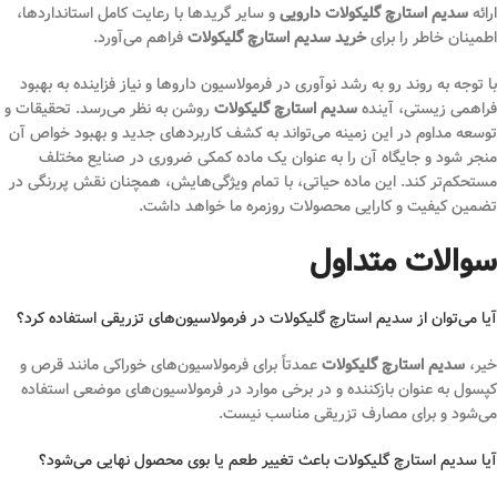
ارائه
سدیم استارچ گلیکولات دارویی
و سایر گریدها با رعایت کامل استانداردها،
اطمینان خاطر را برای
خرید سدیم استارچ گلیکولات
فراهم می‌آورد.
با توجه به روند رو به رشد نوآوری در فرمولاسیون داروها و نیاز فزاینده به بهبود
فراهمی زیستی، آینده
سدیم استارچ گلیکولات
روشن به نظر می‌رسد. تحقیقات و
توسعه مداوم در این زمینه می‌تواند به کشف کاربردهای جدید و بهبود خواص آن
منجر شود و جایگاه آن را به عنوان یک ماده کمکی ضروری در صنایع مختلف
مستحکم‌تر کند. این ماده حیاتی، با تمام ویژگی‌هایش، همچنان نقش پررنگی در
تضمین کیفیت و کارایی محصولات روزمره ما خواهد داشت.
سوالات متداول
آیا می‌توان از سدیم استارچ گلیکولات در فرمولاسیون‌های تزریقی استفاده کرد؟
خیر،
سدیم استارچ گلیکولات
عمدتاً برای فرمولاسیون‌های خوراکی مانند قرص و
کپسول به عنوان بازکننده و در برخی موارد در فرمولاسیون‌های موضعی استفاده
می‌شود و برای مصارف تزریقی مناسب نیست.
آیا سدیم استارچ گلیکولات باعث تغییر طعم یا بوی محصول نهایی می‌شود؟