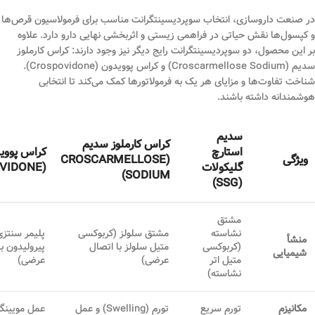
در صنعت داروسازی، انتخاب سوپردیسینتگرانت مناسب برای فرمولاسیون قرص‌ها
و کپسول‌ها نقش حیاتی در فراهمی زیستی و اثربخشی نهایی دارو دارد. علاوه
بر این محصول، دو سوپردیسینتگرانت رایج دیگر نیز وجود دارند: کراس کارملوز
سدیم (Croscarmellose Sodium) و کراس پوویدون (Crospovidone).
شناخت تفاوت‌ها و مزایای هر یک به فرمولاتورها کمک می‌کند تا انتخابی
هوشمندانه داشته باشند.
سدیم
کراس کارملوز سدیم
استارچ
کراس پووی
ویژگی
(CROSCARMELLOSE
گلیکولات
(CROSPOVIDONE)
SODIUM)
(SSG)
مشتق
نشاسته
مشتق سلولز (کربوکسی
پلیمر سنتزی
منشأ
(کربوکسی
متیل سلولز با اتصال
پیرولیدون ب
شیمیایی
متیل اتر
عرضی)
عرضی)
نشاسته)
مکانیزم
تورم سریع
تورم (Swelling) و عمل
عمل مویینگ