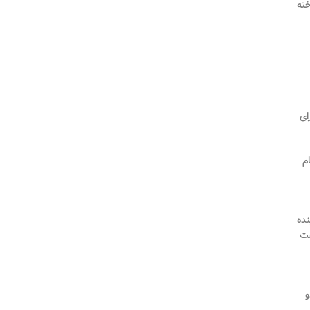
خته
ای
م
نده
ست
و