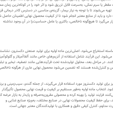
مقطر یا سرم نمکی، به‌سرعت قابل تزریق شود و اثر خود را در کوتاه‌ترین زمان م
د. اغلب این سرم‌ها با درصدهای مختلفی از دکستروز خشک (مانند ۵٪ یا ۱۰٪) تهیه می‌شوند تا با توجه به نیاز بیمار، گزینه‌ی مناسبی در دسترس کادر درمانی قر
ارد و باید از منابع معتبر انجام شود تا از کیفیت محصول نهایی اطمینان حاصل ش
 می‌گیرد تا هیچ‌گونه ناخالصی، باکتری یا عامل حساسیت‌زا در آن وجود نداشته
نشاسته استخراج می‌شود. اصلی‌ترین ماده اولیه برای تولید صنعتی دکستروز، نشاسته
ود. این فرآیند شامل استفاده از آنزیم‌های خاص مانند آلفا‌آمیلاز و گلوکوآمیل
نند. در مراحل بعد، محلول تولیدشده تحت فرآیندهایی مانند تصفیه، تبخیر و تبلو
ساس و کنترل‌شده هستند که تضمین می‌شود محصول نهایی عاری از هرگونه ناخالصی
برای تولید دکستروز مورد استفاده قرار می‌گیرند، از جمله گندم، سیب‌زمینی و برن
ود. انتخاب ماده اولیه به‌طور مستقیم بر کیفیت و قیمت نهایی محصول تأثیرگذار
ند فرایند تولید را بهینه کرده و محصولی مقرون‌به‌صرفه و پایدار به بازار عرضه کن
نند، برای حفظ کیفیت محصولات نهایی در صنایع مختلف، به‌ویژه صنایع غذایی و
ارت مداوم، کنترل کیفی دقیق و همکاری با تولیدکنندگان معتبر جهانی است.