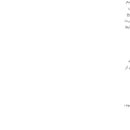
 به فرم
ی
ع
ورت
یط
د
از
ود،