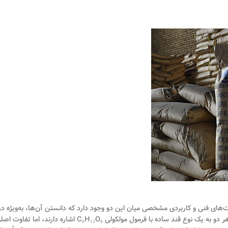
ت‌های فنی و کاربردی مشخصی میان این دو وجود دارد که دانستن آن‌ها، به‌ویژه در
صنایع غذایی، دارویی و تغذیه‌ای، از اهمیت بالایی برخوردار است. از نظر شیمیایی، هر دو به یک نوع قند ساده با فرمول مولکولی C₆H₁₂O₆ اشاره دارند، اما تف