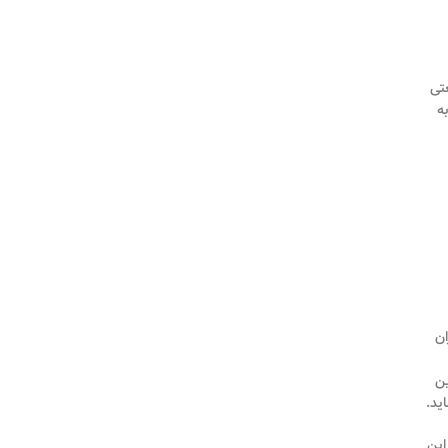
تی
ه
ان
ین
ید.
این