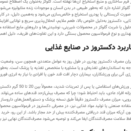
D گلوکز اشاره دارد که به‌طور طبیعی در بدن انسان و موجودات زنده متابولیزه می‌ش
‌صورت کریستالی یا پودری استخراج و خالص‌سازی می‌شود و به‌همین دلیل، در کا
ایی، دکستروز به‌دلیل خلوص بالا، طعم ملایم، انحلال‌پذیری سریع و توانایی افزا
لول یا شربت گلوکز در محصولات شیرینی، نوشیدنی‌ها و داروهای مایع استفاده م
هداری و نوع فرمولاسیون محصول بستگی دارد و این تفاوت‌های ظریف، دلیل اهمی
اربرد دکستروز در صنایع غذایی
زان مصرف دکستروز پودری در طول روز به عوامل متعددی همچون سن، وضعیت سل
جه به استانداردهای تغذیه‌ای و یا مشاوره با متخصص تغذیه یا پزشک است. به‌طور
رژی آنی برای ورزشکاران، بیماران دچار افت قند خون یا افرادی با نیاز به انرژی فور
در ورزش‌های استقامت
زانه افراد عادی، باید احتیاط شود؛ چرا که مصرف بیش‌از‌حد قندهای ساده می‌توان
رویی، میزان مصرف دکستروز دقیقاً طبق نسخه پزشک و دستورالعمل‌های داروساز ت
تفاده صنعتی یا تولید مواد غذایی نیز، دز مصرفی دکستروز در فرمولاسیون محص
ون آن‌که میزان قند دریافتی مصرف‌کننده بیش از حد مجاز باشد. از این رو، خری
ظ سلامت مصرف‌کنندگان ایفا می‌کند و توصیه می‌شود مصرف‌کنندگان نهایی نیز به