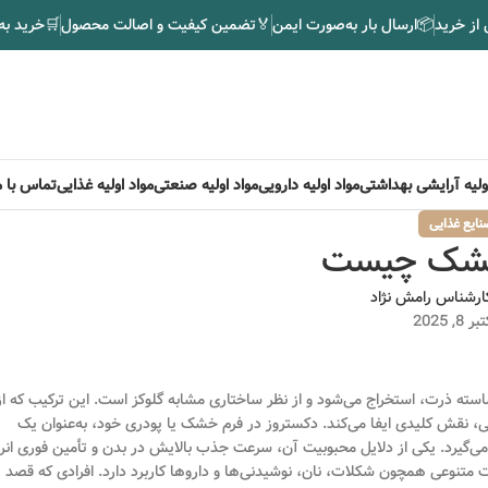
 از خرید
📦
ارسال بار به‌صورت ایمن
🏅
تضمین کیفیت و اصالت محصول
🛒
خرید به
اولیه آرایشی بهداشتی
مواد اولیه دارویی
مواد اولیه صنعتی
مواد اولیه غذایی
تماس با م
نایع غذایی
خشک چیست
ارشناس رامش نژاد
, 2025
استه ذرت، استخراج می‌شود و از نظر ساختاری مشابه گلوکز است. این ترکیب که از
ی، نقش کلیدی ایفا می‌کند. دکستروز در فرم خشک یا پودری خود، به‌عنوان یک
ار می‌گیرد. یکی از دلایل محبوبیت آن، سرعت جذب بالایش در بدن و تأمین فوری انر
 متنوعی همچون شکلات، نان، نوشیدنی‌ها و داروها کاربرد دارد. افرادی که قصد