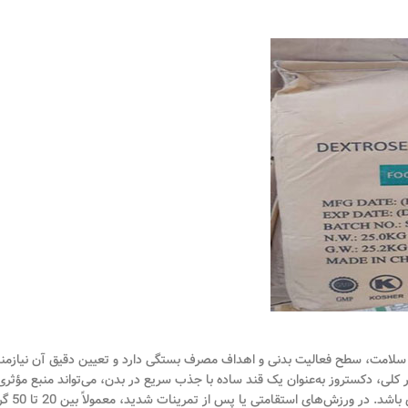
امت، سطح فعالیت بدنی و اهداف مصرف بستگی دارد و تعیین دقیق آن نیازمن
 کلی، دکستروز به‌عنوان یک قند ساده با جذب سریع در بدن، می‌تواند منبع مؤثری 
انرژی آنی برای ورزشکاران، بیماران دچار افت قند خون یا افرادی با نیاز به انرژی فوری باشد. 