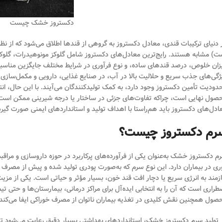
دکستروز خشک چیست
 دنیای ترکیبات قندی، معادل دکستروز به گروهی از قندها اطلاق می‌شود که از نظ
ت) مشابه هستند. رایج‌ترین معادل‌های دکستروز شامل گلوکز مونوهیدرات، گلوک
زان خلوص، درصد قندهای ساده، و نوع فرآوری در شرایط مختلف جایگزین مناسبی 
ژگی‌های جذب سریع و حلالیت بالا در آب، در صنایع غذایی، دارویی و مکمل‌سازی دق
دودیت تأمین دکستروز وجود دارد، به کمک تولیدکنندگان می‌آیند. با این حال، ا
صول نهایی است، چراکه تفاوت‌های جزئی در ساختار یا درجه شیرینی ممکن است کی
ادل‌های دکستروز باید هم‌راستا با اهداف تولید و استانداردهای ایمنی صورت گیرد
رم دکستروز چیست؟
م دکستروز خشک به‌عنوان یکی از فرآورده‌های پرکاربرد در حوزه داروسازی و مراقب
ری در بیماران دارد. این نوع سرم که به‌صورت پودری تولید شده و پیش از مصرف د
ازمند به انرژی سریع یا دچار افت قند خون، بسیار مؤثر و حیاتی است. یکی از م
طراری است که آن را به انتخابی ایده‌آل برای مراکز درمانی، بیمارستان‌ها و حتی ت
صول همچنین نقش کلیدی در تغذیه بیماران ناتوان از مصرف خوراکی ایفا می‌کند و
 تولید سرم دکستروز خشک، استانداردهای بهداشتی بسیار دقیق رعایت می‌شود تا تض