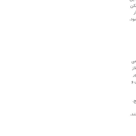
مکن
ار
ود.
‌ی
از
ر
 و
ج.
ند.