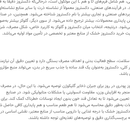
در فرم ساختاری و منبع استخراج آن‌ها نهفته است. گلوکز به‌عنوان یک اصطلاح عمومی، هم شامل فرم‌های D و هم L این مولکول است، درحالی‌که دکستروز دقیقاً
ود. در فرآیندهای صنعتی، دکستروز معمولاً از نشاسته ذرت یا سایر منابع نشاسته‌ا
ربردهای صنعتی و تجاری بیشتر با نام دکستروز شناخته می‌شود. همچنین، در صنای
یش پایداری محصولات، بیشتر ترجیح داده می‌شود. از سوی دیگر، گلوکز بیشتر به‌ص
ی‌شود. درنتیجه، انتخاب میان دکستروز و گلوکز به کاربرد خاص، شکل مصرف، شرا
ت خرید دکستروز خشک از منابع معتبر و تخصصی در تأمین مواد اولیه می‌باشد.
امت، سطح فعالیت بدنی و اهداف مصرف بستگی دارد و تعیین دقیق آن نیازمن
 کلی، دکستروز به‌عنوان یک قند ساده با جذب سریع در بدن، می‌تواند منبع مؤثری 
ی باشد.
ی یا پس از تمرینات شدید، معمولاً بین 20 تا 50 گرم دکستروز پودری در روز برای جبران ذخایر گلیکوژن توصیه می‌شود. با این حال، در مصرف
د منجر به افزایش وزن، مقاومت انسولینی یا مشکلات متابولیکی شود. در صنایع
عیین می‌شود تا به تعادل قند خون بدون ایجاد نوسانات خطرناک کمک کند. برای
ولات به‌طور دقیق محاسبه می‌شود تا هم طعم مناسب و هم پایداری کافی حاصل ش
د دکستروز خشک با درجه غذایی یا دارویی مناسب از منابع معتبر، نقشی اساسی در
 برچسب‌گذاری دقیق و توصیه‌های تغذیه‌ای توجه داشته باشند.