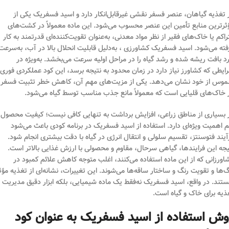
 تغذیه گیاهان، عنصر فسفر نقشی غیرقابل‌انکار دارد و اسید فسفریک یکی از
ثرترین منابع تأمین این عنصر محسوب می‌شود. این ماده معمولاً در کشت‌های
راکم یا خاک‌های فقیر از نظر مواد معدنی، به‌عنوان تقویت‌کننده‌ای قدرتمند به کار
فته می‌شود. اسید فسفریک کشاورزی ، به‌دلیل قابلیت انحلال بالا در آب، به‌سرعت
رد بافت ریشه شده و رشد گیاه را در مراحل اولیه سرعت می‌بخشد. به‌ویژه در
ایطی که کشاورز نیاز دارد در زمان محدود به نتیجه برسد، این کود عملکردی فوری 
موس از خود نشان می‌دهد. یکی از مزیت‌های مهم آن، کاهش خطر تثبیت فسفر
 خاک‌های قلیایی است که معمولاً مانع جذب مناسب توسط گیاه می‌شود.
 بسیاری از مناطق زراعی، افزایش برداشت به تنهایی کافی نیست؛ کیفیت محصول
 اهمیت ویژه‌ای دارد. استفاده از اسید فسفریک در برنامه کودی باعث می‌شود
آیند فتوسنتز، تقسیم سلولی و انتقال انرژی در گیاه با دقت بیشتری انجام شود.
یجه این فرایندها، گیاهی سرحال، مقاوم و محصولی با ارزش غذایی بالاتر است.
اورزانی که از این ماده استفاده می‌کنند، اغلب متوجه کاهش علائم کمبود در
گ‌ها و تقویت رنگ و ساختار ساقه‌ها می‌شوند. این تغییرات، نشانه‌ای از تغذیه مؤث
تند. در واقع، اسید فسفریک نه‌فقط یک ماده شیمیایی، بلکه ابزار دقیق مدیریت
ذیه برای خاک و گیاه است.
وش استفاده از اسید فسفریک به عنوان کود