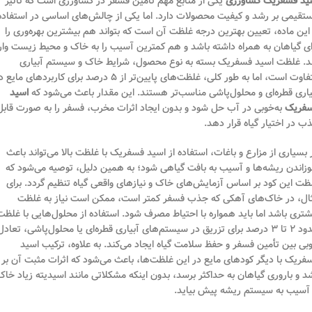
ید فسفریک کشاورزی
یکی از منابع مهم تأمین فسفر در کشاورزی است که تأثیر
تقیمی بر رشد و کیفیت محصولات دارد. اما یکی از چالش‌های اساسی در استفاده
 این ماده، تعیین بهترین درجه غلظت آن است که بتواند هم بیشترین بهره‌وری را
ای گیاهان به همراه داشته باشد و هم کمترین آسیب را به خاک و محیط زیست وار
د. غلظت اسید فسفریک بسته به نوع محصول، شرایط خاک و سیستم آبیاری
متفاوت است، اما به طور کلی، غلظت‌های پایین‌تر از ۵ درصد برای کاربردهای مایع
یاری قطره‌ای و محلول‌پاشی مناسب‌تر هستند. این مقدار باعث می‌شود که
اسید
فریک
به‌خوبی در آب حل شود و بدون ایجاد اثرات مخرب، فسفر را به صورت قابل
ب در اختیار گیاه قرار دهد.
 بسیاری از مزارع و باغات، استفاده از اسید فسفریک با غلظت بالا می‌تواند باعث
زاندن ریشه‌ها و آسیب به بافت گیاهی شود؛ به همین دلیل، توصیه می‌شود که
ظت این کود بر اساس آزمایش‌های خاک و نیازهای واقعی گیاه تنظیم گردد. برای
ال، در خاک‌های آهکی که جذب فسفر کمتر است، ممکن است نیاز به غلظت
شتری باشد اما باید همواره با احتیاط مصرف شود. استفاده از محلول‌هایی با غلظت
حدود ۲ تا ۳ درصد برای تزریق در سیستم‌های آبیاری قطره‌ای یا محلول‌پاشی، تعادل
بی بین تأمین فسفر و حفظ سلامت گیاه ایجاد می‌کند. به علاوه، ترکیب اسید
فریک با دیگر کودهای مایع در این غلظت‌ها، باعث می‌شود که اثرات مثبت آن بر
د و باروری گیاهان به حداکثر برسد، بدون اینکه مشکلاتی مانند اسیدیته زیاد خاک
 آسیب به سیستم ریشه پیش بیاید.