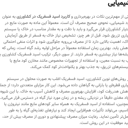
یمیایی
ی از مهم‌ترین نکات در بهره‌برداری و
کاربرد اسید فسفریک در کشاورزی
به عنوان
د شیمیایی، نحوه‌ی صحیح مصرف آن است. معمولاً این ماده به صورت مایع در
تیار کشاورزان قرار می‌گیرد و باید با دقت و به مقدار مناسب در خاک یا سیستم
یاری تزریق شود. قبل از هر چیز، تشخیص نیاز خاک به فسفر از طریق آزمایش
ک، اهمیت بالایی دارد تا از مصرف بی‌رویه جلوگیری شود و اثرات منفی احتمالی
هش یابد. بهترین زمان استفاده معمولاً در مراحل اولیه رشد گیاه است، زمانی که
شه‌ها نیاز بیشتری به فسفر دارند. از سوی دیگر، ترکیب اسید فسفریک کشاورزی با
 به نسبت معین، و استفاده از تجهیزات مخصوص مانند مخازن کود مایع یا
ستم‌های تزریق، به جذب بهتر و یکنواخت‌تر کود کمک می‌کند.
 روش‌های نوین کشاورزی، اسید فسفریک اغلب به صورت محلول در سیستم
یاری قطره‌ای یا بارانی به گیاهان داده می‌شود. این کار مزایای متعددی دارد؛ از جمل
هش هدررفت کود، افزایش بهره‌وری مصرف و کاهش آسیب به خاک. با این شیوه،
اد مغذی دقیقاً در نزدیکی ریشه و در زمان مورد نیاز گیاه در دسترس قرار می‌گیرد.
چنین، استفاده از اسید فسفریک به همراه سایر کودهای مایع مانند نیتروژن یا
اسیم، می‌تواند تأثیرات هم‌افزایی ایجاد کند و نیازهای تغذیه‌ای گیاه را به طور
مل‌تر تأمین نماید. رعایت میزان مصرف پیشنهادی و دوری از مصرف بیش از حد،
ید موفقیت در این روش است.