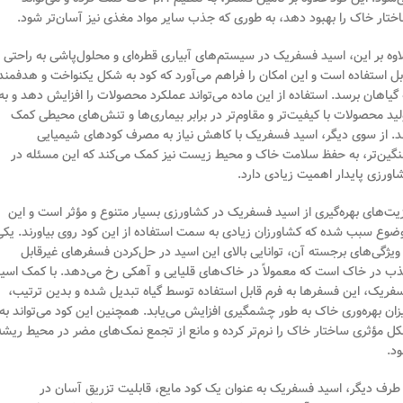
ختار خاک را بهبود دهد، به طوری که جذب سایر مواد مغذی نیز آسان‌تر شود.
اوه بر این، اسید فسفریک در سیستم‌های آبیاری قطره‌ای و محلول‌پاشی به راحتی
بل استفاده است و این امکان را فراهم می‌آورد که کود به شکل یکنواخت و هدفمند
 گیاهان برسد. استفاده از این ماده می‌تواند عملکرد محصولات را افزایش دهد و به
لید محصولات با کیفیت‌تر و مقاوم‌تر در برابر بیماری‌ها و تنش‌های محیطی کمک
د. از سوی دیگر، اسید فسفریک با کاهش نیاز به مصرف کودهای شیمیایی
گین‌تر، به حفظ سلامت خاک و محیط زیست نیز کمک می‌کند که این مسئله در
اورزی پایدار اهمیت زیادی دارد.
یت‌های بهره‌گیری از اسید فسفریک در کشاورزی بسیار متنوع و مؤثر است و این
ضوع سبب شده که کشاورزان زیادی به سمت استفاده از این کود روی بیاورند. یکی
 ویژگی‌های برجسته آن، توانایی بالای این اسید در حل‌کردن فسفرهای غیرقابل
ب در خاک است که معمولاً در خاک‌های قلیایی و آهکی رخ می‌دهد. با کمک اسی
فریک، این فسفرها به فرم قابل استفاده توسط گیاه تبدیل شده و بدین ترتیب،
زان بهره‌وری خاک به طور چشمگیری افزایش می‌یابد. همچنین این کود می‌تواند به
ل مؤثری ساختار خاک را نرم‌تر کرده و مانع از تجمع نمک‌های مضر در محیط ریشه
د.
 طرف دیگر، اسید فسفریک به عنوان یک کود مایع، قابلیت تزریق آسان در