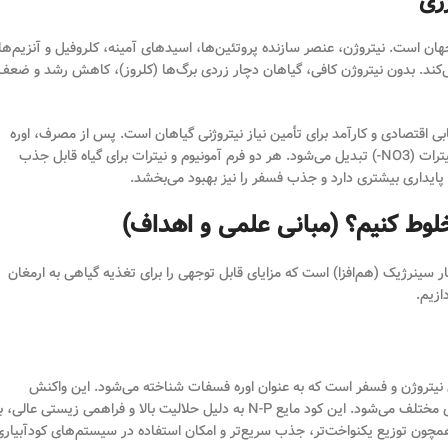
ین کود نیتروژنه در جهان است. نیتروژن، عنصر سازنده پروتئین‌ها، اسیدهای آمینه، کلروفیل و آنزیم‌ها
ی‌کند. بدون نیتروژن کافی، گیاهان دچار زردی برگ‌ها (کلروز)، کاهش رشد و ضعف
ب و قیمت مناسب، انتخابی اقتصادی و کارآمد برای تأمین نیاز نیتروژنی گیاهان است. پس از مصرف، اوره
توسط آنزیم اوره آز موجود در خاک، هیدرولیز شده و به آمونیوم (NH4+) و سپس نیترات (NO3-) تبدیل می‌شود. هر دو فرم آمونیوم و نیترات برای گیاه قابل جذب
 پایداری بیشتری دارد و جذب فسفر را نیز بهبود می‌بخشد.
ر سینرژیک (هم‌افزا) است که مزایای قابل توجهی را برای تغذیه گیاهی به ارمغان
ازیم.
 نیتروژن و فسفر است که به عنوان اوره فسفات شناخته می‌شود. این واکنش
شیمیایی بین اوره و اسید فسفریک، منجر به تولید ترکیبات اوره فسفات با فرمول‌های مختلف می‌شود. این کود مایع N-P به دلیل حلالیت بالا و فراهمی زیستی عالی
ن توزیع یکنواخت‌تر، جذب سریع‌تر و امکان استفاده در سیستم‌های کودآبیاری 