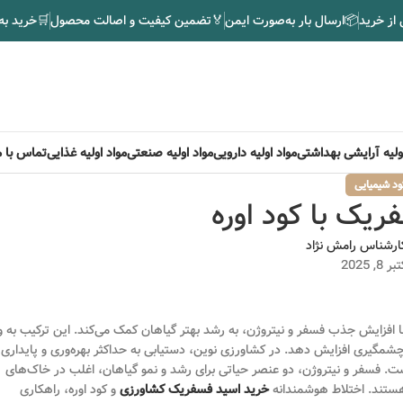
 از خرید
📦
ارسال بار به‌صورت ایمن
🏅
تضمین کیفیت و اصالت محصول
🛒
خرید به
اولیه آرایشی بهداشتی
مواد اولیه دارویی
مواد اولیه صنعتی
مواد اولیه غذایی
تماس با م
ود شیمیایی
ریک با کود اوره
ارشناس رامش نژاد
, 2025
 افزایش جذب فسفر و نیتروژن، به رشد بهتر گیاهان کمک می‌کند. این ترکیب به و
ور چشمگیری افزایش دهد. در کشاورزی نوین، دستیابی به حداکثر بهره‌وری و پایداری
. فسفر و نیتروژن، دو عنصر حیاتی برای رشد و نمو گیاهان، اغلب در خاک‌های
خرید اسید فسفریک کشاورزی
و کود اوره، راهکاری