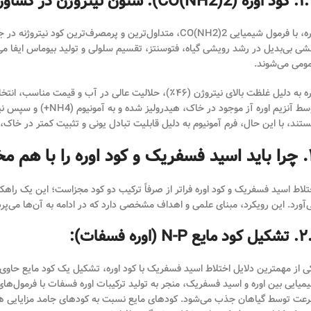
CO(NH): ستون نیتروژن در کشاورزی
اوره، با فرمول شیمیایی CO(NH2)2، متداول‌ترین و پرمصرف‌تر
شی بی‌بدیل در رشد رویشی گیاه، فتوسنتز، تقسیم سلولی و تولید بیوماس ایفا م
ومی می‌شوند.
اوره به دلیل غلظت بالای نیتروژن (۴۶٪)، حلالیت عالی در آ
تند، با این حال، فرم آمونیوم به دلیل قابلیت تبادل یونی و تثبیت کمتر در خاک،
 (مبانی علمی و اهداف)
تلاط اسید فسفریک و کود اوره فراتر از صرفاً ترکیب دو کود مجزاست؛ این یک راهکا
‌آورد. این رویکرد، مبنای علمی و اهداف مشخصی دارد که در ادامه به آن‌ها می‌پرد
 مایع N-P (اوره فسفات):
ی از مهمترین دلایل اختلاط اسید فسفریک با کود اوره، تشکیل یک کود مایع حاوی
عت توسط گیاهان جذب می‌شود. کودهای مایع نسبت به کودهای جامد مزایایی همچو