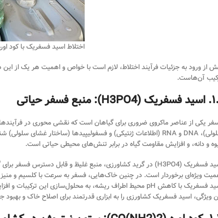
اختلاط اسید فسفریک با کود اوره
ش از ورود به جزئیات فرآیند اختلاط، لازم است با خواص و اهمیت هر یک از این د
کیب آن‌هاست.
H3PO4): منبع فسفر حیاتی
سلولی)، DNA و RNA (اطلاعات ژنتیکی) و فسفولیپیدها (ساختار غشا
وه و دانه، و افزایش مقاومت گیاه در برابر تنش‌های محیطی حیاتی است.
اسید فسفریک (H3PO4) در گرید کشاورزی، منبع غلیظ و قابل دسترس ف
میت ویژه‌ای برخوردار است. در چنین خاک‌هایی، فسفر به سرعت با کلسیم و منیزی
اسید فسفریک با کاهش pH محیط اطراف ریشه، به محلول‌سازی این 
ن ویژگی، اسید فسفریک کشاورزی را به ابزاری قدرتمند برای اصلاح خاک و بهبود 