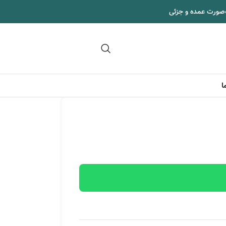
‌صورت عمده و جزئی
09102295002
ا