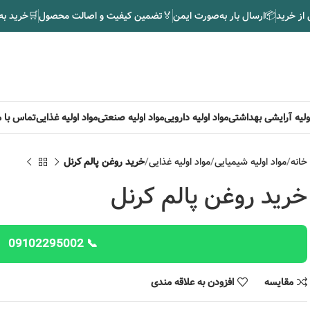
 از خرید
📦
ارسال بار به‌صورت ایمن
🏅
تضمین کیفیت و اصالت محصول
🛒
خرید به
اولیه آرایشی بهداشتی
مواد اولیه دارویی
مواد اولیه صنعتی
مواد اولیه غذایی
تماس با م
خانه
مواد اولیه شیمیایی
مواد اولیه غذایی
خرید روغن پالم کرنل
خرید روغن پالم کرنل
📞 09102295002
مقایسه
افزودن به علاقه مندی