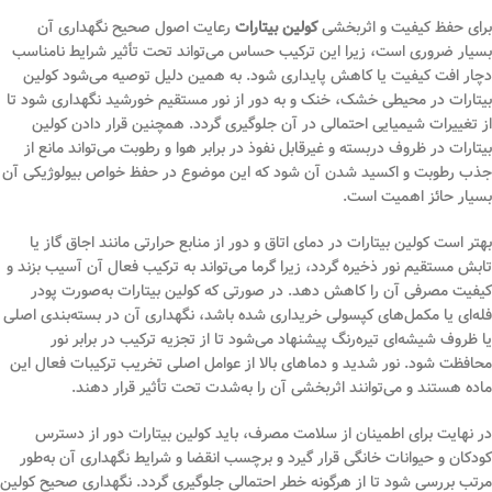
برای حفظ کیفیت و اثربخشی
کولین بیتارات
رعایت اصول صحیح نگهداری آن
بسیار ضروری است، زیرا این ترکیب حساس می‌تواند تحت تأثیر شرایط نامناسب
دچار افت کیفیت یا کاهش پایداری شود. به همین دلیل توصیه می‌شود کولین
بیتارات در محیطی خشک، خنک و به دور از نور مستقیم خورشید نگهداری شود تا
از تغییرات شیمیایی احتمالی در آن جلوگیری گردد. همچنین قرار دادن کولین
بیتارات در ظروف دربسته و غیرقابل نفوذ در برابر هوا و رطوبت می‌تواند مانع از
جذب رطوبت و اکسید شدن آن شود که این موضوع در حفظ خواص بیولوژیکی آن
بسیار حائز اهمیت است.
بهتر است کولین بیتارات در دمای اتاق و دور از منابع حرارتی مانند اجاق گاز یا
تابش مستقیم نور ذخیره گردد، زیرا گرما می‌تواند به ترکیب فعال آن آسیب بزند و
کیفیت مصرفی آن را کاهش دهد. در صورتی که کولین بیتارات به‌صورت پودر
فله‌ای یا مکمل‌های کپسولی خریداری شده باشد، نگهداری آن در بسته‌بندی اصلی
یا ظروف شیشه‌ای تیره‌رنگ پیشنهاد می‌شود تا از تجزیه ترکیب در برابر نور
محافظت شود. نور شدید و دماهای بالا از عوامل اصلی تخریب ترکیبات فعال این
ماده هستند و می‌توانند اثربخشی آن را به‌شدت تحت تأثیر قرار دهند.
در نهایت برای اطمینان از سلامت مصرف، باید کولین بیتارات دور از دسترس
کودکان و حیوانات خانگی قرار گیرد و برچسب انقضا و شرایط نگهداری آن به‌طور
مرتب بررسی شود تا از هرگونه خطر احتمالی جلوگیری گردد. نگهداری صحیح کولین