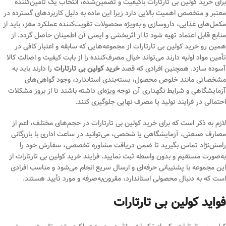
برای خرید کولین بی تارتارات باکیفیت و تضمین‌شده، انتخاب یک تأمین‌کننده
معتبر و متخصص اهمیت بالایی دارد زیرا این ماده به دلیل کاربردهای گسترده در
مکمل‌های غذایی، داروسازی و به‌ویژه محصولات تقویت‌کننده عملکرد مغز، باید از
منابع قابل اعتماد تهیه شود تا از اثربخشی و ایمنی آن اطمینان حاصل گردد. از
همین رو خرید کولین بی تارتارات از مجموعه‌هایی که سابقه و اعتبار کافی در
تأمین مواد اولیه دارند می‌تواند خیال مصرف‌کننده را از بابت کیفیت و اصالت کالا
آسوده سازد. همچنین افرادی که قصد
خرید کولین بی تارتارات
را دارند باید به
مشخصاتی مانند خلوص محصول، بسته‌بندی استاندارد، وجود گواهی‌های
آزمایشگاهی و شرایط نگهداری آن توجه ویژه‌ای داشته باشند تا از بروز مشکلات
احتمالی در فرایند تولید یا مصرف نهایی جلوگیری کنند.
لازم به ذکر است که برای خرید کولین بی تارتارات در حجم‌های مختلف، اعم از
مصارف صنعتی، آزمایشگاهی یا شخصی، می‌توانید در ساعت اداری با بازرگانی
رامش‌نژاد تماس بگیرید تا ضمن دریافت مشاوره تخصصی، سفارش خود را
به‌صورت مستقیم و بدون واسطه ثبت نمایید. فرایند خرید کولین بی تارتارات از
این مجموعه با پشتیبانی حرفه‌ای و ارسال سریع انجام می‌شود و مناسب افرادی
است که به دنبال محصولی استاندارد، مقرون‌به‌صرفه و مورد تأیید هستند.
فواید کولین بی تارتارات