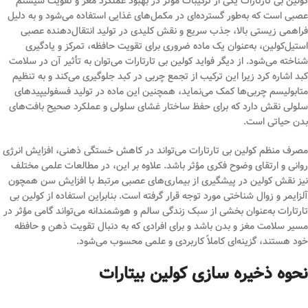
کولین بی تارتارات یکی از ترکیبات مؤثر در بهبود عملکرد مغز و تقویت سیستم
عصبی است که به‌طور گسترده‌ای در مکمل‌های غذایی استفاده می‌شود و به دلیل
فراهمی زیستی بالا، جذب سریع و نقش کلیدی در تولید انتقال‌دهنده عصبی
استیل‌کولین، به‌عنوان یک ماده ضروری برای تقویت حافظه، تمرکز و یادگیری
شناخته می‌شود. از دیگر فواید کولین بی تارتارات می‌توان به تأثیر آن در سلامت
کبد اشاره کرد زیرا این ترکیب از تجمع چربی در کبد جلوگیری می‌کند و به تنظیم
متابولیسم چربی‌ها کمک می‌نماید، همچنین این ماده در تولید فسفولیپیدهای
سلولی نقش دارد که برای حفظ ساختار غشای سلولی و عملکرد صحیح بافت‌های
بدن حیاتی است.
مصرف منظم کولین بی تارتارات می‌تواند در کاهش خستگی ذهنی، افزایش انرژی
روانی و ارتقای وضوح فکری مؤثر باشد. علاوه بر این، در مطالعات علمی مختلف
نیز نقش کولین در پیشگیری از بیماری‌های عصبی مرتبط با افزایش سن همچون
آلزایمر و زوال شناختی مورد توجه قرار گرفته است. بنابراین استفاده از کولین بی
تارتارات به‌عنوان بخشی از سبک زندگی سالم و هوشمندانه می‌تواند گامی مؤثر در
مسیر سلامت مغز و بدن باشد و برای افرادی که به دنبال تقویت ذهن و حافظه
خود هستند، گزینه‌ای کاملاً کاربردی و علمی محسوب می‌شود.
نحوه ذخیره سازی کولین بیتارات