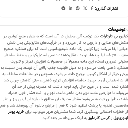
اشتراک گذاری:
توضیحات
کولین بی تارتارات
یک ترکیب آلی محلول در آب است که به‌عنوان منبع کولین در
مکمل‌های غذایی و دارویی به کار می‌رود و در فرآیندهای متابولیکی بدن نقش
حیاتی ایفا می‌کند زیرا کولین یک ماده شبه‌ویتامینی است که برای عملکرد صحیح
مغز، سنتز فسفولیپیدها، تولید انتقال‌دهنده عصبی استیل‌کولین و حفظ ساختار
سلولی ضروری است، این ماده معمولاً در محصولات افزایش تمرکز و تقویت
عملکرد ذهنی یافت می‌شود و به دلیل قابلیت جذب بالای آن توسط بدن نسبت به
برخی دیگر از اشکال کولین ترجیح داده می‌شود، همچنین در مطالعات مختلف به
اثرات احتمالی آن بر بهبود حافظه، افزایش انرژی ذهنی و حتی کاهش چربی کبد
اشاره شده است و در عین حال باید توجه داشت که مصرف بیش از حد آن
می‌تواند با عوارضی مانند بوی بدن ماهی‌مانند، تهوع یا افت فشار خون همراه
باشد، بنابراین توصیه می‌شود مقدار مصرف آن مطابق با نیازهای فردی و زیر نظر
متخصص تغذیه یا پزشک تنظیم شود تا هم از مزایای بالقوه آن بهره‌مند شد و هم
از خطرات احتمالی پیشگیری کرد. شما مشتریان عزیز میتوانید برای
خرید پودر
اینوزیتول
و
کراس کارملوز
به لینک مربوطه مراجعه کنید.