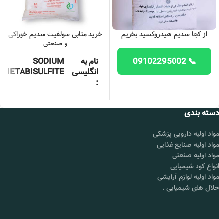
از کجا سدیم هیدروکسید بخریم
خرید متابی سولفیت سدیم خوراکی
و صنعتی
📞 09102295002
نام به
SODIUM
انگلیسی
METABISULFITE
:
ساخت
چین , آلمان
کشور :
دسته بندی
بسته
25کیلوگرمی
مواد اولیه دارویی پزشکی
بندی :
مواد اولیه صنایع غذایی
گرید :
غذایی، صنعتی
مواد اولیه صنعتی
انواع کود شیمیایی
شناسه
۷۶۸۱-۵۷-۴
محصول :
مواد اولیه لوازم آرایشی
حلال های شیمیایی
.
خلوص :
۹۹%
فرمول
Na۲-S۲O۵
شیمیایی :