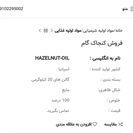
منو
9102295002
خانه
مواد اولیه شیمیایی
مواد اولیه غذایی
فروش کنجاک گام
نام به انگلیسی :
HAZELNUT-OIL
کشور تولید کننده :
اسپانیا
بسته بندی :
گالن های 20 کیلوگرمی
شکل ظاهری:
مایع
خلوص :
100 درصد
قیمت :
تماس بگیرید.
مقایسه
افزودن به علاقه مندی