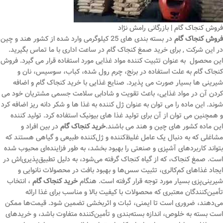
فروش کنجاک گام | بازرگانی رامش نژاد
فروش کنجاک گام
در بسته بندی های 25 کیلوگرمی وارد شده از کشور هند و چین
در این شرکت , برای خرید صمغ کنجاک گام در ساعت اداری با ما تماس بگیرید.
این محصول به عنوان تثبیت کننده مواد غذایی مورد استفاده قرار می گیرد. فروش
کنجاک گام به علت استفاده در برنج، چرم رول شده، کباب، سوسیس، نان و
شیرینی ها بسیار صورت می پذیرد. صنایع غذایی با خرید کنجاک گام و اضافه
کردن آن در مواد غذایی، باعث تقویت و شادابی سلامت جسمی مشتریان خود می
شوند. این ماده را می توان به عنوان ژل کننده به غذا ها و شکر دانه ریز اضافه کرد
و همچنین می توان از آن برای تولید غذا های بیونیک استفاده کرد. تولید کننده
این ماده کشور های چین و هند می باشند.
خرید کنجاک گام
در بین افراد و
مشاغلی که به دنبال یک عامل غلیظ‌کننده و ژل‌کننده طبیعی و گیاهی هستند که
بتواند کاربردهای آشپزی و صنعتی را بهبود بخشد، به طور فزاینده‌ای محبوب شده
است. صمغ کنجاک، که از گیاه کنجاک گرفته می‌شود، به دلیل تطبیق‌پذیری‌اش در
ایجاد غذاهای کم‌کالری، تثبیت سس‌ها و بهبود بافت در محصولات نانوایی و
شیرینی‌پزی بسیار مورد توجه قرار گرفته است. هنگام
خرید کنجاک گام
، انتخاب
تأمین‌کنندگان معتبری که محصولات با کیفیت بالا و مناسب برای غذا ارائه
می‌دهند، ضروری است تا ایمنی، ثبات و اثربخشی تضمین شود. قیمت‌ها ممکن
است بسته به خلوص، اندازه بسته‌بندی و تأمین‌کننده متفاوت باشد، و خریدهای