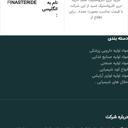
خرید تری کلرواستیک اسید خرید
نام به
FINASTERIDE
تری کلرواستیک اسید از این شرکت
انگلیسی
با قیمت مناسب بصورت عمده , برای
:
اطلاع از
خلوص :
99درصد
بسته بندی
25 کیلوگرمی
دسته بندی
:
برند :
چین
مواد اولیه دارویی پزشکی
مواد اولیه صنایع غذایی
قیمت :
تماس بگیرید.
مواد اولیه صنعتی
محل
شورآباد تهران
انواع کود شیمیایی
تحویل :
مواد اولیه لوازم آرایشی
حلال های شیمیایی
.
📞 09102295002
درباره شرکت