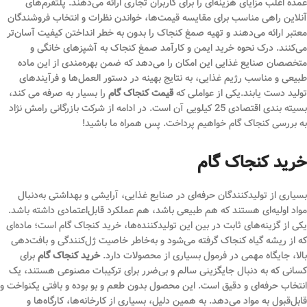
عمده اغلب مزایای هزینه‌ای را برای کاربران تجاری ارائه می‌دهند. پلتفرم‌های
آنلاین راهی مناسب برای مقایسه قیمت‌ها، خواندن نظرات و انتخاب فروشندگان
معتبر ارائه می‌دهند و تهیه صمغ کنجاک را بدون به خطر انداختن کیفیت آسان‌تر
می‌کنند. درک نحوه خرید ایمن و کارآمد صمغ کنجاک به آشپزهای خانگی و
متخصصان صنایع غذایی این امکان را می‌دهد که ضمن بهره‌مندی از این ماده
طبیعی و مناسب رژیم غذایی، به نتایج بهینه در دستور العمل‌ها و فرآیندهای
تولید دست یابند.یکی از عواملی که
قیمت کنجاک گام
را بسیار به صرفه می کند،
بسیته بندی اقتصادی 25 کیلویی آن است. در ادامه از شرکت بازرگانی رامش نژاد
به بررسی کنجاک گام خواهیم پرداخت. پس همراه ما باشید!
خرید کنجاک گام
بسیاری از تولیدکنندگان حرفه‌ای در صنایع غذایی، آرایشی و بهداشتی به‌دنبال
مواد اولیه‌ای هستند که هم طبیعی باشد، هم عملکرد قابل‌اعتمادی داشته باشد.
یکی از گزینه‌های ثابت در بین این تولیدکننده‌ها، خرید کنجاک گام است؛ ماده‌ای
که از ریشه گیاه کنجاک گرفته می‌شود و به‌خاطر خاصیت ژل‌کنندگی و بافت‌دهی
بالا، جایگاه مهمی در فرمول بسیاری از محصولات دارد.
خرید کنجاک گام
برای
کسانی که به دنبال جایگزینی سالم و بی‌ضرر برای ترکیبات مصنوعی هستند، یک
انتخاب حرفه‌ای و دقیق است. این محصول بدون طعم و بو بوده و بافتی یکنواخت و
قابل‌قبول به مواد می‌دهد. به همین دلیل، بسیاری از کارخانه‌ها، کارگاه‌ها و