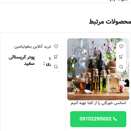
محصولات مرتبط
خرید آنلاین بنفوتیامین
شکل
پودر کریستالی
ظاهری :
سفید
گرید :
دارویی
خلوص :
99 درصد
کشورتولید
چین
اسانس خوراکی را از کجا تهیه کنیم
کننده :
قیمت :
تماس بگیرید.
📞 09102295002