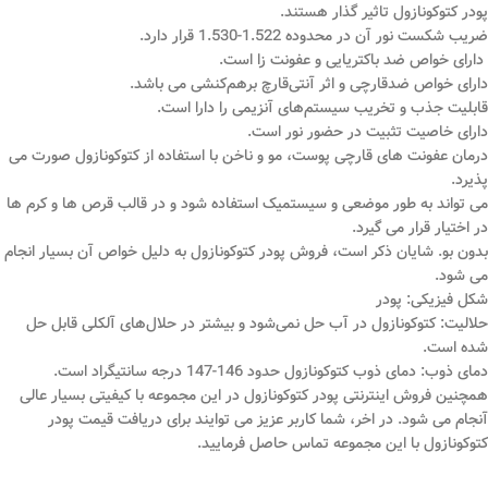
پودر کتوکونازول تاثیر گذار هستند.
ضریب شکست نور آن در محدوده 1.522-1.530 قرار دارد.
دارای خواص ضد باکتریایی و عفونت ‌زا است.
دارای خواص ضدقارچی و اثر آنتی‌قارچ برهم‌کنشی می ‌باشد.
قابلیت جذب و تخریب سیستم‌های آنزیمی را دارا است.
دارای خاصیت تثبیت در حضور نور است.
درمان عفونت ‌های قارچی پوست، مو و ناخن با استفاده از کتوکونازول صورت می
‌پذیرد.
می ‌تواند به طور موضعی و سیستمیک استفاده شود و در قالب قرص ‌ها و کرم‌ ها
در اختیار قرار می‌ گیرد.
بدون بو. شایان ذکر است، فروش پودر کتوکونازول به دلیل خواص آن بسیار انجام
می شود.
شکل فیزیکی: پودر
حلالیت: کتوکونازول در آب حل نمی‌شود و بیشتر در حلال‌های آلکلی قابل حل
شده است.
دمای ذوب: دمای ذوب کتوکونازول حدود 146-147 درجه سانتیگراد است.
همچنین فروش اینترنتی پودر کتوکونازول در این مجموعه با کیفیتی بسیار عالی
آنجام می شود. در اخر، شما کاربر عزیز می توایند برای دریافت قیمت پودر
کتوکونازول با این مجموعه تماس حاصل فرمایید.