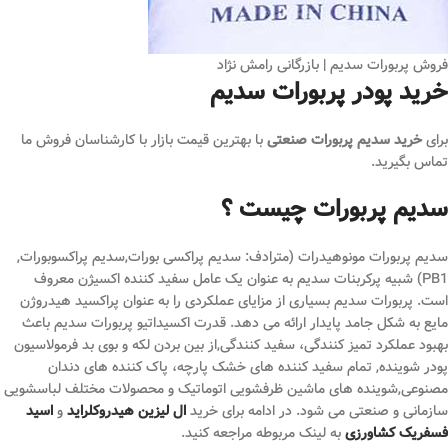
فروش پربورات سدیم | بازرگانی رامش نژاد
خرید پودر پربورات سدیم
برای
خرید سدیم پربورات صنعتی
با بهترین قیمت بازار با کارشناسان فروش ما
تماس بگیرید.
سدیم پربورات چیست ؟
سدیم پربورات مونوهیدرات (مترادف: سدیم پراکسی بورات,سدیم پراکسوبورات,
PB1) شبیه پرکربنات سدیم به عنوان یک عامل سفید کننده اکسیژن معروف
است. پربورات سدیم بسیاری از مزایای عملکردی را به عنوان پراکسید هیدروژن
مایع به شکل جامد پایدار ارائه می دهد. قدرت اکسیداتیو پربورات سدیم باعث
بهبود عملکرد تمیز کنندگی، سفید کنندگی,از بین بردن لکه و بوی بد فرمولاسیون
پودر شوینده, تمام سفید کننده های خشک پارچه، پاک کننده های دندان
مصنوعی,شوینده های ماشین ظرفشویی اتوماتیک و محصولات مختلف لباسشویی
سازمانی و صنعتی می شود. در ادامه برای خرید
ال لیزین هیدروکلراید
و
اسید
فسفریک کشاورزی
به لینک مربوطه مراجعه کنید.