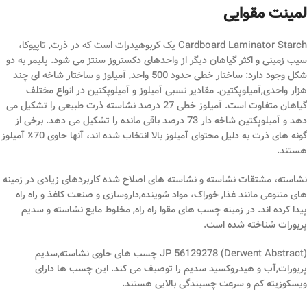
لمینت مقوایی
Cardboard Laminator Starch یک کربوهیدرات است که در ذرت, تاپیوکا،
سیب زمینی و اکثر گیاهان دیگر از واحدهای دکستروز سنتز می شود. پلیمر به دو
شکل وجود دارد: ساختار خطی حدود 500 واحد, آمیلوز و ساختار شاخه ای چند
هزار واحدی,آمیلوپکتین. مقادیر نسبی آمیلوز و آمیلوپکتین در انواع مختلف
گیاهان متفاوت است. آمیلوز خطی 27 درصد نشاسته ذرت طبیعی را تشکیل می
دهد و آمیلوپکتین شاخه دار 73 درصد باقی مانده را تشکیل می دهد. برخی از
گونه های ذرت به دلیل محتوای آمیلوز بالا انتخاب شده اند، آنها حاوی 70٪ آمیلوز
هستند.
نشاسته، مشتقات نشاسته و نشاسته های اصلاح شده کاربردهای زیادی در زمینه
های متنوعی مانند غذا, خوراک، مواد شوینده,داروسازی و صنعت کاغذ و راه راه
پیدا کرده اند. در زمینه چسب های مقوا راه راه, مخلوط مایع نشاسته و سدیم
پربورات شناخته شده است.
JP 56129278 (Derwent Abstract) چسب های حاوی نشاسته,سدیم
پربورات,آب و هیدروکسید سدیم را توصیف می کند. این چسب ها دارای
ویسکوزیته کم و سرعت چسبندگی بالایی هستند.