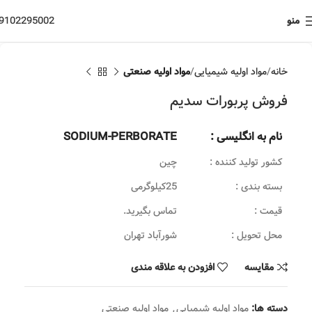
منو
9102295002
خانه
مواد اولیه شیمیایی
مواد اولیه صنعتی
فروش پربورات سدیم
نام به انگلیسی :
SODIUM-PERBORATE
کشور تولید کننده :
چین
بسته بندی :
25کیلوگرمی
قیمت :
تماس بگیرید.
محل تحویل :
شورآباد تهران
مقایسه
افزودن به علاقه مندی
دسته ها:
مواد اولیه شیمیایی
,
مواد اولیه صنعتی