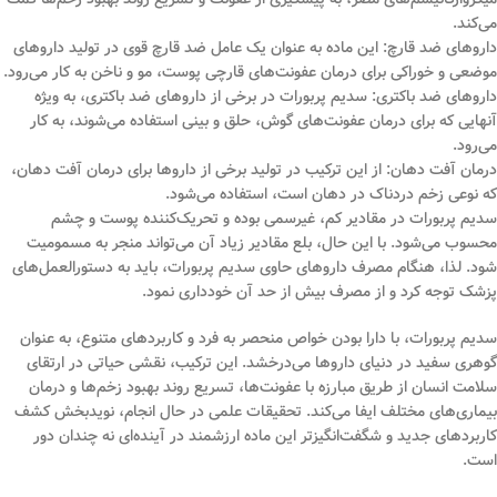
می‌کند.
داروهای ضد قارچ: این ماده به عنوان یک عامل ضد قارچ قوی در تولید داروهای
موضعی و خوراکی برای درمان عفونت‌های قارچی پوست، مو و ناخن به کار می‌رود.
داروهای ضد باکتری: سدیم پربورات در برخی از داروهای ضد باکتری، به ویژه
آنهایی که برای درمان عفونت‌های گوش، حلق و بینی استفاده می‌شوند، به کار
می‌رود.
درمان آفت دهان: از این ترکیب در تولید برخی از داروها برای درمان آفت دهان،
که نوعی زخم دردناک در دهان است، استفاده می‌شود.
سدیم پربورات در مقادیر کم، غیرسمی بوده و تحریک‌کننده پوست و چشم
محسوب می‌شود. با این حال، بلع مقادیر زیاد آن می‌تواند منجر به مسمومیت
شود. لذا، هنگام مصرف داروهای حاوی سدیم پربورات، باید به دستورالعمل‌های
پزشک توجه کرد و از مصرف بیش از حد آن خودداری نمود.
سدیم پربورات، با دارا بودن خواص منحصر به فرد و کاربردهای متنوع، به عنوان
گوهری سفید در دنیای داروها می‌درخشد. این ترکیب، نقشی حیاتی در ارتقای
سلامت انسان از طریق مبارزه با عفونت‌ها، تسریع روند بهبود زخم‌ها و درمان
بیماری‌های مختلف ایفا می‌کند. تحقیقات علمی در حال انجام، نویدبخش کشف
کاربردهای جدید و شگفت‌انگیزتر این ماده ارزشمند در آینده‌ای نه چندان دور
است.