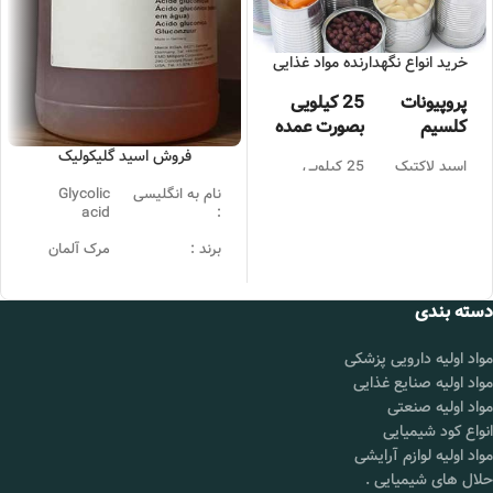
خرید انواع نگهدارنده مواد غذایی
پروپیونات
25 کیلویی
کلسیم
بصورت عمده
فروش اسید گلیکولیک
اسید لاکتیک
25 کیلویی
بصورت عمده
نام به انگلیسی
Glycolic
acid
:
اسید بنزوئیک
25 کیلویی
بصورت عمده
برند :
مرک آلمان
سوربات
25 کیلویی
بسته بندی :
پک 25
پتاسیم
بصورت عمده
کیلویی
دسته بندی
دی اکسید
25 کیلویی
محل تحویل
شورآباد تهران
گوگرد و
بصورت عمده
مواد اولیه دارویی پزشکی
سولفیت​
قیمت :
تماس بگیرید.
مواد اولیه صنایع غذایی
دی اکسید
25 کیلویی
مواد اولیه صنعتی
کربن​
بصورت عمده
انواع کود شیمیایی
📞 09102295002
مواد اولیه لوازم آرایشی
قیمت :
تماس بگیرید.
حلال های شیمیایی
.