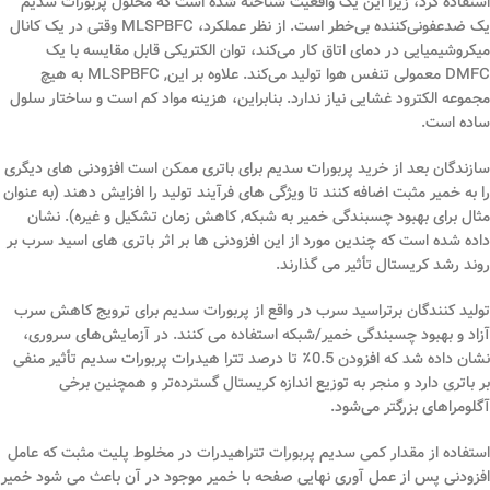
استفاده کرد، زیرا این یک واقعیت شناخته شده است که محلول پربورات سدیم
یک ضدعفونی‌کننده بی‌خطر است. از نظر عملکرد، MLSPBFC وقتی در یک کانال
میکروشیمیایی در دمای اتاق کار می‌کند، توان الکتریکی قابل مقایسه با یک
DMFC معمولی تنفس هوا تولید می‌کند. علاوه بر این, MLSPBFC به هیچ
مجموعه الکترود غشایی نیاز ندارد. بنابراین، هزینه مواد کم است و ساختار سلول
ساده است.
سازندگان بعد از خرید پربورات سدیم برای باتری ممکن است افزودنی های دیگری
را به خمیر مثبت اضافه کنند تا ویژگی های فرآیند تولید را افزایش دهند (به عنوان
مثال برای بهبود چسبندگی خمیر به شبکه, کاهش زمان تشکیل و غیره). نشان
داده شده است که چندین مورد از این افزودنی ها بر اثر باتری های اسید سرب بر
روند رشد کریستال تأثیر می گذارند.
تولید کنندگان برتراسید سرب در واقع از پربورات سدیم برای ترویج کاهش سرب
آزاد و بهبود چسبندگی خمیر/شبکه استفاده می کنند. در آزمایش‌های سروری،
نشان داده شد که افزودن 0.5٪ تا درصد تترا هیدرات پربورات سدیم تأثیر منفی
بر باتری دارد و منجر به توزیع اندازه کریستال گسترده‌تر و همچنین برخی
آگلومراهای بزرگتر می‌شود.
استفاده از مقدار کمی سدیم پربورات تتراهیدرات در مخلوط پلیت مثبت که عامل
افزودنی پس از عمل آوری نهایی صفحه با خمیر موجود در آن باعث می شود خمیر