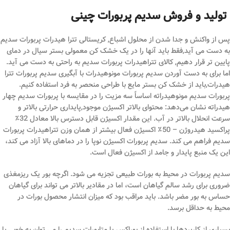
تولید و فروش سدیم پربورات چینی
پس از واکنش و جدا شدن از محلول اشباع, کریستالی تترا هیدرات پربورات سدیم
به دست می آید,فقط باید آنها را در یک خشک کن معمولی بستر سیال در دمای
پایین تر قرار دهیم, کالای تتراهیدرات پربورات سدیم به راحتی به دست می آید.
اما برای به دست آوردن سدیم پربورات مونوهیدرات با آبگیری سدیم پربورات تترا
هیدرات,باید از خشک کن بستر مایع با طراحی منحصر به فرد استفاده کنیم.
پربورات سدیم مونوهیدراته اساساً سه مزیت را در مقایسه با پربورات سدیم چهار
هیدراته نشان می‌دهد: محتوای بالاتر اکسیژن موجود,پایداری حرارتی بالاتر و
سرعت انحلال بالاتر در آب. این مقدار اکسیژن قابل دسترس بالا معادل 32٪
پراکسید هیدروژن – 50٪ اکسیژن فعال بیشتر از همان وزن تتراهیدرات پربورات
سدیم فراهم می کند. سدیم پربورات اکسیژن نوپا را در دماهای بالا آزاد می کند،
این یک منبع پایدار و جامد از اکسیژن فعال است.
سدیم پربورات در محیط به بورات طبیعی تجزیه می شود. اگرچه بور یک ریزمغذی
ضروری برای رشد سالم گیاهان است، اما در مقادیر بالاتر می تواند برای گیاهان
حساس به بور مضر باشد. باید مراقب بود که میزان انتشار محصول بورات در
محیط به حداقل برسد.
بسیاری از کاربردها با استفاده از بوراکس یا متابورات سدیم را می توان به خوبی با