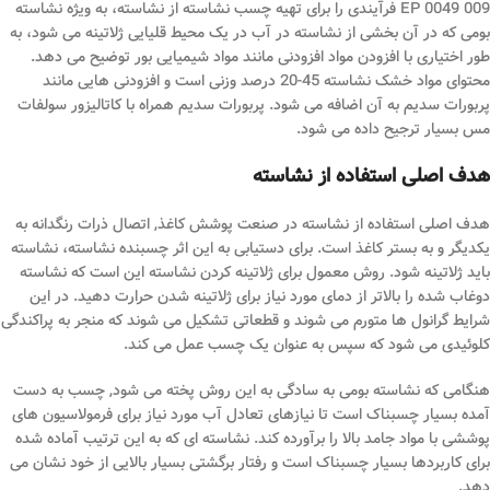
EP 0049 009 فرآیندی را برای تهیه چسب نشاسته از نشاسته، به ویژه نشاسته
بومی که در آن بخشی از نشاسته در آب در یک محیط قلیایی ژلاتینه می شود، به
طور اختیاری با افزودن مواد افزودنی مانند مواد شیمیایی بور توضیح می دهد.
محتوای مواد خشک نشاسته 45-20 درصد وزنی است و افزودنی هایی مانند
پربورات سدیم به آن اضافه می شود. پربورات سدیم همراه با کاتالیزور سولفات
مس بسیار ترجیح داده می شود.
هدف اصلی استفاده از نشاسته
هدف اصلی استفاده از نشاسته در صنعت پوشش کاغذ, اتصال ذرات رنگدانه به
یکدیگر و به بستر کاغذ است. برای دستیابی به این اثر چسبنده نشاسته، نشاسته
باید ژلاتینه شود. روش معمول برای ژلاتینه کردن نشاسته این است که نشاسته
دوغاب شده را بالاتر از دمای مورد نیاز برای ژلاتینه شدن حرارت دهید. در این
شرایط گرانول ها متورم می شوند و قطعاتی تشکیل می شوند که منجر به پراکندگی
کلوئیدی می شود که سپس به عنوان یک چسب عمل می کند.
هنگامی که نشاسته بومی به سادگی به این روش پخته می شود, چسب به دست
آمده بسیار چسبناک است تا نیازهای تعادل آب مورد نیاز برای فرمولاسیون های
پوششی با مواد جامد بالا را برآورده کند. نشاسته ای که به این ترتیب آماده شده
برای کاربردها بسیار چسبناک است و رفتار برگشتی بسیار بالایی از خود نشان می
دهد.