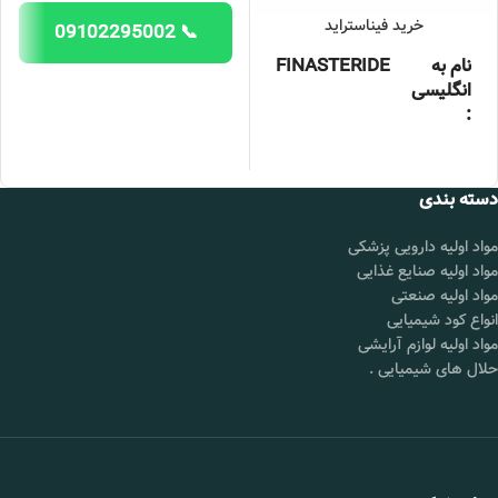
خرید فیناستراید
📞 09102295002
نام به
FINASTERIDE
انگلیسی
:
خلوص :
99درصد
بسته بندی
25 کیلوگرمی
دسته بندی
:
مواد اولیه دارویی پزشکی
برند :
چین
مواد اولیه صنایع غذایی
قیمت :
تماس بگیرید.
مواد اولیه صنعتی
انواع کود شیمیایی
محل
شورآباد تهران
تحویل :
مواد اولیه لوازم آرایشی
حلال های شیمیایی
.
📞 09102295002