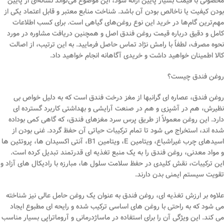
محصولی با قیمت بسیار پایین ارائه شود، این موضوع می‌تواند نشانه‌ای از پایین
بودن کیفیت یا ناخالص بودن آن باشد. شناخت منابع معتبر و قابل اعتماد یکی از
مهم‌ترین گام‌ها در خرید این نوع روغن‌های گیاهی است. برای کسب اطلاعات
کامل و دقیق درباره قیمت روغن فندق اصل و همچنین دریافت مشاوره در مورد
نحوه مصرف، لطفاً با رامش نژاد تماس حاصل فرمایید. به این ترتیب، از اصالت
کالا اطمینان خواهید داشت و خریدی آگاهانه انجام خواهید داد.
روغن فندق چیست؟
روغن فندق، عصاره ای گرانبها از مغز درخت فندق است که به دلیل خواص بی
نظیرش، هم در آشپزی و هم در صنعت آرایشی و بهداشتی کاربرد گسترده ای
دارد. این روغن معمولاً از طریق پرس سرد مغزهای فندق، که گاهی کمی بوداده
شده اند، استخراج می شود تا تمام ترکیبات حیاتی آن حفظ گردد. غنی بودن از
اسیدهای چرب غیراشباع، ویتامین E، ویتامین B1، آنتی اکسیدان ها، پروتئین ها
و مواد معدنی، روغن فندق را به یک منبع تغذیه ای قدرتمند تبدیل کرده است.
این ترکیبات، نقش کلیدی در حفظ سلامت سلول ها، مبارزه با رادیکال های آزاد و
تقویت سیستم ایمنی بدن دارند.
علاوه بر ارزش تغذیه ای، روغن فندق به عنوان یک روغن حامل عالی نیز شناخته
می شود که به راحتی با روغن های اساسی ترکیب شده و رایحه ای مطبوع ایجاد
می کند. این ویژگی آن را برای استفاده در ماساژدرمانی و آروماتراپی بسیار مناسب