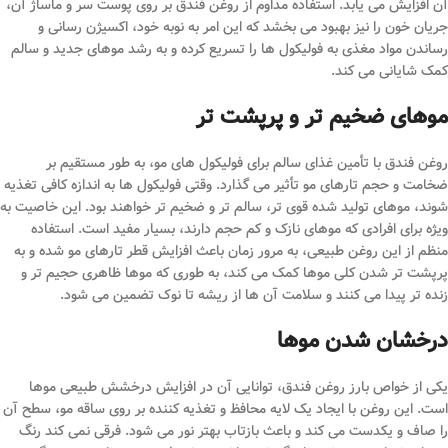
آن افزایش می یابد. استفاده مداوم از روغن فندق بر روی پوست سر و ماساژ آن،
جریان خون را نیز بهبود می بخشد که این امر به نوبه خود، اکسیژن رسانی و
رساندن مواد مغذی به فولیکول ها را تسریع کرده و به رشد موهای جدید و سالم
کمک شایانی می کند.
موهای ضخیم تر و پرپشت تر
روغن فندق با تأمین غذای سالم برای فولیکول های مو، به طور مستقیم بر
ضخامت و حجم تارهای مو تأثیر می گذارد. وقتی فولیکول ها به اندازه کافی تغذیه
شوند، موهای تولید شده قوی تر، سالم تر و ضخیم تر خواهند بود. این خاصیت به
ویژه برای افرادی که موهای نازک و کم حجم دارند، بسیار مفید است. استفاده
منظم از این روغن طبیعی، به مرور زمان باعث افزایش قطر تارهای مو شده و به
پرپشت تر شدن کلی موها کمک می کند، به طوری که موها ظاهری حجیم تر و
زنده تر پیدا می کنند و سلامت آن ها از ریشه تا نوک تضمین می شود.
درخشان شدن موها
یکی از خواص بارز روغن فندق، توانایی آن در افزایش درخشش طبیعی موها
است. این روغن با ایجاد یک لایه محافظ و تغذیه کننده بر روی ساقه مو، سطح آن
را صاف و یکدست می کند و باعث بازتاب بهتر نور می شود. فرقی نمی کند رنگ