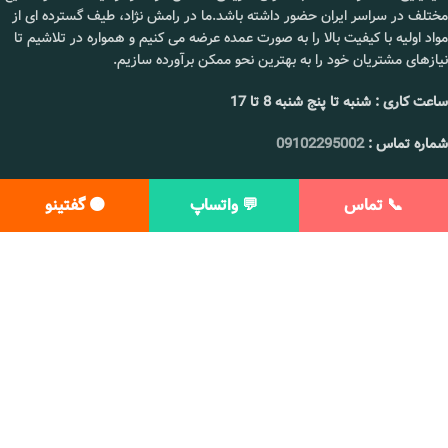
مختلف در سراسر ایران حضور داشته باشد.ما در رامش نژاد، طیف گسترده ای از
مواد اولیه با کیفیت بالا را به صورت عمده عرضه می کنیم و همواره در تلاشیم تا
نیازهای مشتریان خود را به بهترین نحو ممکن برآورده سازیم.
ساعت کاری : شنبه تا پنج شنبه 8 تا 17
شماره تماس :
09102295002
قیمت روغن فندق
📞 تماس
💬 واتساپ
🟠 گفتینو
استفاده از مطالب این سایت شرعا و عرفا حرام و پیگرد قانونی دارد.