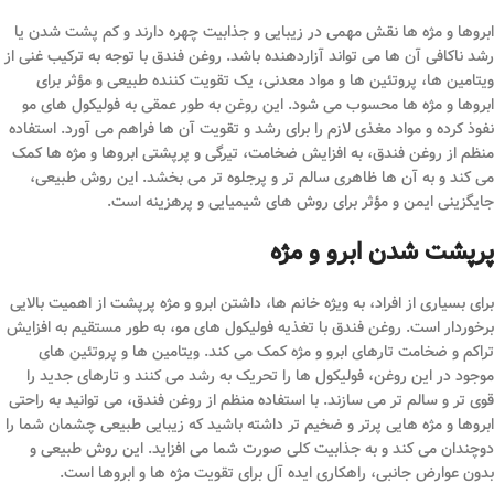
ابروها و مژه ها نقش مهمی در زیبایی و جذابیت چهره دارند و کم پشت شدن یا
رشد ناکافی آن ها می تواند آزاردهنده باشد. روغن فندق با توجه به ترکیب غنی از
ویتامین ها، پروتئین ها و مواد معدنی، یک تقویت کننده طبیعی و مؤثر برای
ابروها و مژه ها محسوب می شود. این روغن به طور عمقی به فولیکول های مو
نفوذ کرده و مواد مغذی لازم را برای رشد و تقویت آن ها فراهم می آورد. استفاده
منظم از روغن فندق، به افزایش ضخامت، تیرگی و پرپشتی ابروها و مژه ها کمک
می کند و به آن ها ظاهری سالم تر و پرجلوه تر می بخشد. این روش طبیعی،
جایگزینی ایمن و مؤثر برای روش های شیمیایی و پرهزینه است.
پرپشت شدن ابرو و مژه
برای بسیاری از افراد، به ویژه خانم ها، داشتن ابرو و مژه پرپشت از اهمیت بالایی
برخوردار است. روغن فندق با تغذیه فولیکول های مو، به طور مستقیم به افزایش
تراکم و ضخامت تارهای ابرو و مژه کمک می کند. ویتامین ها و پروتئین های
موجود در این روغن، فولیکول ها را تحریک به رشد می کنند و تارهای جدید را
قوی تر و سالم تر می سازند. با استفاده منظم از روغن فندق، می توانید به راحتی
ابروها و مژه هایی پرتر و ضخیم تر داشته باشید که زیبایی طبیعی چشمان شما را
دوچندان می کند و به جذابیت کلی صورت شما می افزاید. این روش طبیعی و
بدون عوارض جانبی، راهکاری ایده آل برای تقویت مژه ها و ابروها است.