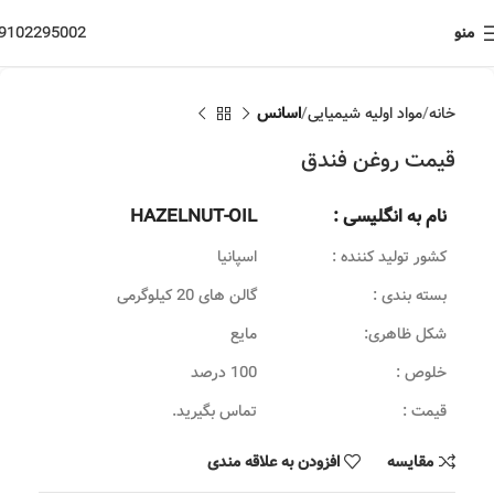
منو
9102295002
خانه
مواد اولیه شیمیایی
اسانس
قیمت روغن فندق
نام به انگلیسی :
HAZELNUT-OIL
کشور تولید کننده :
اسپانیا
بسته بندی :
گالن های 20 کیلوگرمی
شکل ظاهری:
مایع
خلوص :
100 درصد
قیمت :
تماس بگیرید.
مقایسه
افزودن به علاقه مندی