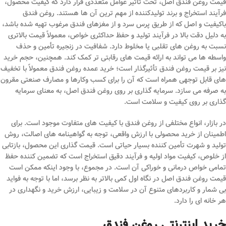
قیمت روغن فندق اصل، تحت تأثیر عوامل متعددی قرار دارد که کیفیت محصول،
فرآیند استخراج و برند تولیدکننده از مهم ترین آن ها هستند. روغن فندق
باکیفیت و اصل که از طریق پرس سرد و از مغزهای فندق مرغوب تهیه شده باشد،
به دلیل دقت بالا در فرآیند تولید و حفظ حداکثری خواص، معمولاً قیمت بالاتری
نسبت به روغن های تقلبی یا مخلوط دارد. شفافیت در زنجیره تأمین و حذف
واسطه ها می تواند به ارائه قیمت های رقابتی تر کمک کند. همچنین، حجم خرید
نیز بر قیمت روغن فندق تأثیرگذار است؛ خرید عمده روغن فندق معمولاً با تخفیف
های قابل توجهی همراه است که آن را برای کسب وکارها و مصارف صنعتی مقرون
به صرفه می سازد. سرمایه گذاری بر روی روغن فندق اصل، به معنای سرمایه
گذاری بر روی کیفیت و سلامت است.
در بازار، انواع مختلفی از روغن فندق با کیفیت های متفاوت موجود است. برای
اطمینان از خرید محصولی با ارزش واقعی، توجه به گواهینامه های اصالت، روش
تولید و شهرت تأمین کننده بسیار حیاتی است. قیمت گذاری این محصول، بازتابی
از خلوص، کیفیت مواد اولیه و فرآیند دقیق استخراج است که تضمین کننده حفظ
تمامی خواص درمانی و خوراکی آن است. در مجموع، با وجود اینکه ممکن است
قیمت روغن فندق اصل در نگاه اول کمی بالاتر به نظر برسد، اما با توجه به فواید
بی شمار و کاربردهای متنوع آن در سلامت و زیبایی، ارزش خرید و نگهداری در
هر خانه ای را دارد.
خرید اینترنتی روغن فندق