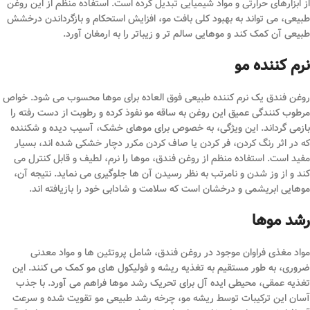
از ابزارهای حرارتی و مواد شیمیایی تبدیل کرده است. استفاده منظم از این روغن
طبیعی، می تواند به بهبود کلی بافت مو، افزایش استحکام و بازگرداندن درخشش
طبیعی آن کمک کند و موهایی سالم تر و زیباتر را به ارمغان آورد.
نرم کننده مو
روغن فندق یک نرم کننده طبیعی فوق العاده برای موها محسوب می شود. خواص
مرطوب کنندگی عمیق این روغن به ساقه مو نفوذ کرده و رطوبت از دست رفته را
بازمی گرداند. این ویژگی، به خصوص برای موهای خشک، آسیب دیده و شکننده
که در اثر رنگ کردن، فر کردن یا صاف کردن مکرر دچار خشکی شده اند، بسیار
مفید است. استفاده منظم از روغن فندق، موها را نرم، لطیف و قابل کنترل می
کند و از وز شدن و نامرتب به نظر رسیدن آن ها جلوگیری می نماید. نتیجه آن،
موهایی ابریشمی و درخشان است که سلامت و شادابی خود را بازیافته اند.
رشد موها
مواد مغذی فراوان موجود در روغن فندق، شامل پروتئین ها و مواد معدنی
ضروری، به طور مستقیم به تغذیه ریشه و فولیکول های مو کمک می کنند. این
تغذیه عمقی، محیطی ایده آل برای تحریک رشد موها فراهم می آورد. با جذب
آسان این ترکیبات توسط ریشه مو، چرخه رشد طبیعی مو تقویت شده و سرعت