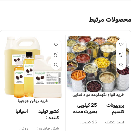
محصولات مرتبط
خرید انواع نگهدارنده مواد غذایی
خرید روغن جوجوبا
پروپیونات
25 کیلویی
کشور تولید
اسپانیا
کلسیم
بصورت عمده
کننده :
اسید لاکتیک
25 کیلویی
بصورت عمده
شکل ظاهری :
روغن