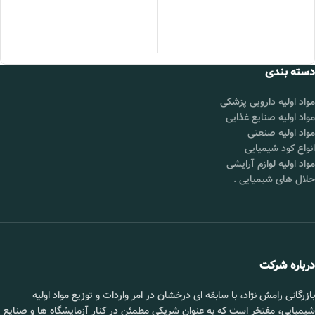
اسید بنزوئیک
25 کیلویی
گرید :
آرایشی,
بصورت عمده
بهداشتی,
دارویی
سوربات
25 کیلویی
پتاسیم
بصورت عمده
بسته بندی :
گالن 25
دسته بندی
کیلویی
دی اکسید
25 کیلویی
گوگرد و
بصورت عمده
قیمت :
تماس
مواد اولیه دارویی پزشکی
سولفیت​
بگیرید.
مواد اولیه صنایع غذایی
دی اکسید
25 کیلویی
مواد اولیه صنعتی
کربن​
بصورت عمده
انواع کود شیمیایی
📞 09102295002
مواد اولیه لوازم آرایشی
قیمت :
تماس بگیرید.
حلال های شیمیایی
.
📞 09102295002
درباره شرکت
بازرگانی رامش نژاد، با سابقه ای درخشان در امر واردات و توزیع مواد اولیه
شیمیایی، مفتخر است که به عنوان شریکی مطمئن در کنار آزمایشگاه ها و صنایع