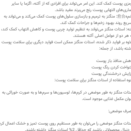
مزی پوست کمک کند. این امر می‌تواند برای افرادی که از آکنه، اگزما یا سایر
ماری‌های التهابی پوست رنج می‌برند مفید باشد.
زخم‌ه愈合: منگنز به ترمیم و بازسازی سلول‌های پوست کمک می‌کند و می‌تواند به
ریع روند بهبود زخم‌ها و جراحات کمک کند.
نه: استات منگنز می‌تواند به تنظیم تولید چربی پوست و کاهش التهاب کمک کند،
 هر دو از عوامل اصلی آکنه هستند.
اوه بر فواید ذکر شده، استات منگنز ممکن است فواید دیگری برای سلامت پوست
شته باشد، از جمله:
هش منافذ باز پوست
نواخت کردن رنگ پوست
زایش درخشندگی پوست
وه استفاده از استات منگنز برای سلامت پوست:
تات منگنز به طور موضعی در کرم‌ها، لوسیون‌ها و سرم‌ها و به صورت خوراکی به
وان مکمل غذایی موجود است.
رف موضعی:
تات منگنز موضعی را می‌توان به طور مستقیم روی پوست تمیز و خشک اعمال کرد
دنبال محصولاتی باشید که حداقل 2% استات منگنز داشته باشند.