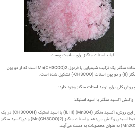
فواید استات منگنز برای سلامت پوست
استات منگنز یک ترکیب شیمیایی با فرمول Mn(CH3COO)2 است که از دو یون
دو یون استات (CH3COO-) تشکیل شده است.
 روش کلی برای تولید استات منگنز وجود دارد:
در این روش، اکسید منگنز (II, III) (Mn3O4) با اسید استیک (CH3COOH) در یک
محیط اسیدی واکنش می‌دهد و استات منگنز (Mn(CH3COO)2) و دی‌اکسید منگنز