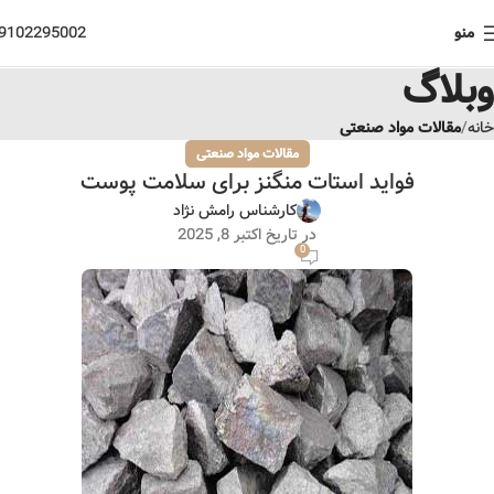
منو
9102295002
وبلاگ
خانه
مقالات مواد صنعتی
مقالات مواد صنعتی
فواید استات منگنز برای سلامت پوست
کارشناس رامش نژاد
در تاریخ اکتبر 8, 2025
0