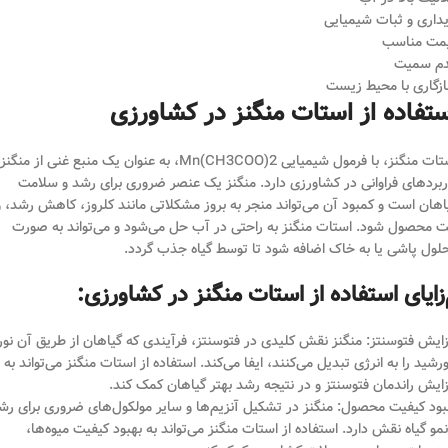
یداری و ثبات شیمیایی
مت مناسب
م سمیت
زگاری با محیط زیست
ستفاده از استات منگنز در کشاورزی
استات منگنز، با فرمول شیمیایی Mn(CH3COO)2، به عنوان یک منبع غنی از منگنز
ربردهای فراوانی در کشاورزی دارد. منگنز یک عنصر ضروری برای رشد و سلامت
اهان است و کمبود آن می‌تواند منجر به بروز مشکلاتی مانند کلروز، کاهش رشد، و
ت محصول شود. استات منگنز به راحتی در آب حل می‌شود و می‌تواند به صورت
لول پاشی یا به خاک اضافه شود تا توسط گیاه جذب گردد.
زایای استفاده از استات منگنز در کشاورزی:
زایش فتوسنتز: منگنز نقش کلیدی در فتوسنتز، فرآیندی که گیاهان از طریق آن نور
رشید را به انرژی تبدیل می‌کنند، ایفا می‌کند. استفاده از استات منگنز می‌تواند به
زایش راندمان فتوسنتز و در نتیجه رشد بهتر گیاهان کمک کند.
بود کیفیت محصول: منگنز در تشکیل آنزیم‌ها و سایر مولکول‌های ضروری برای رش
نمو گیاه نقش دارد. استفاده از استات منگنز می‌تواند به بهبود کیفیت میوه‌ها،