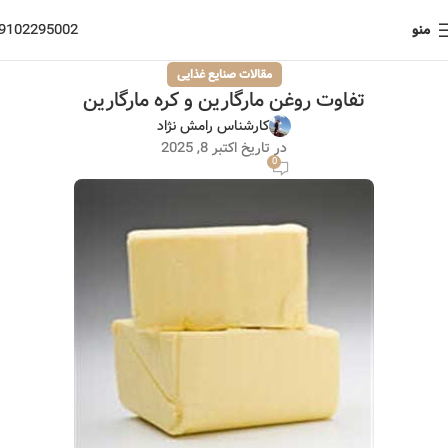
منو
9102295002
مقالات صنایع غذایی
تفاوت روغن مارگارین و کره مارگارین
کارشناس رامش نژاد
در تاریخ اکتبر 8, 2025
0