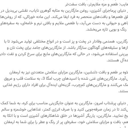
ایب: طعم و مزه ملایم‌تر، بافت سفت‌تر
 دنیای پرماجرای آشپزی، روغن مارگارین به مثابه گوهری نایاب، نقشی بی‌بدیل در
ق طعم‌ها و بافت‌های منحصر به فرد ایفا می‌کند. این ماده خوراکی، که از روغن‌ها
اهی و حیوانی به دست می‌آید، با طعمی ملایم و بافتی نرم و خامه‌ای، به سفره‌های
 رنگ و بویی تازه می‌بخشد.
رگارین، همدمی وفادار در پخت و پز است و در انواع مختلفی تولید می‌شود تا با
ازها و سلیقه‌های گوناگون سازگار باشد. از مارگارین‌های جامد برای پخت نان و
رینی استفاده می‌شود، در حالی که مارگارین‌های مایع برای سرخ کردن و تفت داد
ده‌آل هستند.
اوه بر طعم و بافت دلنشین، مارگارین مزایای سلامتی متعددی نیز به ارمغان
می‌آورد. مارگارین‌های غنی شده با اسیدهای چرب امگا 3، به سلامت قلب و عروق
ک می‌کنند و مارگارین‌های کم‌چرب، گزینه‌ای ایده‌آل برای افراد دارای رژیم غذایی
تند.
 دنیای پرشتاب امروز، مارگارین به عنوان جایگزینی مناسب برای کره، به شما کمک
‌کند تا در زمان صرفه‌جویی کنید و با صرف انرژی کمتر، غذاهایی خوشمزه و سالم
خ نمایید. مارگارین، یاریگر آشپزها در خلق شاهکارهای آشپزی است و با اتکا به
م، بافت و مزایای سلامتی خود، سفره‌ای پر از رنگ و عطر را برای شما به ارمغان