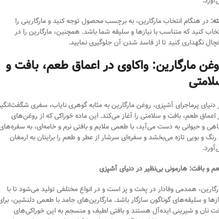
‌آورد.
ته:
در هنگام انتخاب مارگارین، به برچسب محصول توجه کنید و مارگارینی را
تخاب کنید که متناسب با نیازها و سلیقه شما باشد. همچنین، مارگارین را در
چال نگهداری کنید تا از فاسد شدن آن جلوگیری نمایید.
وغن مارگارین: واکاوی در اعماق طعم، بافت و
لامتی
 دنیای پرماجرای آشپزی، روغن مارگارین به مثابه گوهری نایاب، سفری شگفت‌انگیز
 اعماق طعم، بافت و سلامتی را آغاز می‌کند. این ماده خوراکی که از روغن‌های
اهی و حیوانی به دست می‌آید، با طعمی ملایم و بافتی نرم و خامه‌ای، به سفره‌های
 رنگ و بویی تازه می‌بخشد و سفره‌ای سرشار از عطر و طعم را برایتان به ارمغان
‌آورد.
م و بافت: هارمونی بی‌نظیر در دنیای آشپزی
رگارین، همدمی وفادار در پخت و پز است و در انواع مختلفی تولید می‌شود تا با
ازها و سلیقه‌های گوناگون سازگار باشد. مارگارین‌های جامد با طعمی دلنشین، برای
ت نان و شیرینی ایده‌آل هستند و بافتی لطیف و منسجم به این خوراکی‌های