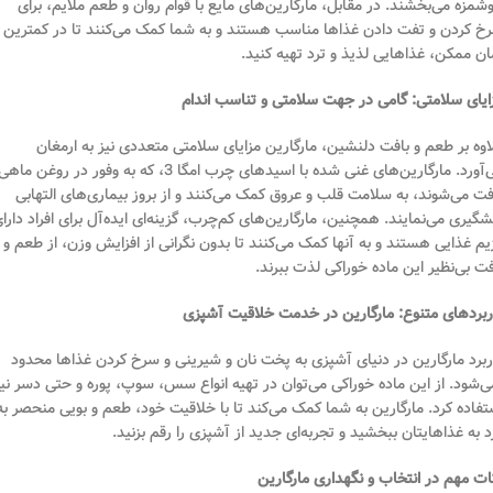
شمزه می‌بخشند. در مقابل، مارگارین‌های مایع با قوام روان و طعم ملایم، برای
خ کردن و تفت دادن غذاها مناسب هستند و به شما کمک می‌کنند تا در کمترین
ان ممکن، غذاهایی لذیذ و ترد تهیه کنید.
ایای سلامتی: گامی در جهت سلامتی و تناسب اندام
اوه بر طعم و بافت دلنشین، مارگارین مزایای سلامتی متعددی نیز به ارمغان
می‌آورد. مارگارین‌های غنی شده با اسیدهای چرب امگا 3، که به وفور در روغن ماه
فت می‌شوند، به سلامت قلب و عروق کمک می‌کنند و از بروز بیماری‌های التهابی
شگیری می‌نمایند. همچنین، مارگارین‌های کم‌چرب، گزینه‌ای ایده‌آل برای افراد دارا
یم غذایی هستند و به آنها کمک می‌کنند تا بدون نگرانی از افزایش وزن، از طعم و
فت بی‌نظیر این ماده خوراکی لذت ببرند.
ربردهای متنوع: مارگارین در خدمت خلاقیت آشپزی
ربرد مارگارین در دنیای آشپزی به پخت نان و شیرینی و سرخ کردن غذاها محدود
ی‌شود. از این ماده خوراکی می‌توان در تهیه انواع سس، سوپ، پوره و حتی دسر نیز
تفاده کرد. مارگارین به شما کمک می‌کند تا با خلاقیت خود، طعم و بویی منحصر به
د به غذاهایتان ببخشید و تجربه‌ای جدید از آشپزی را رقم بزنید.
ات مهم در انتخاب و نگهداری مارگارین