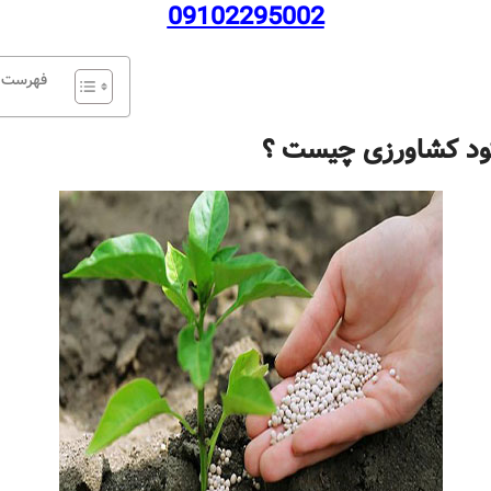
09102295002
فهرست
ود کشاورزی چیست ؟