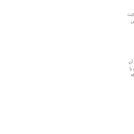
ابت
ض
آن
را
ه