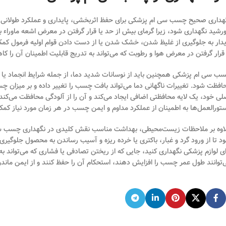
هداری صحیح چسب سی ام پزشکی برای حفظ اثربخشی، پایداری و عملکرد طولانی
رشید نگهداری شود، زیرا گرمای بیش از حد یا قرار گرفتن در معرض اشعه ماورا
یدار به جلوگیری از غلیظ شدن، خشک شدن یا از دست دادن قوام اولیه فرمول کمک 
 قرار گرفتن در معرض هوا و رطوبت که می‌تواند به تدریج قابلیت اطمینان آن را کا
ب سی ام پزشکی همچنین باید از نوسانات شدید دما، از جمله شرایط انجماد یا من
افظت شود. تغییرات ناگهانی دما می‌تواند بافت چسب را تغییر داده و بر میزان 
لی خود، یک لایه محافظتی اضافی ایجاد می‌کند و آن را از آلودگی محافظت می‌کند
تورالعمل‌ها به اطمینان از عملکرد مداوم و ایمن چسب در هر زمان مورد نیاز کمک
اوه بر ملاحظات زیست‌محیطی، بهداشت مناسب نقش کلیدی در نگهداری چسب سی ام
د تا از ورود گرد و غبار، باکتری یا خرده ریزه و آسیب رساندن به محصول جلوگ
ای لوازم پزشکی نگهداری کنید، جایی که از ریختن تصادفی یا فشاری که می‌تواند ب
‌توانند طول عمر چسب را افزایش دهند، استحکام آن را حفظ کنند و از ایمن ماندن