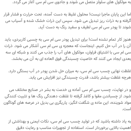
به مولکول های سلولز متصل می شوند و جادوی سی ام سی آغاز می گردد.
اما این پایان ماجرا نیست! محلول غلیظ به دست آمده، تحت حرارت و فشار قرار
گرفته و به ذرات ریز تبدیل می شود. سپس این ذرات خشک شده و آسیاب می
شوند تا پودر سی ام سی لطیف و سفید رنگ به دست آید.
هنوز کار تمام نشده است! برای تبدیل پودر سی ام سی به چسبی کاربردی، باید
آن را در آب حل کنیم. اینجاست که معجزه ی سی ام سی آشکار می شود. ذرات
سی ام سی با اشتیاق فراوان، مولکول های آب را جذب می کنند و شبکه ای سه
بعدی ایجاد می کنند که خاصیت چسبندگی فوق العاده ای به آن می بخشد.
غلظت نهایی چسب سی ام سی، به میزان حل شدن پودر در آب بستگی دارد.
هرچه غلظت بیشتر باشد، قدرت چسبندگی نیز افزایش می یابد.
و در نهایت، چسب سی ام سی آماده ی خدمت به بشر در صنایع مختلف می
شود. از چسباندن مقوا و کاغذ گرفته تا غلظت دهندگی رنگ ها و تثبیت کنندگی
مواد شوینده، این ماده ی شگفت انگیز، یاریگری بی بدیل در عرصه های گوناگون
است.
به یاد داشته باشید که در تولید چسب سی ام سی، نکات ایمنی و بهداشتی از
اهمیت بالایی برخوردار است. استفاده از تجهیزات مناسب و رعایت دقیق