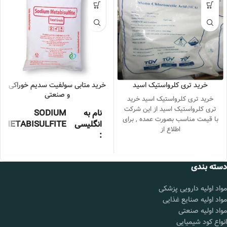
خرید تری کلرواستیک اسید
خرید متابی سولفیت سدیم خوراکی
و صنعتی
خرید تری کلرواستیک اسید خرید
تری کلرواستیک اسید از این شرکت
نام به
SODIUM
با قیمت مناسب بصورت عمده , برای
انگلیسی
METABISULFITE
اطلاع از
:
ساخت
چین , آلمان
کشور :
دسته بندی
بسته
25کیلوگرمی
مواد اولیه دارویی پزشکی
بندی :
مواد اولیه صنایع غذایی
گرید :
غذایی، صنعتی
مواد اولیه صنعتی
انواع کود شیمیایی
شناسه
۷۶۸۱-۵۷-۴