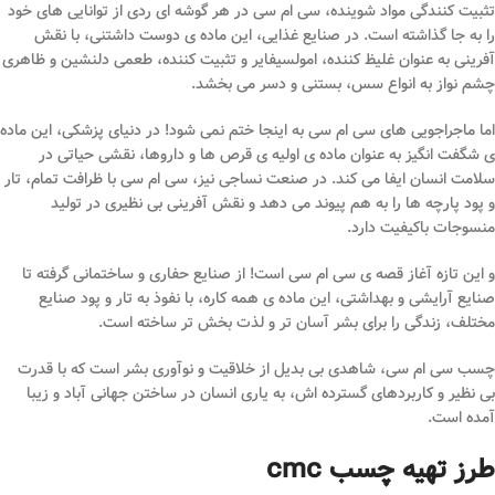
تثبیت کنندگی مواد شوینده، سی ام سی در هر گوشه ای ردی از توانایی های خود
را به جا گذاشته است. در صنایع غذایی، این ماده ی دوست داشتنی، با نقش
آفرینی به عنوان غلیظ کننده، امولسیفایر و تثبیت کننده، طعمی دلنشین و ظاهری
چشم نواز به انواع سس، بستنی و دسر می بخشد.
اما ماجراجویی های سی ام سی به اینجا ختم نمی شود! در دنیای پزشکی، این ماده
ی شگفت انگیز به عنوان ماده ی اولیه ی قرص ها و داروها، نقشی حیاتی در
سلامت انسان ایفا می کند. در صنعت نساجی نیز، سی ام سی با ظرافت تمام، تار
و پود پارچه ها را به هم پیوند می دهد و نقش آفرینی بی نظیری در تولید
منسوجات باکیفیت دارد.
و این تازه آغاز قصه ی سی ام سی است! از صنایع حفاری و ساختمانی گرفته تا
صنایع آرایشی و بهداشتی، این ماده ی همه کاره، با نفوذ به تار و پود صنایع
مختلف، زندگی را برای بشر آسان تر و لذت بخش تر ساخته است.
چسب سی ام سی، شاهدی بی بدیل از خلاقیت و نوآوری بشر است که با قدرت
بی نظیر و کاربردهای گسترده اش، به یاری انسان در ساختن جهانی آباد و زیبا
آمده است.
طرز تهیه چسب cmc