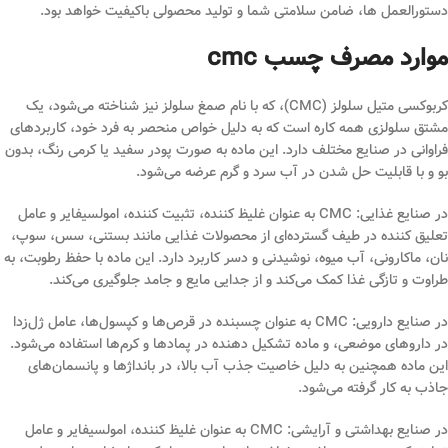
دستورالعمل ها، ضامن سلامتی شما و تولید محصولی باکیفیت خواهد بود.
موارد مصرف چسب cmc
کربوکسی متیل سلولز (CMC)، که با نام صمغ سلولز نیز شناخته می‌شود، یک
مشتق سلولزی همه کاره است که به دلیل خواص منحصر به فرد خود، کاربردهای
فراوانی در صنایع مختلف دارد. این ماده به صورت پودر سفید یا کرمی رنگ، بدون
بو و با قابلیت حل شدن در آب سرد و گرم عرضه می‌شود.
در صنایع غذایی: CMC به عنوان غلیظ کننده، تثبیت کننده، امولسیفایر و عامل
تعلیق کننده در طیف گسترده‌ای از محصولات غذایی مانند بستنی، سس، سوپ،
نان، ماکارونی، آب میوه، نوشیدنی و دسر کاربرد دارد. این ماده با حفظ رطوبت، به
طراوت و تازگی غذا کمک می‌کند و از جدایی مایع و جامد جلوگیری می‌کند.
در صنایع دارویی: CMC به عنوان چسبنده در قرص‌ها و کپسول‌ها، عامل ژل‌زدا
در داروهای موضعی، و ماده تشکیل دهنده در پمادها و کرم‌ها استفاده می‌شود.
این ماده همچنین به دلیل خاصیت جذب آب بالا، در بانداژها و پانسمان‌های
جاذب به کار گرفته می‌شود.
در صنایع بهداشتی و آرایشی: CMC به عنوان غلیظ کننده، امولسیفایر و عامل