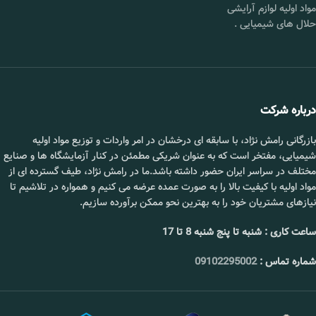
محصول :
مواد اولیه لوازم آرایشی
حلال های شیمیایی
.
خلوص :
۹۹%
فرمول
Na۲-S۲O۵
شیمیایی :
قیمت :
استعلام بگیرید.
درباره شرکت
📞 09102295002
بازرگانی رامش نژاد، با سابقه ای درخشان در امر واردات و توزیع مواد اولیه
شیمیایی، مفتخر است که به عنوان شریکی مطمئن در کنار آزمایشگاه ها و صنایع
مختلف در سراسر ایران حضور داشته باشد.ما در رامش نژاد، طیف گسترده ای از
مواد اولیه با کیفیت بالا را به صورت عمده عرضه می کنیم و همواره در تلاشیم تا
نیازهای مشتریان خود را به بهترین نحو ممکن برآورده سازیم.
ساعت کاری : شنبه تا پنج شنبه 8 تا 17
شماره تماس :
09102295002