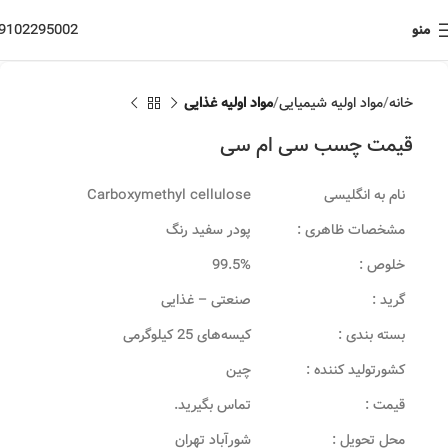
منو
9102295002
خانه
مواد اولیه شیمیایی
مواد اولیه غذایی
قیمت چسب سی ام سی
نام به انگلیسی
Carboxymethyl cellulose
مشخصات ظاهری :
پودر سفید رنگ
خلوص :
99.5%
گرید :
صنعتی – غذایی
بسته بندی :
کیسه‌های 25 کیلوگرمی
کشورتولید کننده :
چین
قیمت :
تماس بگیرید.
محل تحویل :
شورآباد تهران