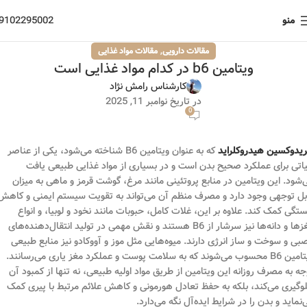
منو
9102295002
,
مقالات دارویی
مقالات مواد غذایی
ویتامین b6 در کدام مواد غذایی است
کارشناس رامش نژاد
در تاریخ نوامبر 11, 2025
0
ریدوکسین هیدروکلراید
که به عنوان ویتامین B6 شناخته می‌شود، یکی از عناصر
اتی برای عملکرد صحیح بدن است و در بسیاری از مواد غذایی طبیعی یافت
‌شود. این ویتامین در منابع پروتئینی مانند مرغ، گوشت قرمز و ماهی به میزان
بل توجهی وجود دارد و مصرف منظم آن می‌تواند به تقویت سیستم ایمنی و کاهش
تگی کمک کند. علاوه بر این، غلات کامل، حبوبات مانند نخود و لوبیا، و انواع
مغزها و دانه‌ها نیز سرشار از B6 هستند و نقش مهمی در تولید انتقال‌دهنده‌های
بی و سوخت و ساز انرژی دارند. میوه‌هایی مثل موز و آووکادو نیز منابع طبیعی
ویتامین B6 محسوب می‌شوند که به سلامت پوست و عملکرد مغز یاری می‌رسانند.
جه به مصرف روزانه این ویتامین از طریق مواد اولیه طبیعی، نه تنها از کمبود آن
وگیری می‌کند، بلکه به حفظ تعادل هورمونی و کاهش علائم مرتبط با پیری کمک
‌نماید و بدن را در شرایط ایده‌آل نگه می‌دارد.