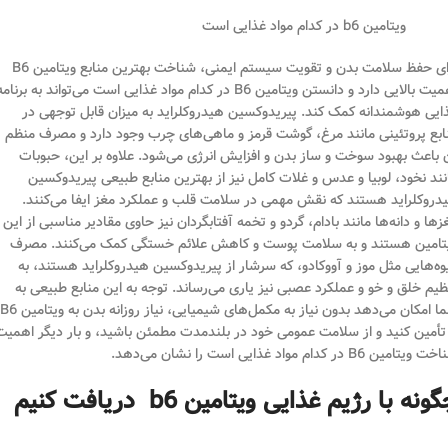
ویتامین b6 در کدام مواد غذایی است
برای حفظ سلامت بدن و تقویت سیستم ایمنی، شناخت بهترین منابع ویتامین B6
اهمیت بالایی دارد و دانستن ویتامین B6 در کدام مواد غذایی است می‌تواند به برنام
ایی هوشمندانه کمک کند. پیریدوکسین هیدروکلراید به میزان قابل توجهی در
ابع پروتئینی مانند مرغ، گوشت قرمز و ماهی‌های چرب وجود دارد و مصرف منظم
 باعث بهبود سوخت و ساز بدن و افزایش انرژی می‌شود. علاوه بر این، حبوبات
نند نخود، لوبیا و عدس و غلات کامل نیز از بهترین منابع طبیعی پیریدوکسین
دروکلراید هستند که نقش مهمی در سلامت قلب و عملکرد مغز ایفا می‌کنند.
زها و دانه‌ها مانند بادام، گردو و تخمه آفتابگردان نیز حاوی مقادیر مناسبی از این
تامین هستند و به سلامت پوست و کاهش علائم خستگی کمک می‌کنند. مصرف
وه‌هایی مثل موز و آووکادو، که سرشار از پیریدوکسین هیدروکلراید هستند، به
ظیم خلق و خو و عملکرد عصبی نیز یاری می‌رساند. توجه به این منابع طبیعی به
شما امکان می‌دهد بدون نیاز به مکمل‌های شیمیایی، نیاز روزانه بدن به ویتامین B6
 تأمین کنید و از سلامت عمومی خود در بلندمدت مطمئن باشید، و بار دیگر اهمیت
ویتامین B6 در کدام مواد غذایی است را نشان می‌دهد.
چگونه با رژیم غذایی ویتامین b6 دریافت کنیم