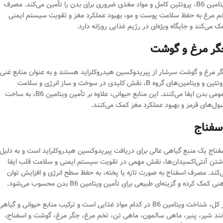
ویتامین B6، پروتئین کامل و مواد مغذی ضروری برای بدن را تأمین می‌کند. مصرف
م مرغ به حفظ سلامت پوست و مو، بهبود عملکرد مغز و تقویت سیستم ایمنی
ک می‌کند و جایگاه ویژه‌ای در رژیم غذایی روزانه دارد.
گر مرغ و گوشت
ر مرغ و گوشت سرشار از پیریدوکسین هیدروکلراید هستند و به عنوان منابع غنی
پروتئین و ویتامین‌های گروه B، نقش کلیدی در سوخت و ساز انرژی و سلامت
عمومی بدن ایفا می‌کنند. این منابع حیوانی، علاوه بر تأمین ویتامین B6، به ساخت
بول‌های قرمز و بهبود عملکرد مغز کمک می‌کنند.
سفناج
فناج یک منبع گیاهی عالی برای دریافت پیریدوکسین هیدروکلراید است و به دلیل
شتن آنتی‌اکسیدان‌ها، نقش مهمی در تقویت سیستم ایمنی و سلامت قلب ایفا
‌کند. مصرف اسفناج به صورت تازه یا پخته، به حفظ سطح انرژی و افزایش توان
ی کمک کرده و گزینه‌ای طبیعی برای تأمین ویتامین B6 بدن محسوب می‌شود.
در کل، شناخت ویتامین B6 در کدام مواد غذایی است و ترکیب منابع حیوانی و گیاهی
نند شیر، پنیر، ماهی سالمون، ماهی تن، تخم مرغ، جگر مرغ، گوشت و اسفناج،