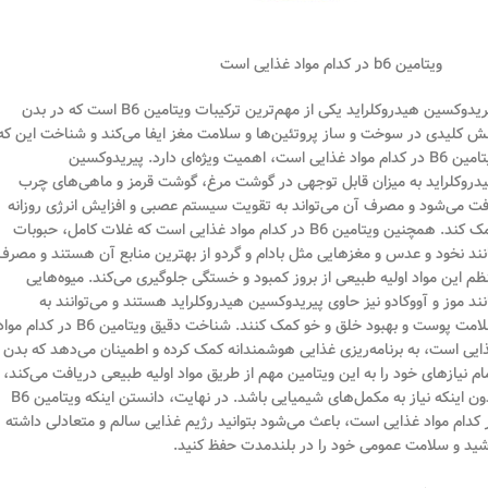
ویتامین b6 در کدام مواد غذایی است
پیریدوکسین هیدروکلراید یکی از مهم‌ترین ترکیبات ویتامین B6 است که در بدن
ش کلیدی در سوخت و ساز پروتئین‌ها و سلامت مغز ایفا می‌کند و شناخت این که
ویتامین B6 در کدام مواد غذایی است، اهمیت ویژه‌ای دارد. پیریدوکسین
دروکلراید به میزان قابل توجهی در گوشت مرغ، گوشت قرمز و ماهی‌های چرب
فت می‌شود و مصرف آن می‌تواند به تقویت سیستم عصبی و افزایش انرژی روزانه
کمک کند. همچنین ویتامین B6 در کدام مواد غذایی است که غلات کامل، حبوبات
نند نخود و عدس و مغزهایی مثل بادام و گردو از بهترین منابع آن هستند و مصرف
ظم این مواد اولیه طبیعی از بروز کمبود و خستگی جلوگیری می‌کند. میوه‌هایی
نند موز و آووکادو نیز حاوی پیریدوکسین هیدروکلراید هستند و می‌توانند به
سلامت پوست و بهبود خلق و خو کمک کنند. شناخت دقیق ویتامین B6 در کدام مو
ایی است، به برنامه‌ریزی غذایی هوشمندانه کمک کرده و اطمینان می‌دهد که بدن
ام نیازهای خود را به این ویتامین مهم از طریق مواد اولیه طبیعی دریافت می‌کند،
بدون اینکه نیاز به مکمل‌های شیمیایی باشد. در نهایت، دانستن اینکه ویتامین B6
 کدام مواد غذایی است، باعث می‌شود بتوانید رژیم غذایی سالم و متعادلی داشته
شید و سلامت عمومی خود را در بلندمدت حفظ کنید.