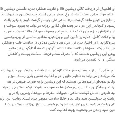
برای اطمینان از دریافت کافی ویتامین B6 و تقویت عمل
 کدام مواد غذایی است نقطه شروع بسیار مهمی است. پیریدوکسین هیدروکلراید
 منابع پروتئینی مانند گوشت مرغ، ماهی‌های چرب و گوشت قرمز به وفور یافت
‌شود و گنجاندن این مواد در وعده‌های غذایی روزانه می‌تواند به بهبود سوخت و
ز و افزایش انرژی بدن کمک کند. همچنین مصرف حبوبات مانند نخود، عدس و
بیا و غلات کامل، علاوه بر تأمین فیبر و پروتئین، مقادیر مناسبی از پیریدوکسین
دروکلراید را در اختیار بدن قرار می‌دهد و نقش موثری در سلامت قلب و عملکرد
ز ایفا می‌کند. مغزها و دانه‌ها مانند بادام، گردو و تخمه آفتابگردان نیز منابع
یعی این ویتامین هستند که با مصرف منظم آن‌ها، سلامت پوست و کاهش
تگی روزانه تضمین می‌شود.
یم غذایی غنی از میوه‌ها و سبزیجات تازه نیز به دریافت پیریدوکسین هیدروکلراید
ک می‌کند و می‌تواند به تنظیم خلق و خو و فعالیت عصبی یاری رساند. موز و
وکادو نمونه‌ای از میوه‌هایی هستند که این ویتامین را به صورت طبیعی فراهم
‌کنند و جایگزین مناسبی برای مکمل‌ها محسوب می‌شوند. ترکیب متنوعی از مواد
لیه طبیعی، شامل گوشت، ماهی، حبوبات، مغزها و میوه‌ها، بهترین راه برای
یافت پیریدوکسین هیدروکلراید و حفظ سلامت عمومی بدن است. رعایت این رژیم
غذایی باعث می‌شود بدون نیاز به مکمل‌های شیمیایی، نیاز روزانه به ویتامین B6
مین شود و بدن در وضعیت بهینه فعالیت کند.