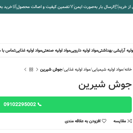
 از خرید
📦
ارسال بار به‌صورت ایمن
🏅
تضمین کیفیت و اصالت محصول
🛒
خرید به
اولیه آرایشی بهداشتی
مواد اولیه دارویی
مواد اولیه صنعتی
مواد اولیه غذایی
تماس با م
خانه
مواد اولیه شیمیایی
مواد اولیه غذایی
جوش شیرین
جوش شیرین
📞 09102295002
مقایسه
افزودن به علاقه مندی