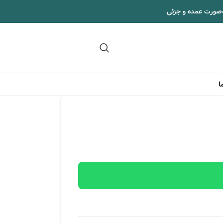
‌صورت عمده و جزئی
09102295002
ا