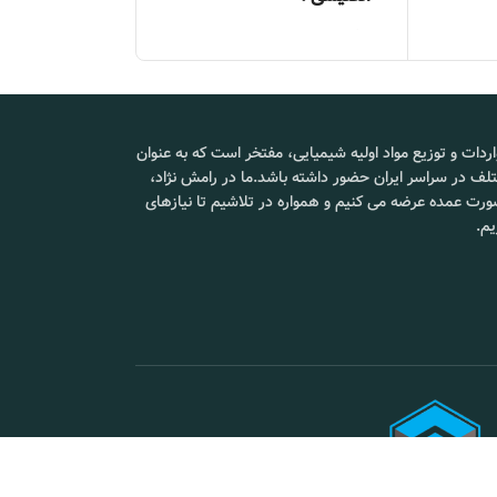
:
شکل ظاهری :
پودری و
ین برای از بین بردن لکه‌ها و بوهای بد نیز موثر است.
کریستال
برند :
مالز
نگ تا
نین، این ماده در برخی از داروها و مکمل‌ها نیز وجود
درصد خلوص :
99.9 درصد
بسته
5kg
بندی :
کشور تولید
هند
اردات و توزیع مواد اولیه شیمیایی، مفتخر است که به عنوان
کننده :
قیمت :
تماس
لف در سراسر ایران حضور داشته باشد.ما در رامش نژاد،
سیلیکون
قیمت :
تماس بگیرید.
محل
شورآ
 صورت عمده عرضه می کنیم و همواره در تلاشیم تا نیازهای
تحویل :
یم.
بسته بندی :
درام 25
‌ها نیز وجود دارد.
رید.
کیلوگرمی
📞 09102295002
محل تحویل :
شورآباد تهران
د.
📞 09102295002