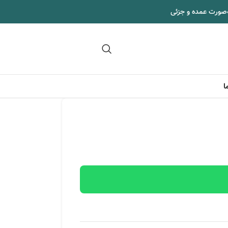
‌صورت عمده و جزئی
09102295002
ا