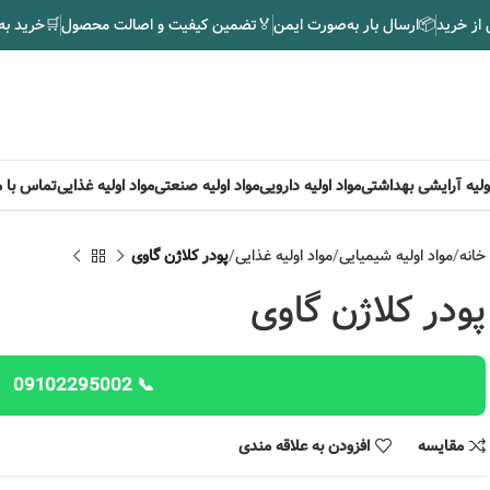
 از خرید
📦
ارسال بار به‌صورت ایمن
🏅
تضمین کیفیت و اصالت محصول
🛒
خرید به
اولیه آرایشی بهداشتی
مواد اولیه دارویی
مواد اولیه صنعتی
مواد اولیه غذایی
تماس با م
خانه
مواد اولیه شیمیایی
مواد اولیه غذایی
پودر کلاژن گاوی
پودر کلاژن گاوی
📞 09102295002
مقایسه
افزودن به علاقه مندی