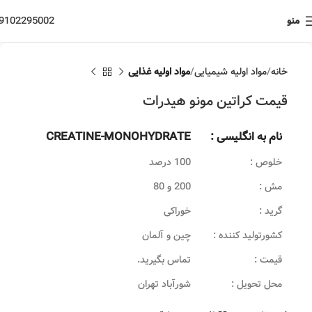
منو
9102295002
خانه
مواد اولیه شیمیایی
مواد اولیه غذایی
قیمت کراتین مونو هیدرات
نام به انگلیسی :
CREATINE-MONOHYDRATE
خلوص :
100 درصد
مش :
200 و 80
گرید :
خوراکی
کشورتولید کننده :
چین و آلمان
قیمت :
تماس بگیرید.
محل تحویل :
شورآباد تهران