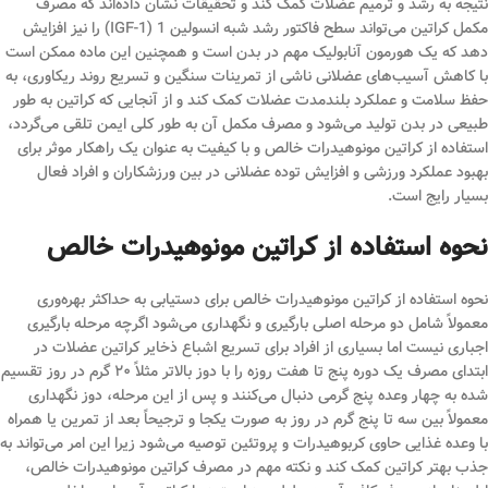
نتیجه به رشد و ترمیم عضلات کمک کند و تحقیقات نشان داده‌اند که مصرف
مکمل کراتین می‌تواند سطح فاکتور رشد شبه انسولین 1 (IGF-1) را نیز افزایش
دهد که یک هورمون آنابولیک مهم در بدن است و همچنین این ماده ممکن است
با کاهش آسیب‌های عضلانی ناشی از تمرینات سنگین و تسریع روند ریکاوری، به
حفظ سلامت و عملکرد بلندمدت عضلات کمک کند و از آنجایی که کراتین به طور
طبیعی در بدن تولید می‌شود و مصرف مکمل آن به طور کلی ایمن تلقی می‌گردد،
استفاده از کراتین مونوهیدرات خالص و با کیفیت به عنوان یک راهکار موثر برای
بهبود عملکرد ورزشی و افزایش توده عضلانی در بین ورزشکاران و افراد فعال
بسیار رایج است.
نحوه استفاده از کراتین مونوهیدرات خالص
نحوه استفاده از کراتین مونوهیدرات خالص برای دستیابی به حداکثر بهره‌وری
معمولاً شامل دو مرحله اصلی بارگیری و نگهداری می‌شود اگرچه مرحله بارگیری
اجباری نیست اما بسیاری از افراد برای تسریع اشباع ذخایر کراتین عضلات در
ابتدای مصرف یک دوره پنج تا هفت روزه را با دوز بالاتر مثلاً ۲۰ گرم در روز تقسیم
شده به چهار وعده پنج گرمی دنبال می‌کنند و پس از این مرحله، دوز نگهداری
معمولاً بین سه تا پنج گرم در روز به صورت یکجا و ترجیحاً بعد از تمرین یا همراه
با وعده غذایی حاوی کربوهیدرات و پروتئین توصیه می‌شود زیرا این امر می‌تواند به
جذب بهتر کراتین کمک کند و نکته مهم در مصرف کراتین مونوهیدرات خالص،