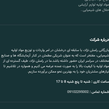
مواد اولیه لوازم آرایشی
قیمت :
تماس بگیرید.
حلال های شیمیایی
.
محل
شورآباد تهران
تحویل :
📞 09102295002
درباره شرکت
بازرگانی رامش نژاد، با سابقه ای درخشان در امر واردات و توزیع مواد اولیه
شیمیایی، مفتخر است که به عنوان شریکی مطمئن در کنار آزمایشگاه ها و صنایع
مختلف در سراسر ایران حضور داشته باشد.ما در رامش نژاد، طیف گسترده ای از
مواد اولیه با کیفیت بالا را به صورت عمده عرضه می کنیم و همواره در تلاشیم تا
نیازهای مشتریان خود را به بهترین نحو ممکن برآورده سازیم.
ساعت کاری : شنبه تا پنج شنبه 8 تا 17
شماره تماس :
09102295002