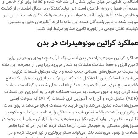
استاندارد طلایی در میان سایر اشکال آن شناخته شده و تقاضا برای نوع خالص و
عمده آن همواره رو به افزایش است زیرا تولیدکنندگان به دنبال اطمینان از کیفیت
و خلوص ماده اولیه برای ارائه محصولات برتر به مصرف‌کنندگان هستند و این امر
موجب شده تا تامین‌کنندگان عمده این ماده با ارائه آنالیزهای دقیق و تضمین
کیفیت، نقش مهمی در زنجیره تامین صنایع مرتبط ایفا کنند.
عملکرد کراتین مونوهیدرات در بدن
عملکرد کراتین مونوهیدرات در بدن انسان یک فرآیند چندوجهی و حیاتی برای
تامین انرژی و حفظ سلامت عضلات به شمار می‌رود زیرا پس از مصرف، این ماده
به سرعت در سلول‌های عضلانی جذب شده و با یک مولکول فسفات ترکیب
می‌شود تا فسفوکراتین را تشکیل دهد که این ترکیب پرانرژی به عنوان یک منبع
ذخیره سریع انرژی عمل کرده و در هنگام فعالیت‌های شدید و کوتاه مدت مانند
بلند کردن وزنه یا دوی سرعت، به سرعت فسفات خود را به آدنوزین دی فسفات
(ADP) منتقل کرده و آن را به آدنوزین تری فسفات (ATP) که سوخت اصلی
سلول‌ها است، تبدیل می‌کند و این فرایند به عضلات اجازه می‌دهد تا برای مدت
طولانی‌تری با شدت بالا منقبض شوند و خستگی را به تاخیر می‌اندازد و علاوه بر
نقش مستقیم در تولید انرژی، کراتین مونوهیدرات با افزایش میزان آب موجود در
سلول‌های عضلانی به حجیم‌تر شدن آن‌ها کمک کرده که این امر نه تنها ظاهر
عضلات را بهبود می‌بخشد بلکه می‌تواند سنتز پروتئین را نیز تحریک کرده و در