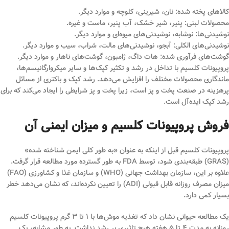
کالاهای پخته شده: نان، شیرینی، کلوچه و موارد دیگر.
محصولات لبنی: پنیر، شیر خشک، آب پنیر، ماست و غیره.
نوشیدنی‌ها: نوشابه، نوشیدنی‌های میوه‌ای و موارد دیگر.
نوشیدنی‌های الکلی: آبجو، نوشیدنی‌های مالت، شراب، سیب و موارد دیگر.
گوشت‌های فرآوری شده: هات داگ، ژامبون، گوشت‌های ناهار و موارد دیگر.
پروپیونات کلسیم با تداخل در رشد و تکثیر کپک‌ها و سایر میکروارگانیسم‌ها،
ماندگاری محصولات مختلف را افزایش می‌دهد. رشد کپک و باکتری از مسائل
پرهزینه در صنعت پخت و پز است، زیرا پخت و پز شرایطی را ایجاد می‌کند که برای
رشد کپک ایده‌آل است.
فروش پروپیونات کلسیم و میزان ایمنی آن
پروپیونات کلسیم قبل از اینکه به عنوان «به طور کلی ایمن شناخته شده»
(GRAS) طبقه‌بندی شود، توسط FDA به طور گسترده مورد مطالعه قرار گرفت.
علاوه بر این، سازمان بهداشت جهانی (WHO) و سازمان غذا و کشاورزی (FAO)
میزان مصرف روزانه قابل قبولی (ADI) را تعیین نکرده‌اند، که نشان می‌دهد خطر
بسیار کمی دارد.
یک مطالعه حیوانی نشان داد که تغذیه موش‌ها با ۱ تا ۳ گرم پروپیونات کلسیم
روزانه به مدت ۴ تا ۵ هفته هیچ تاثیری بر رشد نداشت. به طور مشابه، یک