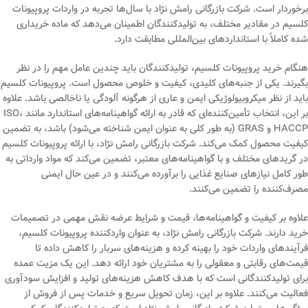
برخوردار است. شرکت بازرگانی رامش نژاد با سال‌ها تجربه در واردات پروپیونات
کلسیم در مقادیر مختلف، به تولیدکنندگان اطمینان می‌دهد که ماده خریداری
شده کاملاً با استانداردهای بین‌المللی مطابقت دارد.
هنگام خرید پروپیونات کلسیم، تولیدکنندگان باید چندین عامل مهم را در نظر
بگیرند. یکی از جنبه‌های کلیدی، کیفیت و خلوص محصول است. پروپیونات کلسیم
باید از نظر میکروبیولوژیکی ایمن و عاری از هرگونه آلودگی یا ناخالصی باشد. علاوه
بر این، انتخاب تأمین‌کننده‌ای که قادر به ارائه گواهینامه‌های استاندارد مانند ISO،
HACCP و GRAS (به طور کلی به عنوان ایمن شناخته می‌شود) باشد، به تضمین
کیفیت محصول کمک می‌کند. شرکت بازرگانی رامش نژاد، با ارائه پروپیونات کلسیم
در گریدهای مختلف و با گواهینامه‌های معتبر، تضمین می‌کند که مواد وارداتی به
طور کامل نیازهای صنایع غذایی را برآورده می‌کنند و در عین حال ایمنی
مصرف‌کننده را تضمین می‌کنند.
علاوه بر کیفیت و گواهینامه‌ها، قیمت و شرایط عرضه نقش مهمی در تصمیمات
خرید دارند. شرکت بازرگانی رامش نژاد، به عنوان واردکننده پروپیونات کلسیم،
فرآیندهای واردات خود را بهینه کرده و هزینه‌های سربار را کاهش داده تا
قیمت‌های رقابتی و معقولی را به مشتریان خود ارائه دهد. این یک مزیت عمده
برای تولیدکنندگانی است که با هدف کاهش هزینه‌های تولید و افزایش سودآوری
فعالیت می‌کنند. علاوه بر این، زمان تحویل سریع و خدمات پس از فروش از