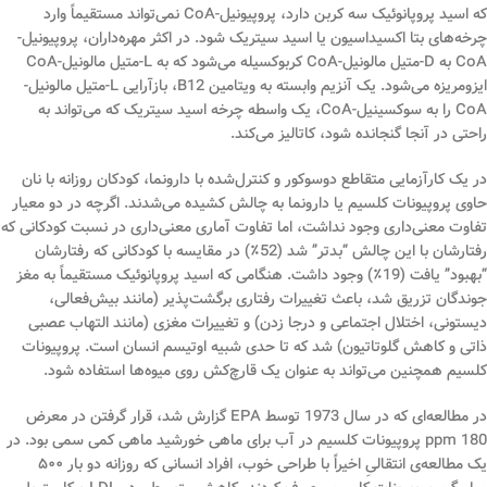
که اسید پروپانوئیک سه کربن دارد، پروپیونیل-CoA نمی‌تواند مستقیماً وارد
چرخه‌های بتا اکسیداسیون یا اسید سیتریک شود. در اکثر مهره‌داران، پروپیونیل-
CoA به D-متیل مالونیل-CoA کربوکسیله می‌شود که به L-متیل مالونیل-CoA
ایزومریزه می‌شود. یک آنزیم وابسته به ویتامین B12، بازآرایی L-متیل مالونیل-
CoA را به سوکسینیل-CoA، یک واسطه چرخه اسید سیتریک که می‌تواند به
راحتی در آنجا گنجانده شود، کاتالیز می‌کند.
در یک کارآزمایی متقاطع دوسوکور و کنترل‌شده با دارونما، کودکان روزانه با نان
حاوی پروپیونات کلسیم یا دارونما به چالش کشیده می‌شدند. اگرچه در دو معیار
تفاوت معنی‌داری وجود نداشت، اما تفاوت آماری معنی‌داری در نسبت کودکانی که
رفتارشان با این چالش “بدتر” شد (52٪) در مقایسه با کودکانی که رفتارشان
“بهبود” یافت (19٪) وجود داشت. هنگامی که اسید پروپانوئیک مستقیماً به مغز
جوندگان تزریق شد، باعث تغییرات رفتاری برگشت‌پذیر (مانند بیش‌فعالی،
دیستونی، اختلال اجتماعی و درجا زدن) و تغییرات مغزی (مانند التهاب عصبی
ذاتی و کاهش گلوتاتیون) شد که تا حدی شبیه اوتیسم انسان است. پروپیونات
کلسیم همچنین می‌تواند به عنوان یک قارچ‌کش روی میوه‌ها استفاده شود.
در مطالعه‌ای که در سال 1973 توسط EPA گزارش شد، قرار گرفتن در معرض
180 ppm پروپیونات کلسیم در آب برای ماهی خورشید ماهی کمی سمی بود. در
یک مطالعه‌ی انتقالیِ اخیراً با طراحی خوب، افراد انسانی که روزانه دو بار ۵۰۰