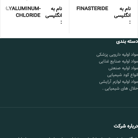
نام به
FINASTERIDE
نام به
POLYALUMINUM-
انگلیسی
انگلیسی
CHLORIDE
:
:
خلوص :
99درصد
فرمول
[Al2(OH)n Cl6-n.
شیمیایی :
YH2O]z
دسته بندی
بسته بندی
25 کیلوگرمی
:
خلوص :
99%
مواد اولیه دارویی پزشکی
برند :
چین
شکل
پودری کهربایی تا زرد کم
مواد اولیه صنایع غذایی
ظاهری :
رنگ
مواد اولیه صنعتی
قیمت :
تماس بگیرید.
انواع کود شیمیایی
تولید
چین
محل
شورآباد تهران
کننده :
مواد اولیه لوازم آرایشی
تحویل :
حلال های شیمیایی
.
بسته
25 کیلوگرمی
بندی :
📞 09102295002
قیمت :
تماس بگیرید.
محل
شورآباد تهران
تحویل :
درباره شرکت