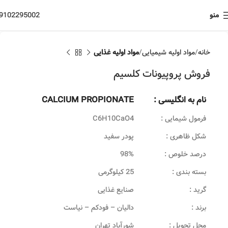
منو
9102295002
خانه
مواد اولیه شیمیایی
مواد اولیه غذایی
فروش پروپیونات کلسیم
نام به انگلیسی :
CALCIUM PROPIONATE
فرمول شیمایی :
C6H10CaO4
شکل ظاهری :
پودر سفید
درصد خلوص :
98%
بسته بندی :
25 کیلوگرمی
گرید :
صنایع غذایی
برند :
دالیان – فودکم – نیاست
محل تحویل :
شورآباد تهران