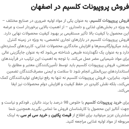
فروش پروپیونات کلسیم در اصفهان
فروش پروپیونات کلسیم
، به عنوان یکی از مواد اولیه ضروری در صنایع مختلف –
به ویژه در بخش‌های غذایی و دامداری – از اهمیت بالایی برخوردار است و عرضه
این محصول با کیفیت بالا تأثیر مستقیمی بر بهبود کیفیت محصولات نهایی دارد.
فروش پروپیونات کلسیم در بازارهای تجاری تخصصی، به ویژه در زمینه کنترل
رشد میکروارگانیسم‌ها و افزایش ماندگاری محصولات غذایی، کاربردهای گسترده‌ای
دارد و به عنوان یک نگهدارنده طبیعی شناخته می‌شود که به عنوان جایگزینی عالی
برای مواد شیمیایی مضر عمل می‌کند. با توجه به اهمیت این ترکیب در فرآیندهای
صنعتی، فروش پروپیونات کلسیم باید توسط تأمین‌کنندگان معتبر و مطابق با
استانداردهای بین‌المللی انجام شود تا سلامت و ایمنی مصرف‌کنندگان تضمین
شود. بنابراین، فروش پروپیونات کلسیم نه تنها به رفع نیازهای تولیدکنندگان کمک
می‌کند، بلکه نقش کلیدی در حفظ کیفیت و افزایش دوام محصولات نیز ایفا
می‌کند.
برای
خرید پروپیونات کلسیم
با خلوص 98 درصد با برند دالیان , فودکم و نیاست و
جهت آنالیز این محصول با کارشناسان فروش ما تماس بگیرید.همچنین شما
مشتریان عزیز میتوانید برای اطلاع از
قیمت پکتین
و
خرید سی ام سی
به لینک
مربوطه از مواد اولیه غذایی مراجعه کنید.