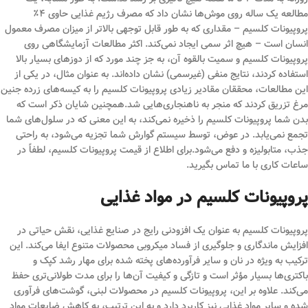
مطالعه یک ساله روی موش‌ها نشان داد که مصرف رژیم غذایی حاوی ۴٪
پروپیونات کلسیم – مقداری که به طور قابل توجهی بالاتر از میزان مصرف معمول
انسان است – هیچ اثر سمی ایجاد نمی‌کند. اکثر مطالعات آزمایشگاهی روی
پروپیونات کلسیم و سمیت بالقوه آن، به جز چند مورد که از دوزهای بسیار بالا
استفاده کردند، نتایج منفی (غیرسمی) نشان داده‌اند. به عنوان مثال، در یکی از
این مطالعات، محققان مقادیر زیادی پروپیونات کلسیم را به کیسه‌های زرده جنین
مرغ تزریق کردند که منجر به ناهنجاری‌هایی شد.همچنین شایان ذکر است که
بدن شما پروپیونات کلسیم را ذخیره نمی‌کند، به این معنی که در سلول‌های شما
تجمع نمی‌یابد. در عوض، توسط سیستم گوارش شما تجزیه می‌شود، به راحتی
جذب، متابولیزه و دفع می‌شود.برای اطلاع از قیمت پروپیونات کلسیم، لطفاً در
ساعات کاری با ما تماس بگیرید.
پروپیونات کلسیم در مواد غذایی
پروپیونات کلسیم به عنوان یک افزودنی رایج در صنایع غذایی، نقش حیاتی در
افزایش ماندگاری و جلوگیری از فساد میکروبی محصولات متنوع ایفا می‌کند. این
ترکیب به ویژه در نان و سایر فرآورده‌های پخته شده برای مهار رشد کپک و
باکتری‌ها بسیار مؤثر است و تازگی و کیفیت آن‌ها را برای مدت طولانی‌تری حفظ
می‌کند. علاوه بر این، پروپیونات کلسیم در محصولات لبنی، گوشت‌های فرآوری
شده و سایر مواد غذایی نیز کاربرد دارد و به این ترتیب، به کاهش ضایعات مواد