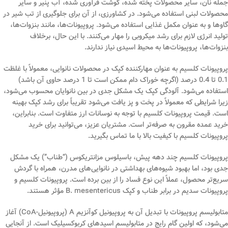
جمله نان، سایر محصولات پخته شده، گوشت فرآوری شده، آب پنیر و سایر
محصولات لبنی استفاده می‌شود. در کشاورزی، از آن برای جلوگیری از تب شیر در
گاوها و به عنوان مکمل غذایی استفاده می‌شود. پروپیونات‌ها، مانند بنزوات‌ها،
تولید انرژی لازم برای رشد میکروبی را مهار می‌کنند. با این حال، برخلاف
بنزوات‌ها، پروپیونات‌ها به محیط اسیدی نیاز ندارند.
پروپیونات کلسیم به عنوان مهارکننده کپک در محصولات نانوایی، معمولاً با غلظت
0.1 تا 0.4 درصد (اگرچه خوراک دام ممکن است تا 1 درصد حاوی آن باشد)
استفاده می‌شود. آلودگی کپک یک مشکل جدی در بین نانوایان محسوب می‌شود،
زیرا شرایطی که معمولاً در پخت و پز یافت می‌شود تقریباً برای رشد کپک بهینه
است. قیمت پروپیونات کلسیم با توجه به نوسانات ارز متفاوت است. بنابراین،
خرید عمده مقرون به صرفه‌تر است. مشتریان عزیز، می‌توانید برای خرید
پروپیونات کلسیم با کیفیت بالا با ما تماس بگیرید.
پروپیونات کلسیم چند دهه پیش، باسیلوس مزانتریکوس (“طناب”) یک مشکل
جدی بود، اما بهبود شیوه‌های بهداشتی در نانوایی‌های مدرن، همراه با گردش
سریع‌تر محصول، عملاً این نوع فساد را از بین برده است. پروپیونات کلسیم و
پروپیونات سدیم در برابر طناب و کپک B. mesentericus مؤثر هستند.
متابولیسم پروپیونات با تبدیل آن به پروپیونیل کوآنزیم A (پروپیونیل-CoA) آغاز
می‌شود، که اولین گام رایج در متابولیسم اسیدهای کربوکسیلیک است. از آنجایی