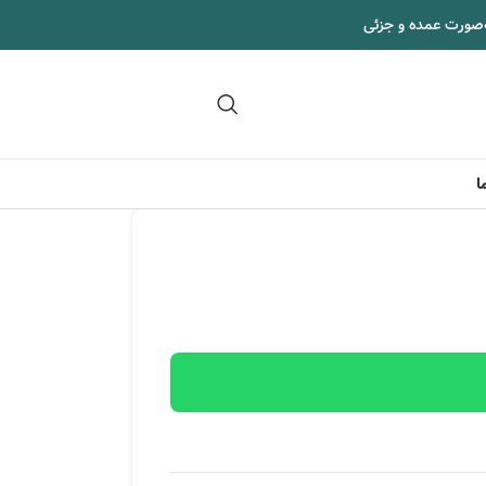
‌صورت عمده و جزئی
09102295002
ا