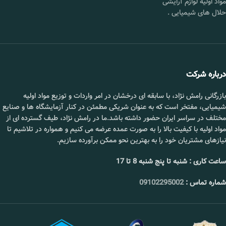
مواد اولیه لوازم آرایشی
مش :
80 تا 100
حلال های شیمیایی
.
خلوص :
۹۹%
کشور
چین و آلمان
فرمول
Na۲-S۲O۵
تولید
شیمیایی :
کننده :
قیمت :
استعلام بگیرید.
بسته
25 کیلوگرمی
بندی :
درباره شرکت
📞 09102295002
محل
شورآباد تهران
تحویل :
بازرگانی رامش نژاد، با سابقه ای درخشان در امر واردات و توزیع مواد اولیه
شیمیایی، مفتخر است که به عنوان شریکی مطمئن در کنار آزمایشگاه ها و صنایع
قیمت :
تماس بگیرید.
مختلف در سراسر ایران حضور داشته باشد.ما در رامش نژاد، طیف گسترده ای از
مواد اولیه با کیفیت بالا را به صورت عمده عرضه می کنیم و همواره در تلاشیم تا
نیازهای مشتریان خود را به بهترین نحو ممکن برآورده سازیم.
📞 09102295002
ساعت کاری : شنبه تا پنج شنبه 8 تا 17
شماره تماس :
09102295002