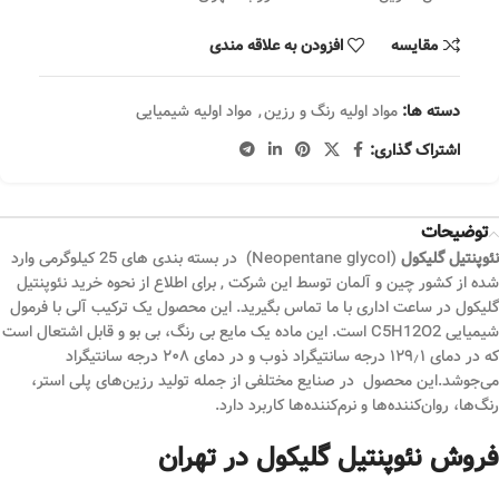
مقایسه
افزودن به علاقه مندی
دسته ها:
مواد اولیه رنگ و رزین
,
مواد اولیه شیمیایی
اشتراک گذاری:
توضیحات
نئوپنتیل گلیکول
(Neopentane glycol) در بسته بندی های 25 کیلوگرمی وارد
شده از کشور چین و آلمان توسط این شرکت , برای اطلاع از نحوه خرید نئوپنتیل
گلیکول در ساعت اداری با ما تماس بگیرید. این محصول یک ترکیب آلی با فرمول
شیمیایی C5H12O2 است. این ماده یک مایع بی رنگ، بی بو و قابل اشتعال است
که در دمای ۱۲۹٫۱ درجه سانتیگراد ذوب و در دمای ۲۰۸ درجه سانتیگراد
می‌جوشد.این محصول در صنایع مختلفی از جمله تولید رزین‌های پلی استر،
رنگ‌ها، روان‌کننده‌ها و نرم‌کننده‌ها کاربرد دارد.
فروش نئوپنتیل گلیکول در تهران