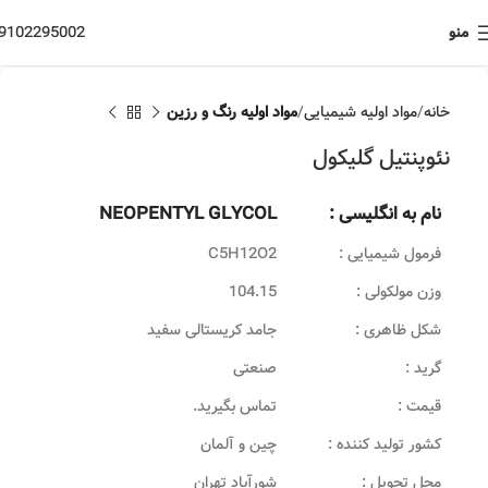
منو
9102295002
خانه
مواد اولیه شیمیایی
مواد اولیه رنگ و رزین
نئوپنتیل گلیکول
نام به انگلیسی :
NEOPENTYL GLYCOL
فرمول شیمیایی :
C5H12O2
وزن مولکولی :
104.15
شکل ظاهری :
جامد کریستالی سفید
گرید :
صنعتی
قیمت :
تماس بگیرید.
کشور تولید کننده :
چین و آلمان
محل تحویل :
شورآباد تهران