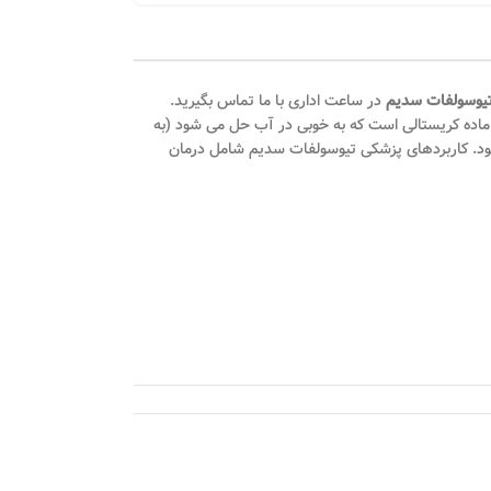
تیوسولفات سدیم
در ساعت اداری با ما تماس بگیرید.
ست. معمولاً به صورت پنتاهیدرات سفید یا بی رنگ Na2S2O3·5H2O موجود است. جامد یک ماده کریستالی است که به خوبی در آب حل می شود (به
ود. کاربردهای پزشکی تیوسولفات سدیم شامل درمان