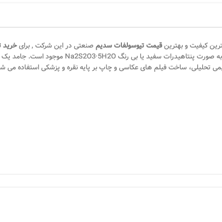
قیمت تیوسولفات سدیم
صنعتی در این شرکت , برای
خرید 
(تیوسولفات سدیم) یک ترکیب معدنی با فرمول Na2S2O3·xH2O ا
می تحلیلی، ساخت فیلم های عکاسی و چاپ بر پایه نقره و پزشکی استفاده می ش