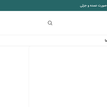
‌صورت عمده و جزئی
09102295002
ا