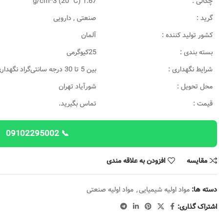
چگالی :
1.67 g/cm^3 (20 °C)
گرید :
صنعتی , دارویی
کشور تولید کننده :
آلمان
بسته بندی :
25کیوگرمی
شرایط نگهداری :
بین 5 تا 30 درجه سانتی‌گراد نگهداری شود
محل تحویل :
شورآیاد تهران
قیمت :
تماس بگیرید.
📞 09102295002
مقایسه
افزودن به علاقه مندی
دسته ها:
مواد اولیه شیمیایی
,
مواد اولیه صنعتی
اشتراک گذاری: