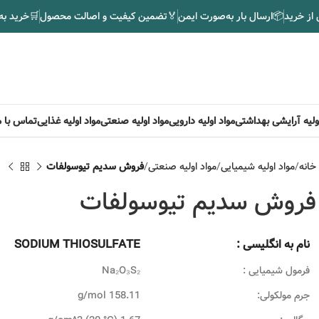
 از خرید
📦
ارسال بار به‌صورت ایمن
🏅
تضمین کیفیت و اصالت محصول
🛒
خرید به
اولیه آرایشی بهداشتی
مواد اولیه دارویی
مواد اولیه صنعتی
مواد اولیه غذایی
تماس با م
خانه
مواد اولیه شیمیایی
مواد اولیه صنعتی
فروش سدیم تیوسولفات
فروش سدیم تیوسولفات
نام به انگلیسی :
SODIUM THIOSULFATE
فرمول شیمیایی :
Na₂O₃S₂
جرم مولکولی:
158.11 g/mol