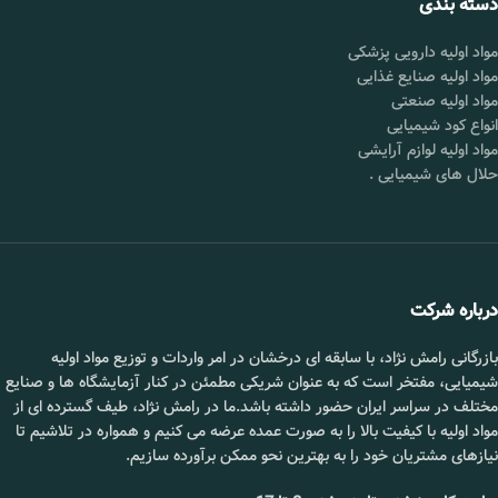
دسته بندی
شکل
زرد روشن
قیمت :
تماس بگیرید.
ظاهری
مواد اولیه دارویی پزشکی
محل
شورآباد تهران
مواد اولیه صنایع غذایی
گرید
خوراکی، دارویی
تحویل :
مواد اولیه صنعتی
کشور تولید
ترکیه، ایتالیا
انواع کود شیمیایی
کننده
مواد اولیه لوازم آرایشی
📞 09102295002
حلال های شیمیایی
.
بسته‌بندی
25 کیلویی
خلوص
99 درصد
محل
شورآباد تهران
تحویل
کاربرد
عامل ژل‌کننده،
درباره شرکت
اصلی
ضخیم‌ کننده در
غذا
بازرگانی رامش نژاد، با سابقه ای درخشان در امر واردات و توزیع مواد اولیه
قیمت
استعلام بگیرید.
شیمیایی، مفتخر است که به عنوان شریکی مطمئن در کنار آزمایشگاه ها و صنایع
مختلف در سراسر ایران حضور داشته باشد.ما در رامش نژاد، طیف گسترده ای از
مواد اولیه با کیفیت بالا را به صورت عمده عرضه می کنیم و همواره در تلاشیم تا
📞 09102295002
نیازهای مشتریان خود را به بهترین نحو ممکن برآورده سازیم.