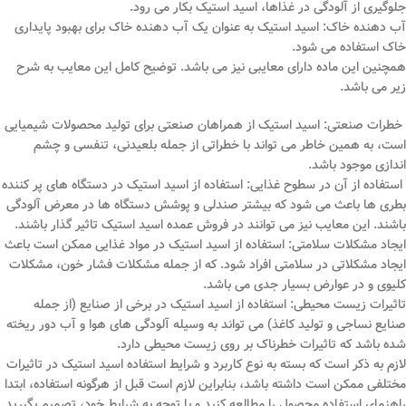
جلوگیری از آلودگی در غذاها، اسید استیک بکار می رود.
آب دهنده خاک: اسید استیک به عنوان یک آب دهنده خاک برای بهبود پایداری
خاک استفاده می شود.
همچنین این ماده دارای معایبی نیز می باشد. توضیح کامل این معایب به شرح
زیر می باشد.
خطرات صنعتی: اسید استیک از همراهان صنعتی برای تولید محصولات شیمیایی
است، به همین خاطر می تواند با خطراتی از جمله بلعیدنی، تنفسی و چشم
اندازی موجود باشد.
استفاده از آن در سطوح غذایی: استفاده از اسید استیک در دستگاه های پر کننده
بطری ها باعث می شود که بیشتر صندلی و پوشش دستگاه ها در معرض آلودگی
باشند. این معایب نیز می توانند در فروش عمده اسید استیک تاثیر گذار باشند.
ایجاد مشکلات سلامتی: استفاده از اسید استیک در مواد غذایی ممکن است باعث
ایجاد مشکلاتی در سلامتی افراد شود. که از جمله مشکلات فشار خون، مشکلات
کلیوی و در عوارض بسیار جدی می باشد.
تاثیرات زیست محیطی: استفاده از اسید استیک در برخی از صنایع (از جمله
صنایع نساجی و تولید کاغذ) می تواند به وسیله آلودگی های هوا و آب دور ریخته
شده باشد که تاثیرات خطرناک بر روی زیست محیطی دارد.
لازم به ذکر است که بسته به نوع کاربرد و شرایط استفاده اسید استیک در تاثیرات
مختلفی ممکن است داشته باشد، بنابراین لازم است قبل از هرگونه استفاده، ابتدا
راهنمای استفاده محصول را مطالعه کنید و با توجه به شرایط خود، تصمیم بگیرید.