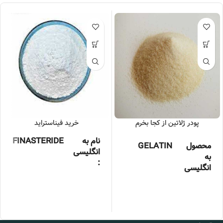
پودر ژلاتین از کجا بخرم
خرید فیناستراید
نام به
FINASTERIDE
محصول
GELATIN
انگلیسی
به
:
انگلیسی
خلوص :
99درصد
شناسه
۹۰۰۰-۷۰-۸
محصول
بسته بندی
25 کیلوگرمی
:
نام‌های
E441
دیگر
برند :
چین