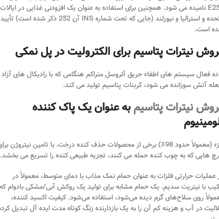
E252 نامیده می شود. همچنین برای استفاده به عنوان یک افزودنی غذایی در ایالات
متحده و استرالیا و نیوزلند (جایی که تحت شماره INS آن 252 ذکر شده است) تأیید
ه است.
وش نیترات پتاسیم برای الکترولیت در پل نمکی
ده فعال سیستم های اطفاء حریق آئروسل متراکم هنگامی که با رادیکال های آزاد
له آتش سوزانده می شود، کربنات پتاسیم تولید می کند.
روش نیترات پتاسیم
به عنوان یک پاک کننده
ومینیوم
جزء (معمولاً حدود 98٪) برخی از محصولات حذف کنده درخت. با تامین نیتروژن برا
رچ هایی که به چوب کنده حمله می کنند، تجزیه طبیعی کنده را تسریع می بخشد.
 عملیات حرارتی فلزات به عنوان حمام نمک مذاب با دمای متوسط، معمولاً در
کیب با نیتریت سدیم. یک حمام مشابه برای تولید یک روکش آبی/مشکی بادوام که
مولاً روی سلاح‌های گرم دیده می‌شود، استفاده می‌شود. کیفیت اکسید کننده،
الیت در آب و هزینه کم آن را به یک بازدارنده زنگ کوتاه مدت ایده آل تبدیل کرده