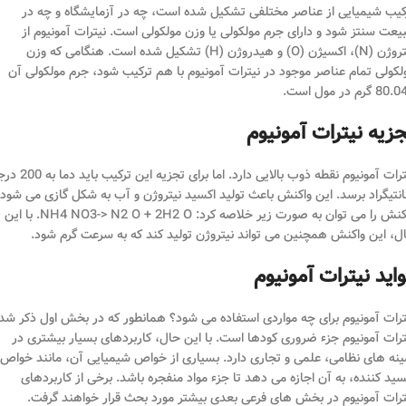
کیب شیمیایی از عناصر مختلفی تشکیل شده است، چه در آزمایشگاه و چه در
یعت سنتز شود و دارای جرم مولکولی یا وزن مولکولی است. نیترات آمونیوم از
نیتروژن (N)، اکسیژن (O) و هیدروژن (H) تشکیل شده است. هنگامی که وزن
لکولی تمام عناصر موجود در نیترات آمونیوم با هم ترکیب شود، جرم مولکولی آن
8 گرم در مول است.
زیه نیترات آمونیوم
نیترات آمونیوم نقطه ذوب بالایی دارد. اما برای تجزیه این ت
نتیگراد برسد. این واکنش باعث تولید اکسید نیتروژن و آب به شکل گازی می شود.
واکنش را می توان به صورت زیر خلاصه کرد: NH4 NO3-> N2 O + 2H2 O. با این
ل، این واکنش همچنین می تواند نیتروژن تولید کند که به سرعت گرم شود.
اید نیترات آمونیوم
ترات آمونیوم برای چه مواردی استفاده می شود؟ همانطور که در بخش اول ذکر شد
ترات آمونیوم جزء ضروری کودها است. با این حال، کاربردهای بسیار بیشتری در
ینه های نظامی، علمی و تجاری دارد. بسیاری از خواص شیمیایی آن، مانند خواص
سید کننده، به آن اجازه می دهد تا جزء مواد منفجره باشد. برخی از کاربردهای
ترات آمونیوم در بخش های فرعی بعدی بیشتر مورد بحث قرار خواهند گرفت.