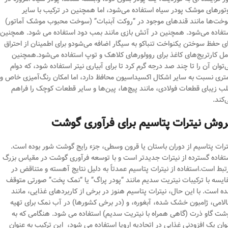
تورهای موشک پودر سیاه استفاده می‌شود، اما همچنین در ترکیب با سایر
خت‌ها مانند قندهای موجود در “روکت آبنبات” (سوخت محبوب موشک آماتور)
تفاده می‌شود. همچنین در آتش بازی مانند بمب دود استفاده می شود. همچنین
ای حفظ سوختن یکنواخت تنباکو به سیگار اضافه می‌شودو برای اطمینان از احتراق
مل کارتریج‌های کاغذ برای روولورهای کلاهک و توپ استفاده می‌شود.همچنین
‌توان آن را تا چند صد درجه گرم کرد تا برای آبیاری نیتر استفاده شود، که دوام
تری نسبت به سایر اشکال اکسیداسیون محافظ دارد، اما امکان رنگ‌آمیزی خاص و
لب زیبای قطعات فولادی، مانند پیچ‌ها، پین‌ها و سایر قطعات کوچک را فراهم
‌کند.
روش نیترات پتاسیم برای فرآوری گوشت
ترات پتاسیم از دوران باستان یا قرون وسطی، جزء رایج گوشت شور بوده است.
تفاده گسترده از نیترات جدیدتر است و با توسعه فرآوری گوشت در مقیاس بزرگ
تبط است.استفاده از نیترات پتاسیم عمدتاً به دلیل نتایج آهسته و متناقض در
ایسه با ترکیبات نیتریت سدیم مانند “پودر پراگ” یا “نمک پخت” صورتی متوقف
ه است. با این حال، نیترات پتاسیم هنوز در برخی از کاربردهای غذایی، مانند
لامی، ژامبون خشک شده، آبغوره، و (در برخی کشورها) در آب نمک برای تهیه
شت گاو ذرت (گاهی همراه با نیتریت سدیم) استفاده می شود. هنگامی که به
وان یک افزودنی غذایی در اتحادیه اروپا استفاده می شود، این ترکیب به عنوان