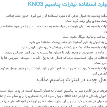
ارد استفاده نیترات پتاسیم KNO3
ترات پتاسیم به عنوان نوعی کود مورد استفاده قرار می گیرد. حاوی تمام عناصر
شت مغذی برای رشد گیاه است.
ترات پتاسیم به عنوان باروت در مواد منفجره مانند بمب، نارنجک و غیره استفاده م
د.
 ساخت و تولید سیگار مفید است
ن به عنوان به طور گسترده در حفظ پوست استفاده می شود
ترات پتاسیم مانند یک دیورتیک در پزشکی کاربردهای دارویی دارد
ن ماده در خمیردندان وجود دارد تا دندان ها نسبت به درد کمتر حساس شوند.
افظت در برابر حساسیت دردناک دندان ها به یخ، آفتاب، اسیدها، شیرینی ها یا
س است.
ترات پتاسیم کاربرد عمده ای در صنایع غذایی دارد. گوشت را در برابر عوامل میکروب
ظ می کند.
غال چوب در نیترات پتاسیم مذاب
روف ترین کاربرد نیترات پتاسیم احتمالاً به عنوان اکسید کننده در پودر سیاه است.
از دوران باستان تا اواخر دهه 1880، پودر سیاه قدرت انفجاری را برای تمام سلاح ه
م جهان فراهم می کرد. پس از آن زمان، اسلحه های کوچک و توپخانه های بزرگ به
ر فزاینده ای به کوردیت، یک پودر بدون دود، وابسته شدند. پودر سیاه امروزه در