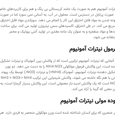
ترات آمونیوم هم به صورت یک جامد کریستالی بی رنگ و هم برای کاربردهای خا
 صورت پرتابل در دسترس است. محلول در آب. به آسانی نمی سوزد اما در صورت
وده شدن به مواد قابل احتراق این کار را انجام می دهد. سوزاندن مواد قابل احتراق ر
ریع می کند. در طی احتراق، اکسیدهای سمی نیتروژن تولید می کند. برای ساخت
دها و مواد منفجره و به عنوان یک ماده مغذی در تولید آنتی بیوتیک و مخمر
تفاده می شود.
مول نیترات آمونیوم
 آنجایی که نیترات آمونیوم ترکیبی است که از واکنش بین آمونیاک و نیترات تشکیل
شده است، این واکنش فرمول مولکولی NH4 NO3 را به دست می دهد. دو یون
تشکیل دهنده نیترات آمونیوم، آمونیاک (NH4+) و نیترات (NO3-) توسط یک پیوند
یونی با هم نگه داشته می شوند. واکنش شیمیایی این ترکیب NH3 + NO3-> NH4
NO3 است که یک واکنش اسید-باز معمولی است. این واکنش بسیار گرمازا است، به
ن معنی که گرما را آزاد می کند.
ده مولی نیترات آمونیوم
 عنصری که برای انسان شناخته شده است وزن مولکولی منحصر به فردی دارد. هر