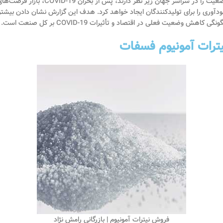
وضعیت را در سراسر جهان زیر نظر دارند، پس از بحران COVID-19، بازار فرصت
دآوری را برای تولیدکنندگان ایجاد خواهد کرد. هدف این گزارش نشان دادن بیشتر
نگی کاهش وضعیت فعلی در اقتصاد و تأثیرات COVID-19 بر کل صنعت است.
یترات آمونیوم فسفات
فروش نیترات آمونیوم | بازرگانی رامش نژاد