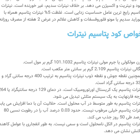
د و نیتریت و اکسیژن می دهد. بر خلاف نیترات سدیم، غیر خورنده است. نیترات
پتاسیم رایج ترین عامل حساسیت زدایی است. غلظت 5% نیترات پتاسیم همراه با
راید سدیم یا مونو فلوروفسفات و کاهش علائم در عرض 2 هفته از مصرف روزانه.
واص کود پتاسیم نیترات
 مولکولی یا جرم مولی نیترات پتاسیم 101.1032 گرم بر مول است.
 نیترات پتاسیم 2.109 گرم بر سانتی متر مکعب است.
همچنین نقطه جوش و نقطه ذوب نیترات پتاسیم به ترتیب 400 درجه سانتی گراد و
انتی گراد است.
نیترات پتاسیم یک کریستال اورتورومبیک است. در دمای 129 درجه س
جه فارنهایت به یک سیستم مثلثی تبدیل می شود.
ترات پتاسیم به طور متوسط در آب محلول است. حلالیت آن با دما افزایش می یابد
نیترات پتاسیم خیلی مرطوب نیست. حدود 0.03 درصد آب را در رطوبت نسبی 80
طی 50 روز جذب می کند.
ترات پتاسیم در الکل نامحلول است و سمی نیست. به طور انفجاری با عوامل کاهند
کنش نشان می دهد.