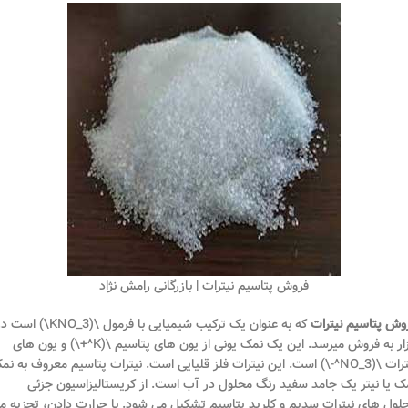
فروش پتاسیم نیترات | بازرگانی رامش نژاد
وش پتاسیم نیترات
که به عنوان یک ترکیب شیمیایی با فرمول \(KNO_3\) اس
بازار به فروش میرسد. این یک نمک یونی از یون های پتاسیم \(K^+\) و یون های
نیترات \(NO_3^-\) است. این نیترات فلز قلیایی است. نیترات پتاسیم معروف به نم
ک یا نیتر یک جامد سفید رنگ محلول در آب است. از کریستالیزاسیون جزئی
لول های نیترات سدیم و کلرید پتاسیم تشکیل می شود. با حرارت دادن، تجزیه م