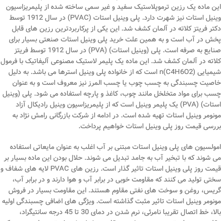
این ماده یک رزین ترموپلاستیک سفید و غیر سمی ساخته شده از پلیمریزاسیون
وینیل استات نیز شهرت دارد. پلی وینیل استات (PVAC) در سال 1912 توسط
دکتر فریتز کلاته در آلمان کشف شد. این یکی از پرکاربردترین رزین های قابل
پخش در آب است و به همین علت خرید پلی وینیل استات صنعتی بسیار برای
صنایع به صرفه است. پلی (وینیل استات) (PVA) در سال 1912 توسط فریتز
کلاته در آلمان کشف شد. این ماده یک پلیمر لاستیک مصنوعی آلیفاتیک با فرمول
شیمیایی (C4H6O2)n است که از خانواده پلی وینیل استرها می باشد. به دلیل
خاصیت چسبندگی به چسب چوب یا چسب المرز نیز معروف است و به عنوان
چسب برای مواد متخلخل مانند چوب، کاغذ و پارچه استفاده می شود. پلی (وینیل
استات) (PVA) یک پلیمر وینیل است که از پلیمریزاسیون وینیل رادیکال آزاد
مونومر وینیل استات تهیه شده است. در ادامه از شرکت بازرگانی رامش نژاد به
بررسی قیمت روز پلی وینیل استات خواهیم پرداخت.
امولسیون های پلی وینیل استات مبتنی بر آب اغلب به عنوان مایعاتی استفاده
می شوند که با تبخیر آب به جامد تبدیل می شوند. حلال بودن این ماده بسیار بر
قیمت روز پلی وینیل استات تاثیر گذار است. رزین های PVAC لایه های شفاف و
سختی تولید می کنند که مقاومت خوبی در برابر آب و هوا دارند و در برابر آب،
گریس، روغن و سوخت های نفتی مقاوم هستند. این مقاومت بسیار در فروش
مونومر وینیل استات تاثیر مثبت گذاشته است. ویژگی های اضافی چسبندگی اولیه
بالا، خط اتصال تقریبا نامرئی، نرم شدن در دمای 30 تا 45 درجه سانتیگراد،