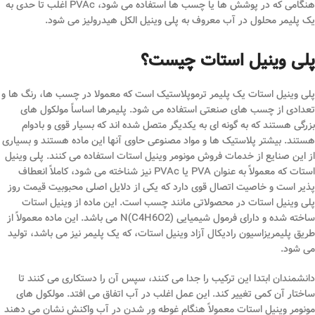
هنگامی که در پوشش ها یا چسب ها استفاده می شود، PVAc اغلب تا حدی به
یک پلیمر محلول در آب معروف به پلی وینیل الکل هیدرولیز می شود.
پلی وینیل استات چیست؟
پلی وینیل استات یک پلیمر ترموپلاستیک است که معمولا در چسب ها، رنگ ها و
تعدادی از چسب های صنعتی استفاده می شود. پلیمرها اساساً مولکول های
بزرگی هستند که به گونه ای به یکدیگر متصل شده اند که بسیار قوی و بادوام
هستند. بیشتر پلاستیک ها و مواد مصنوعی حاوی آنها این ماده هستند و بسیاری
از این صنایع از خدمات فروش مونومر وینیل استات استفاده می کنند. پلی وینیل
استات که معمولاً به عنوان PVA یا PVAc نیز شناخته می شود، کاملاً انعطاف
پذیر است و خاصیت اتصال قوی دارد که یکی از دلایل اصلی محبوبیت قیمت روز
پلی وینیل استات در محصولاتی مانند چسب است. این ماده از وینیل استات
ساخته شده و دارای فرمول شیمیایی (C4H6O2)N می باشد. این ماده معمولاً از
طریق پلیمریزاسیون رادیکال آزاد وینیل استات، که یک پلیمر نیز می باشد، تولید
می شود.
دانشمندان ابتدا این ترکیب را جدا می کنند، سپس آن را دستکاری می کنند تا
ساختار آن کمی تغییر کند. این عمل اغلب در آب اتفاق می افتد. مولکول های
مونومر وینیل استات معمولاً هنگام غوطه ور شدن در آب واکنش نشان می دهند