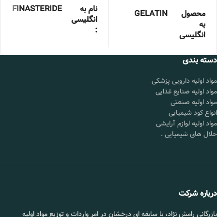
نام به
FINASTERIDE
محصول
GELATIN
انگلیسی
به
:
انگلیسی
خلوص :
99درصد
شناسه
۹۰۰۰-۷۰-۸
دسته بندی
محصول
بسته بندی
25 کیلوگرمی
:
نام‌های
E441
مواد اولیه دارویی پزشکی
دیگر
برند :
چین
مواد اولیه صنایع غذایی
شکل
زرد روشن
مواد اولیه صنعتی
قیمت :
تماس بگیرید.
ظاهری
انواع کود شیمیایی
محل
شورآباد تهران
مواد اولیه لوازم آرایشی
گرید
خوراکی، دارویی
تحویل :
حلال های شیمیایی
.
کشور تولید
ترکیه، ایتالیا
کننده
📞 09102295002
بسته‌بندی
25 کیلویی
خلوص
99 درصد
درباره شرکت
محل
شورآباد تهران
تحویل
بازرگانی رامش نژاد، با سابقه ای درخشان در امر واردات و توزیع مواد اولیه