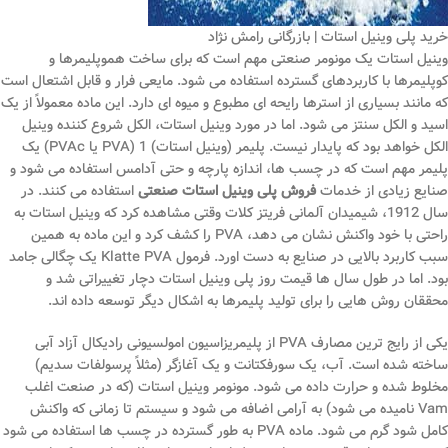
خرید پلی وینیل استات | بازرگانی رامش نژاد
وینیل استات یک مونومر صنعتی مهم است که برای ساخت هموپلیمرها و
کوپلیمرها با کاربردهای گسترده استفاده می شود. مایعی فرار و قابل اشتعال است
که مانند بسیاری از استرها رایحه ای مطبوع و میوه ای دارد. این ماده معمولاً از یک
اسید و الکل سنتز می شود. اما در مورد وینیل استات، الکل شروع کننده وینیل
الکل خواهد بود که پایدار نیست. پلیمر (وینیل استات) 1 (PVA یا PVAc) یک
پلیمر مهم است که در چسب ها، اندازه پارچه و حتی آدامس استفاده می شود و
صنایع زیادی از خدمات
فروش پلی وینیل استات صنعتی
استفاده می کنند. در
سال 1912، شیمیدان آلمانی فریتز کلات وقتی مشاهده کرد که وینیل استات به
راحتی با خود واکنش نشان می دهد، PVA را کشف کرد و این ماده به همین
سبب کاربرد بالایی در صنایع به دست اورد. فرمول Klatte PVA یک چگالی جامد
بود. اما در طول سال ها قیمت روز پلی وینیل استات دچار تغییراتی شد و
محققان روش هایی را برای تولید پلیمرها به اشکال دیگر توسعه داده اند.
یکی از رایج ترین مصارف PVA از پلیمریزاسیون امولسیونی رادیکال آزاد آبی
ساخته شده است. آب، یک سورفکتانت و یک آغازگر (مثلاً پرسولفات سدیم)
مخلوط شده و حرارت داده می شود. مونومر وینیل استات (که در صنعت اغلب
Vam نامیده می شود) به آرامی اضافه می شود و سیستم تا زمانی که واکنش
کامل شود گرم می شود. ماده PVA به طور گسترده در چسب ها استفاده می شود