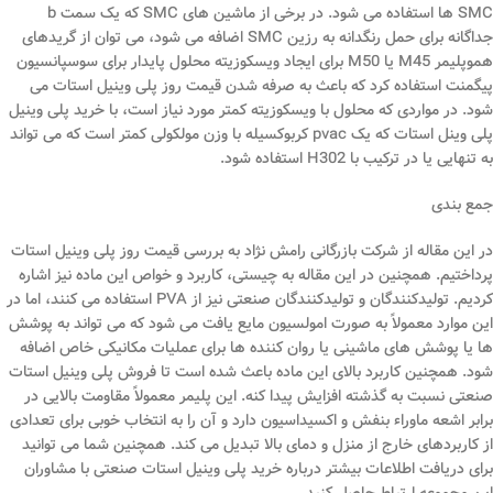
SMC ها استفاده می شود. در برخی از ماشین های SMC که یک سمت b
جداگانه برای حمل رنگدانه به رزین SMC اضافه می شود، می توان از گریدهای
هموپلیمر M45 یا M50 برای ایجاد ویسکوزیته محلول پایدار برای سوسپانسیون
پیگمنت استفاده کرد که باعث به صرفه شدن قیمت روز پلی وینیل استات می
شود. در مواردی که محلول با ویسکوزیته کمتر مورد نیاز است، با خرید پلی وینیل
پلی وینل استات که یک pvac کربوکسیله با وزن مولکولی کمتر است که می تواند
به تنهایی یا در ترکیب با H302 استفاده شود.
جمع بندی
در این مقاله از شرکت بازرگانی رامش نژاد به بررسی قیمت روز پلی وینیل استات
پرداختیم. همچنین در این مقاله به چیستی، کاربرد و خواص این ماده نیز اشاره
کردیم. تولیدکنندگان و تولیدکنندگان صنعتی نیز از PVA استفاده می کنند، اما در
این موارد معمولاً به صورت امولسیون مایع یافت می شود که می تواند به پوشش
ها یا پوشش های ماشینی یا روان کننده ها برای عملیات مکانیکی خاص اضافه
شود. همچنین کاربرد بالای این ماده باعث شده است تا فروش پلی وینیل استات
صنعتی نسبت به گذشته افزایش پیدا کنه. این پلیمر معمولاً مقاومت بالایی در
برابر اشعه ماوراء بنفش و اکسیداسیون دارد و آن را به انتخاب خوبی برای تعدادی
از کاربردهای خارج از منزل و دمای بالا تبدیل می کند. همچنین شما می توانید
برای دریافت اطلاعات بیشتر درباره خرید پلی وینیل استات صنعتی با مشاوران