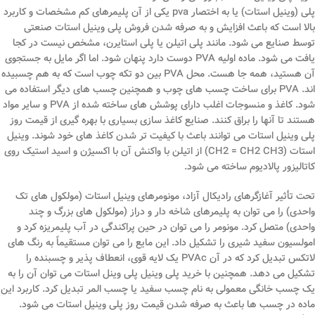
پلی (وینیل استات) یا به اختصار pva یکی از آن پلیمرهای کم مشخصات و کاربرد
بالا است که باعث افزایش و به صرفه شدن فروش پلی وینیل استات صنعتی
توسط صنایع می شود. مانند پلی اتیلن یا پلی استایرن، مشخص نیست در کجا
یافت می شود. ماده اولیه PVA دوست دارد پنهان شود. اما اگر مایل به جستجوی
آن هستید، همه جا هست. محل PVA بین دو تکه چوب است که به هم چسبیده
اند. PVA برای ساخت چسب های چوب و همچنین چسب های دیگر استفاده می
شود. کاغذ و منسوجات اغلب دارای پوشش های ساخته شده از PVA و سایر مواد
هستند تا آنها را براق کنند. صنایع کاغذ سازی بسیاری با بهره گیری از قیمت روز
پلی وینیل استات می توانند باعث با کیفیت تر شدن کاغذ های خود شوند. وینیل
استات (CH2 = CH2 CH3) از اتیلن با واکنش آن با اکسیژن و اسید استیک روی
کاتالیزور پالادیوم ساخته می شود.
تحت تأثیر آغازگرهای رادیکال آزاد، مونومرهای وینیل استات (مولکول های تک
واحدی) را می توان به پلیمرهای شاخه دار و دراز (مولکول های بزرگ و چند
واحدی) متصل کرد. مونومر را می توان در حین پراکندگی در آب پلیمریزه کرد و
امولسیون سفید شیری را تشکیل داد. این مایع را می توان مستقیماً به رنگ های
لاتکس تبدیل کرد که در آن PVAc یک لایه قوی، انعطاف پذیر و چسبنده را
تشکیل می دهد. همچنین با خرید پلی وینیل پلی وینل استات می توان آن را به
یک چسب خانگی معمولی به نام چسب سفید یا چسب المر تبدیل کرد. کاربرد این
ماده در چسب ها باعث به صرفه شدن قیمت روز پلی وینیل استات می شود.