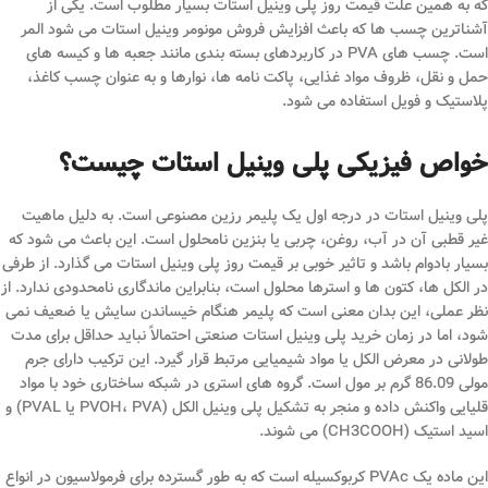
که به همین علت قیمت روز پلی وینیل استات بسیار مطلوب است. یکی از
آشناترین چسب ها که باعث افزایش فروش مونومر وینیل استات می شود المر
است. چسب های PVA در کاربردهای بسته بندی مانند جعبه ها و کیسه های
حمل و نقل، ظروف مواد غذایی، پاکت نامه ها، نوارها و به عنوان چسب کاغذ،
پلاستیک و فویل استفاده می شود.
خواص فیزیکی پلی وینیل استات چیست؟
پلی وینیل استات در درجه اول یک پلیمر رزین مصنوعی است. به دلیل ماهیت
غیر قطبی آن در آب، روغن، چربی یا بنزین نامحلول است. این باعث می شود که
بسیار بادوام باشد و تاثیر خوبی بر قیمت روز پلی وینیل استات می گذارد. از طرفی
در الکل ها، کتون ها و استرها محلول است، بنابراین ماندگاری نامحدودی ندارد. از
نظر عملی، این بدان معنی است که پلیمر هنگام خیساندن سایش یا ضعیف نمی
شود، اما در زمان خرید پلی وینیل استات صنعتی احتمالاً نباید حداقل برای مدت
طولانی در معرض الکل یا مواد شیمیایی مرتبط قرار گیرد. این ترکیب دارای جرم
مولی 86.09 گرم بر مول است. گروه های استری در شبکه ساختاری خود با مواد
قلیایی واکنش داده و منجر به تشکیل پلی وینیل الکل (PVOH، PVA یا PVAL) و
اسید استیک (CH3COOH) می شوند.
این ماده یک PVAc کربوکسیله است که به طور گسترده برای فرمولاسیون در انواع