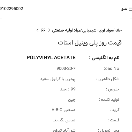
منو
9102295002
خانه
مواد اولیه شیمیایی
مواد اولیه صنعتی
قیمت روز پلی وینیل استات
نام به انگلیسی :
POLYVINYL ACETATE
9003-20-7
cas No:
شکل ظاهری :
پودری یا گرانول سفید
خلوص :
99 درصد
تولید کننده :
چین
گرید :
صنعتی A-B-C
قیمت :
تماس بگیرید.
محل تحویل :
شورآباد تهران