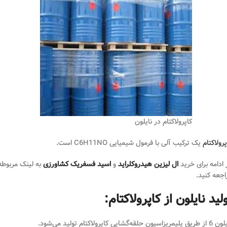
کاپرولاکتام در نایلون
پرولاکتام
یک ترکیب آلی با فرمول شیمیایی C6H11NO است.
 ادامه برای خرید
ال لیزین هیدروکلراید
و
اسید فسفریک کشاورزی
به لینک مربوطه
اجعه کنید.
لید نایلون از کاپرولاکتام:
لیمریزاسیون حلقه‌گشایی کاپرولاکتام تولید می‌شود.