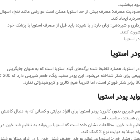
بود ببخشید.
دودیت مصرف: مصرف بیش از حد استویا ممکن است عوارضی مانند نفخ، اسهال
سردرد ایجاد کند.
رداری و شیردهی: زنان باردار یا شیرده باید قبل از مصرف استویا با پزشک خود
ورت کنند.
در استویا
در استویا
در استویا، عصاره تغلیظ شده برگ‌های گیاه استویا است که به عنوان جایگزینی
طبیعی برای شکر شناخته می‌شود. این پودر سفید رنگ، طعم
 تقریباً هیچ کالری و کربوهیدراتی ندارد.
اید پودر استویا
م شیرین بدون کالری: پودر استویا برای افراد دیابتی و کسانی که به دنبال کاهش
ن هستند، مناسب است.
ظیم قند خون: مطالعات نشان داده است که استویا می‌تواند به تنظیم قند خون در
اد مبتلا به دیابت نوع 2 کمک کند.
هش فشار خون: استویا می‌تواند به طور خفیف فشار خون را در افراد مبتلا به فشار