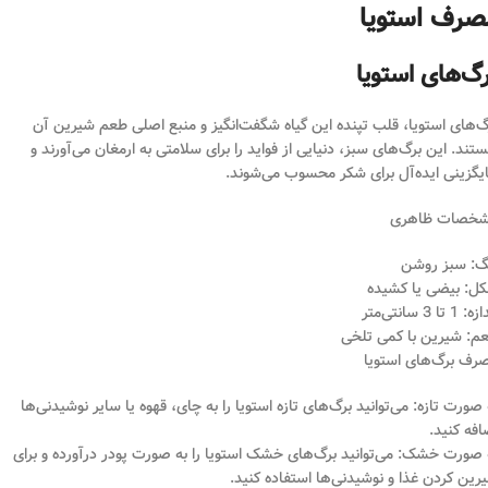
صرف استویا
گ‌های استویا
گ‌های استویا، قلب تپنده این گیاه شگفت‌انگیز و منبع اصلی طعم شیرین آن
تند. این برگ‌های سبز، دنیایی از فواید را برای سلامتی به ارمغان می‌آورند و
یگزینی ایده‌آل برای شکر محسوب می‌شوند.
خصات ظاهری
گ: سبز روشن
ل: بیضی یا کشیده
 1 تا 3 سانتی‌متر
م: شیرین با کمی تلخی
رف برگ‌های استویا
 صورت تازه: می‌توانید برگ‌های تازه استویا را به چای، قهوه یا سایر نوشیدنی‌ها
افه کنید.
 صورت خشک: می‌توانید برگ‌های خشک استویا را به صورت پودر درآورده و برای
رین کردن غذا و نوشیدنی‌ها استفاده کنید.