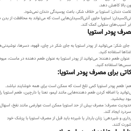
ن بالا کاهش دهد.
امت دندان: استویا بر خلاف شکر، باعث پوسیدگی دندان نمی‌شود.
تی‌اکسیدان: استویا حاوی آنتی‌اکسیدان‌هایی است که می‌تواند به محافظت از بدن د
ابر آسیب‌های سلولی کمک کند.
رف پودر استویا
 جای شکر: می‌توانید از پودر استویا به جای شکر در چای، قهوه، دسرها، نوشیدنی‌ه
غذاها استفاده کنید.
 عنوان طعم دهنده: می‌توانید از پودر استویا به عنوان طعم دهنده در ماست، میوه
سس‌ها استفاده کنید.
اتی برای مصرف پودر استویا:
م: طعم پودر استویا کمی تلخ است که ممکن است برای همه خوشایند نباشد.
‌توانید با اضافه کردن طعم دهنده‌هایی مانند لیمو، نعنا یا دارچین، طعم استویا را
بود ببخشید.
دودیت مصرف: مصرف بیش از حد استویا ممکن است عوارضی مانند نفخ، اسهال
سردرد ایجاد کند.
رداری و شیردهی: زنان باردار یا شیرده باید قبل از مصرف استویا با پزشک خود
ورت کنند.