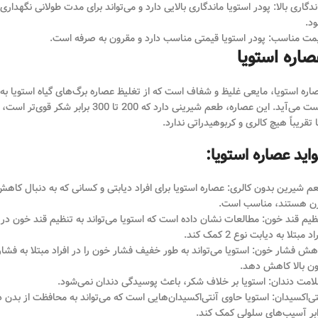
ندگاری بالا: پودر استویا ماندگاری بالایی دارد و می‌تواند برای مدت طولانی نگهداری
د.
مت مناسب: پودر استویا قیمتی مناسب دارد و مقرون به صرفه است.
صاره استویا
اره استویا، مایعی غلیظ و شفاف است که از تغلیظ عصاره برگ‌های گیاه استویا به
دست می‌آید. این عصاره، طعم شیرینی دارد که 200 تا 300 برابر شکر قوی‌تر است،
ا تقریباً هیچ کالری و کربوهیدراتی ندارد.
اید عصاره استویا:
م شیرین بدون کالری: عصاره استویا برای افراد دیابتی و کسانی که به دنبال کاه
ن هستند، مناسب است.
ظیم قند خون: مطالعات نشان داده است که استویا می‌تواند به تنظیم قند خون در
اد مبتلا به دیابت نوع 2 کمک کند.
هش فشار خون: استویا می‌تواند به طور خفیف فشار خون را در افراد مبتلا به فشار
ن بالا کاهش دهد.
امت دندان: استویا بر خلاف شکر، باعث پوسیدگی دندان نمی‌شود.
تی‌اکسیدان: استویا حاوی آنتی‌اکسیدان‌هایی است که می‌تواند به محافظت از بدن د
ابر آسیب‌های سلولی کمک کند.